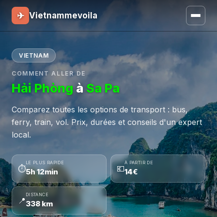
✈
Vietnammevoila
VIETNAM
COMMENT ALLER DE
Hải Phòng
à
Sa Pa
Comparez toutes les options de transport : bus,
ferry, train, vol. Prix, durées et conseils d'un expert
local.
LE PLUS RAPIDE
À PARTIR DE
⏱
💶
5h 12min
14€
DISTANCE
📍
338 km