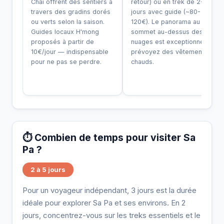
Chải offrent des sentiers à
retour) ou en trek de 2-3
travers des gradins dorés
jours avec guide (~80-
ou verts selon la saison.
120€). Le panorama au
Guides locaux H'mong
sommet au-dessus des
proposés à partir de
nuages est exceptionnel —
10€/jour — indispensable
prévoyez des vêtements
pour ne pas se perdre.
chauds.
⏱️ Combien de temps pour visiter Sa
Pa ?
2 à 5 jours
Pour un voyageur indépendant, 3 jours est la durée
idéale pour explorer Sa Pa et ses environs. En 2
jours, concentrez-vous sur les treks essentiels et le