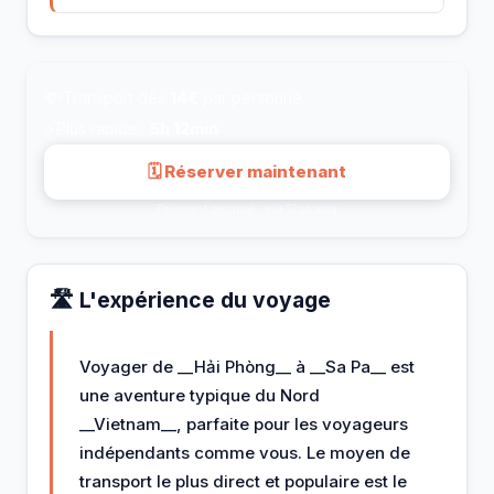
💸
Transport dès
14€
par personne
⚡
Plus rapide :
5h 12min
🗓 Réserver maintenant
Paiement sécurisé · via 12go.asia
🛣️ L'expérience du voyage
Voyager de __Hải Phòng__ à __Sa Pa__ est
une aventure typique du Nord
__Vietnam__, parfaite pour les voyageurs
indépendants comme vous. Le moyen de
transport le plus direct et populaire est le