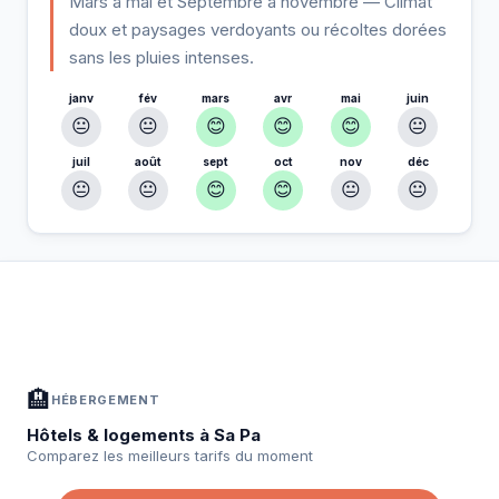
Mars à mai et Septembre à novembre — Climat
doux et paysages verdoyants ou récoltes dorées
sans les pluies intenses.
janv
fév
mars
avr
mai
juin
😐
😐
😊
😊
😊
😐
juil
août
sept
oct
nov
déc
😐
😐
😊
😊
😐
😐
À Sa Pa — Planifiez votre séjour
📍
Hébergement, activités et bons plans sélectionnés pour vous
🏨
HÉBERGEMENT
Hôtels & logements à Sa Pa
Comparez les meilleurs tarifs du moment