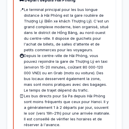
📍
Le terminal principal pour les bus longue
distance à Hải Phòng est la gare routière de
Thượng Lý (Bến xe khách Thượng Lý). C'est un
grand complexe moderne, bien organisé, situé
dans le district de Hồng Bàng, au nord-ouest
du centre-ville. Il dispose de guichets pour
l'achat de billets, de salles d'attente et de
petits commerces pour les voyageurs.
🚇
Depuis le centre-ville de Hải Phòng, vous
pouvez rejoindre la gare de Thượng Lý en taxi
(environ 15-20 minutes, coûtant 80 000-120
000 VND) ou en Grab (moto ou voiture). Des
bus locaux desservent également la zone,
mais sont moins pratiques avec des bagages.
Le temps de trajet dépend du trafic.
⏰
Les bus directs pour Sa Pa depuis Hải Phòng
sont moins fréquents que ceux pour Hanoï. Il y
a généralement 1 à 2 départs par jour, souvent
le soir (vers 19h-21h) pour une arrivée matinale.
Il est conseillé de vérifier les horaires et de
réserver à l'avance.