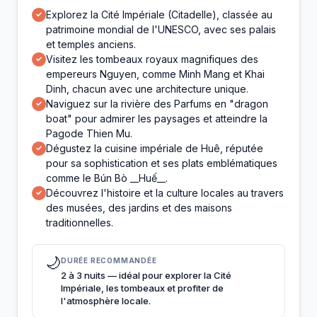
Explorez la Cité Impériale (Citadelle), classée au
✓
patrimoine mondial de l'UNESCO, avec ses palais
et temples anciens.
Visitez les tombeaux royaux magnifiques des
✓
empereurs Nguyen, comme Minh Mang et Khai
Dinh, chacun avec une architecture unique.
Naviguez sur la rivière des Parfums en "dragon
✓
boat" pour admirer les paysages et atteindre la
Pagode Thien Mu.
Dégustez la cuisine impériale de Huê, réputée
✓
pour sa sophistication et ses plats emblématiques
comme le Bún Bò __Huế__.
Découvrez l'histoire et la culture locales au travers
✓
des musées, des jardins et des maisons
traditionnelles.
🌙
DURÉE RECOMMANDÉE
2 à 3 nuits — idéal pour explorer la Cité
Impériale, les tombeaux et profiter de
l'atmosphère locale.