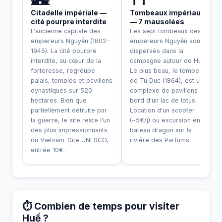
Citadelle impériale —
Tombeaux impériaux
cité pourpre interdite
— 7 mausolées
L'ancienne capitale des
Les sept tombeaux des
empereurs Nguyễn (1802-
empereurs Nguyễn sont
1945). La cité pourpre
dispersés dans la
interdite, au cœur de la
campagne autour de Huế.
forteresse, regroupe
Le plus beau, le tombeau
palais, temples et pavillons
de Tu Duc (1864), est un
dynastiques sur 520
complexe de pavillons au
hectares. Bien que
bord d'un lac de lotus.
partiellement détruite par
Location d'un scooter
la guerre, le site reste l'un
(~5€/j) ou excursion en
des plus impressionnants
bateau dragon sur la
du Vietnam. Site UNESCO,
rivière des Parfums.
entrée 10€.
⏱️ Combien de temps pour visiter
Huế ?