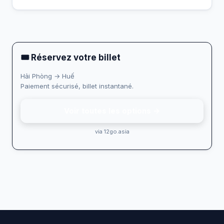
🎟 Réservez votre billet
Hải Phòng → Huế
Paiement sécurisé, billet instantané.
Voir toutes les options →
via 12go.asia