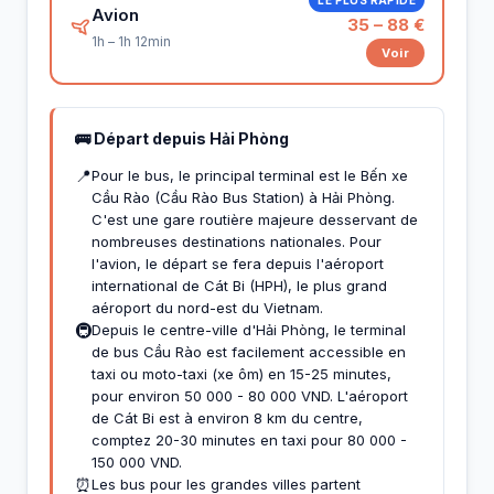
Avion
35 – 88 €
1h – 1h 12min
Voir
🚌 Départ depuis Hải Phòng
📍
Pour le bus, le principal terminal est le Bến xe
Cầu Rào (Cầu Rào Bus Station) à Hải Phòng.
C'est une gare routière majeure desservant de
nombreuses destinations nationales. Pour
l'avion, le départ se fera depuis l'aéroport
international de Cát Bi (HPH), le plus grand
aéroport du nord-est du Vietnam.
🚇
Depuis le centre-ville d'Hải Phòng, le terminal
de bus Cầu Rào est facilement accessible en
taxi ou moto-taxi (xe ôm) en 15-25 minutes,
pour environ 50 000 - 80 000 VND. L'aéroport
de Cát Bi est à environ 8 km du centre,
comptez 20-30 minutes en taxi pour 80 000 -
150 000 VND.
⏰
Les bus pour les grandes villes partent