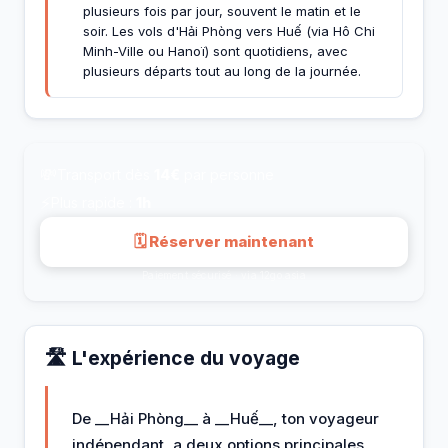
plusieurs fois par jour, souvent le matin et le
soir. Les vols d'Hải Phòng vers Huế (via Hô Chi
Minh-Ville ou Hanoï) sont quotidiens, avec
plusieurs départs tout au long de la journée.
💸
Transport dès
14€
par personne
⚡
Plus rapide :
1h
🗓 Réserver maintenant
Paiement sécurisé · via 12go.asia
🛣️ L'expérience du voyage
De __Hải Phòng__ à __Huế__, ton voyageur
indépendant, a deux options principales