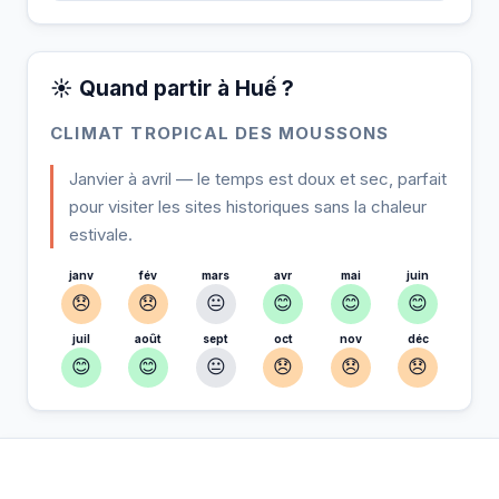
☀️ Quand partir à Huế ?
CLIMAT TROPICAL DES MOUSSONS
Janvier à avril — le temps est doux et sec, parfait
pour visiter les sites historiques sans la chaleur
estivale.
janv
fév
mars
avr
mai
juin
😞
😞
😐
😊
😊
😊
juil
août
sept
oct
nov
déc
😊
😊
😐
😞
😞
😞
À Huế — Planifiez votre séjour
📍
Hébergement, activités et bons plans sélectionnés pour vous