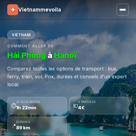
✈
Vietnammevoila
VIETNAM
COMMENT ALLER DE
Hải Phòng
à
Hanoï
Comparez toutes les options de transport : bus,
ferry, train, vol. Prix, durées et conseils d'un expert
local.
LE PLUS RAPIDE
À PARTIR DE
⏱
💶
1h 22min
4€
DISTANCE
📍
89 km