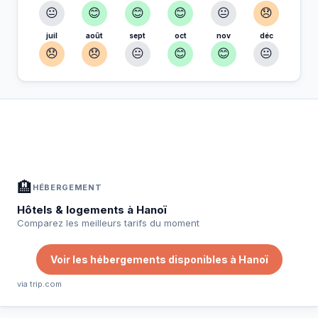
😐
😊
😊
😊
😐
😞
juil
août
sept
oct
nov
déc
😞
😞
😐
😊
😊
😐
À Hanoï — Planifiez votre séjour
📍
Hébergement, activités et bons plans sélectionnés pour vous
🏨
HÉBERGEMENT
Hôtels & logements à Hanoï
Comparez les meilleurs tarifs du moment
Voir les hébergements disponibles à Hanoï
via trip.com