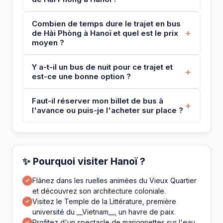
Combien de temps dure le trajet en bus
+
de Hải Phòng à Hanoï et quel est le prix
moyen ?
Y a-t-il un bus de nuit pour ce trajet et
+
est-ce une bonne option ?
Faut-il réserver mon billet de bus à
+
l'avance ou puis-je l'acheter sur place ?
✨ Pourquoi visiter Hanoï ?
Flânez dans les ruelles animées du Vieux Quartier
✓
et découvrez son architecture coloniale.
Visitez le Temple de la Littérature, première
✓
université du __Vietnam__, un havre de paix.
Profitez d'un spectacle de marionnettes sur l'eau,
✓