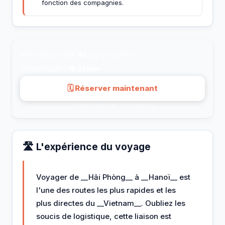
fonction des compagnies.
💸
Transport dès
4€
par personne
⚡
Plus rapide :
1h 22min
🗓 Réserver maintenant
Paiement sécurisé · via 12go.asia
🛣️ L'expérience du voyage
Voyager de __Hải Phòng__ à __Hanoï__ est
l'une des routes les plus rapides et les
plus directes du __Vietnam__. Oubliez les
soucis de logistique, cette liaison est