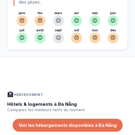
des pluies.
janv
fév
mars
avr
mai
juin
😞
😞
😐
😊
😊
😊
juil
août
sept
oct
nov
déc
😊
😊
😐
😞
😞
😞
À Đà Nẵng — Planifiez votre séjour
📍
Hébergement, activités et bons plans sélectionnés pour vous
🏨
HÉBERGEMENT
Hôtels & logements à Đà Nẵng
Comparez les meilleurs tarifs du moment
Voir les hébergements disponibles à Đà Nẵng