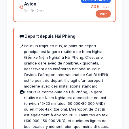
Avion
70€
LIVE
1h – 1h 12min
Voir
🚌 Départ depuis Hải Phòng
📍
Pour un trajet en bus, le point de départ
principal est la gare routière de Niem Nghia
(Bến xe Niệm Nghĩa) à Hải Phòng. C'est une
grande gare avec de nombreux guichets,
desservant des itinéraires nationaux. Pour
l'avion, l'aéroport international de Cat Bi (HPH)
est le point de départ. Il s'agit d'un aéroport
moderne avec des installations standard.
🚇
Depuis le centre-ville de Hải Phòng, la gare
routière de Niem Nghia est accessible en taxi
(environ 15-20 minutes, 50 000-80 000 VND)
ou en moto-taxi (xe ôm). L'aéroport de Cat Bi
est également à environ 20-30 minutes en taxi
(100 000-150 000 VND), et quelques lignes de
bus locales y mènent, bien que moins directes.