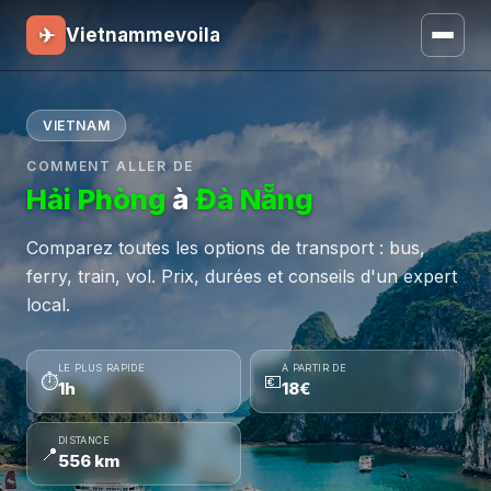
✈
Vietnammevoila
VIETNAM
COMMENT ALLER DE
Hải Phòng
à
Đà Nẵng
Comparez toutes les options de transport : bus,
ferry, train, vol. Prix, durées et conseils d'un expert
local.
LE PLUS RAPIDE
À PARTIR DE
⏱
💶
1h
18€
DISTANCE
📍
556 km