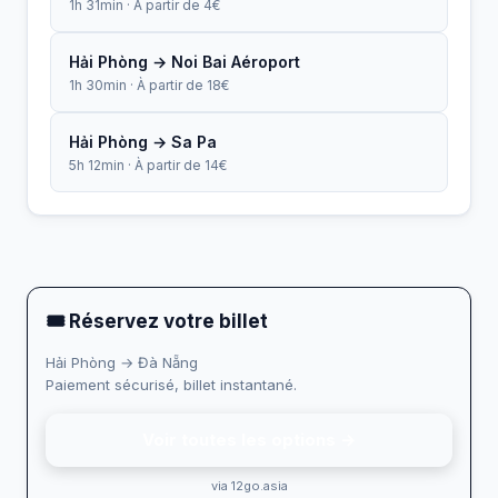
1h 31min · À partir de 4€
Hải Phòng → Noi Bai Aéroport
1h 30min · À partir de 18€
Hải Phòng → Sa Pa
5h 12min · À partir de 14€
🎟 Réservez votre billet
Hải Phòng → Đà Nẵng
Paiement sécurisé, billet instantané.
Voir toutes les options →
via 12go.asia