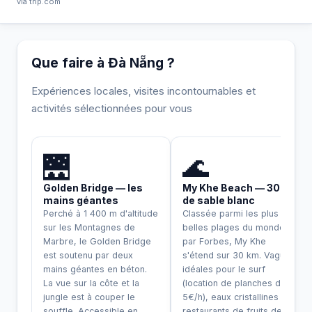
via trip.com
Que faire à Đà Nẵng ?
Expériences locales, visites incontournables et
activités sélectionnées pour vous
INCONTOURNABLE
🌉
🌊
Golden Bridge — les
My Khe Beach — 30 km
mains géantes
de sable blanc
Perché à 1 400 m d'altitude
Classée parmi les plus
sur les Montagnes de
belles plages du monde
Marbre, le Golden Bridge
par Forbes, My Khe
est soutenu par deux
s'étend sur 30 km. Vagues
mains géantes en béton.
idéales pour le surf
La vue sur la côte et la
(location de planches dès
jungle est à couper le
5€/h), eaux cristallines et
souffle. Accessible en
restaurants de fruits de