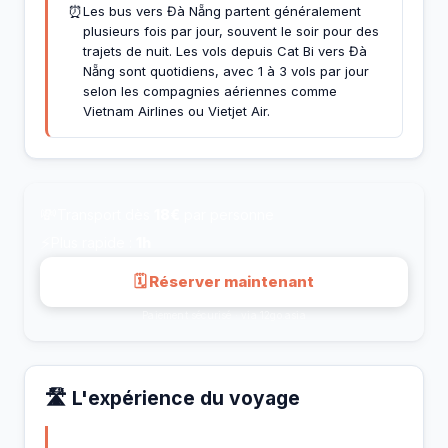
⏰
Les bus vers Đà Nẵng partent généralement
plusieurs fois par jour, souvent le soir pour des
trajets de nuit. Les vols depuis Cat Bi vers Đà
Nẵng sont quotidiens, avec 1 à 3 vols par jour
selon les compagnies aériennes comme
Vietnam Airlines ou Vietjet Air.
💸
Transport dès
18€
par personne
⚡
Plus rapide :
1h
🗓 Réserver maintenant
Paiement sécurisé · via 12go.asia
🛣️ L'expérience du voyage