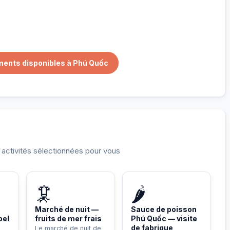
ments disponibles à Phú Quốc
t activités sélectionnées pour vous
🦑
🌶️
Marché de nuit —
Sauce de poisson
pel
fruits de mer frais
Phú Quốc — visite
de fabrique
Le marché de nuit de