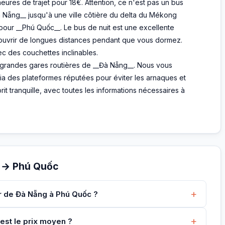
heures de trajet pour 18€. Attention, ce n'est pas un bus
à Nẵng__ jusqu'à une ville côtière du delta du Mékong
pour __Phú Quốc__. Le bus de nuit est une excellente
couvrir de longues distances pendant que vous dormez.
c des couchettes inclinables.
 grandes gares routières de __Đà Nẵng__. Nous vous
 via des plateformes réputées pour éviter les arnaques et
prit tranquille, avec toutes les informations nécessaires à
 → Phú Quốc
+
er de Đà Nẵng à Phú Quốc ?
+
est le prix moyen ?