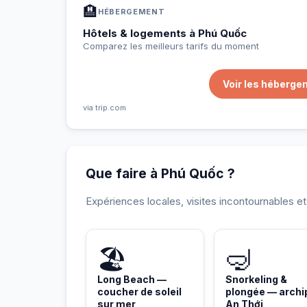
🏨
HÉBERGEMENT
Hôtels & logements à Phú Quốc
Comparez les meilleurs tarifs du moment
Voir les héberge
via trip.com
Que faire à Phú Quốc ?
Expériences locales, visites incontournables e
INCONTOURNABLE
🏖️
🤿
Long Beach —
Snorkeling &
coucher de soleil
plongée — archi
sur mer
An Thới