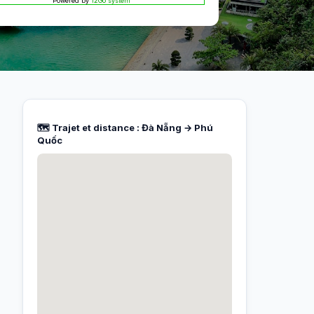
Powered by
12Go system
🗺️ Trajet et distance : Đà Nẵng → Phú
Quốc