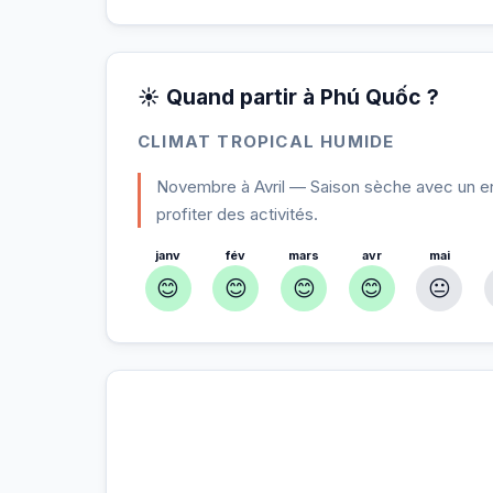
☀️ Quand partir à Phú Quốc ?
CLIMAT TROPICAL HUMIDE
Novembre à Avril — Saison sèche avec un en
profiter des activités.
janv
fév
mars
avr
mai
😊
😊
😊
😊
😐
À Phú Quốc — Planifiez votre séjo
📍
Hébergement, activités et bons plans sélectio