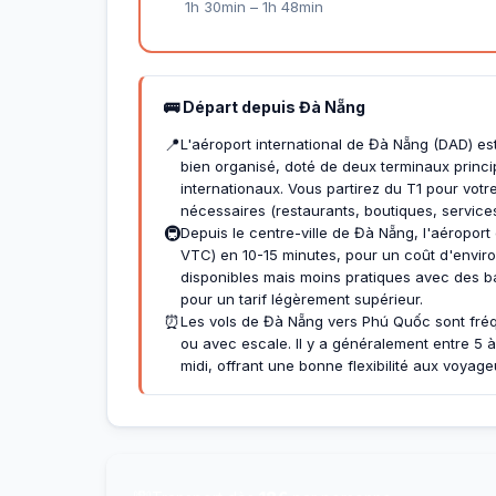
1h 30min – 1h 48min
🚌 Départ depuis Đà Nẵng
📍
L'aéroport international de Đà Nẵng (DAD) est
bien organisé, doté de deux terminaux princip
internationaux. Vous partirez du T1 pour votr
nécessaires (restaurants, boutiques, services
🚇
Depuis le centre-ville de Đà Nẵng, l'aéroport
VTC) en 10-15 minutes, pour un coût d'envir
disponibles mais moins pratiques avec des ba
pour un tarif légèrement supérieur.
⏰
Les vols de Đà Nẵng vers Phú Quốc sont fréq
ou avec escale. Il y a généralement entre 5 à 
midi, offrant une bonne flexibilité aux voyage