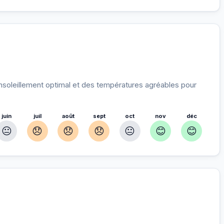
soleillement optimal et des températures agréables pour
juin
juil
août
sept
oct
nov
déc
😐
😞
😞
😞
😐
😊
😊
ur
nnés pour vous