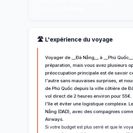
💸
Transport dès
18€
par personne
⚡
Plus rapide :
1h 30min
🛣️ L'expérience du voyage
Voyager de __Đà Nẵng__ à __Phú Quốc__
préparation, mais vous avez plusieurs opt
préoccupation principale est de savoir
l'autre sans mauvaises surprises, et nous
de Phú Quốc depuis la ville côtière de Đà
vol direct de 2 heures environ pour 55€.
l'île et éviter une logistique complexe. L
Nẵng (DAD), avec des compagnies comme 
Airways.
Si votre budget est plus serré et que le voy