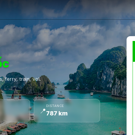
ốc
 ferry, train, vol.
DISTANCE
📍
787 km