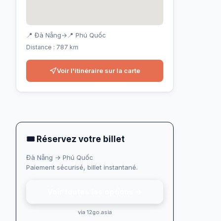
📍 Đà Nẵng
→
📍 Phú Quốc
Distance : 787 km
Voir l'itinéraire sur la carte
🎟 Réservez votre billet
Đà Nẵng → Phú Quốc
Paiement sécurisé, billet instantané.
Voir toutes les options →
via 12go.asia