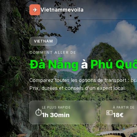
✈
Vietnammevoila
VIETNAM
COMMENT ALLER DE
Đà Nẵng
à
Phú Qu
Comparez toutes les options de transport : bus,
Prix, durées et conseils d'un expert local.
LE PLUS RAPIDE
À PARTIR DE
⏱
💶
1h 30min
18€