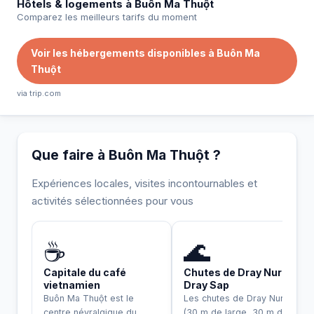
Hôtels & logements à Buôn Ma Thuột
Comparez les meilleurs tarifs du moment
Voir les hébergements disponibles à Buôn Ma
Thuột
via trip.com
Que faire à Buôn Ma Thuột ?
Expériences locales, visites incontournables et
activités sélectionnées pour vous
INCONTOURNABLE
UNIQUE
☕
🌊
Capitale du café
Chutes de Dray Nur et
vietnamien
Dray Sap
Buôn Ma Thuột est le
Les chutes de Dray Nur
centre névralgique du
(30 m de large, 30 m de