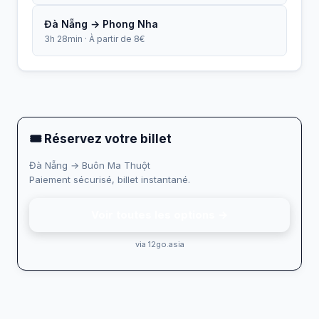
Đà Nẵng → Phong Nha
3h 28min · À partir de 8€
🎟 Réservez votre billet
Đà Nẵng → Buôn Ma Thuột
Paiement sécurisé, billet instantané.
Voir toutes les options →
via 12go.asia