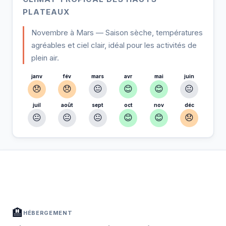
PLATEAUX
Novembre à Mars — Saison sèche, températures
agréables et ciel clair, idéal pour les activités de
plein air.
janv
fév
mars
avr
mai
juin
😞
😞
😐
😊
😊
😐
juil
août
sept
oct
nov
déc
😐
😐
😐
😊
😊
😞
À Buôn Ma Thuột — Planifiez votre séjour
📍
Hébergement, activités et bons plans sélectionnés pour vous
🏨
HÉBERGEMENT