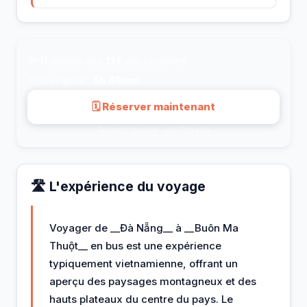
💸
Transport dès
12€
par personne
⚡
Plus rapide :
5h 48min
🗓 Réserver maintenant
Paiement sécurisé · via 12go.asia
🛣️ L'expérience du voyage
Voyager de __Đà Nẵng__ à __Buôn Ma
Thuột__ en bus est une expérience
typiquement vietnamienne, offrant un
aperçu des paysages montagneux et des
hauts plateaux du centre du pays. Le