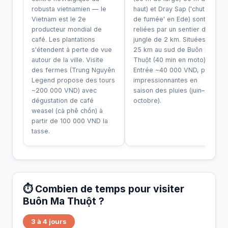
robusta vietnamien — le
haut) et Dray Sap ('chutes
Vietnam est le 2e
de fumée' en Ede) sont
producteur mondial de
reliées par un sentier de
café. Les plantations
jungle de 2 km. Situées à
s'étendent à perte de vue
25 km au sud de Buôn Ma
autour de la ville. Visite
Thuột (40 min en moto).
des fermes (Trung Nguyên
Entrée ~40 000 VND, plus
Legend propose des tours
impressionnantes en
~200 000 VND) avec
saison des pluies (juin–
dégustation de café
octobre).
weasel (cà phê chồn) à
partir de 100 000 VND la
tasse.
⏱️ Combien de temps pour visiter
Buôn Ma Thuột ?
3 à 4 jours