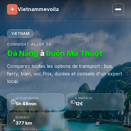
✈
Vietnammevoila
VIETNAM
COMMENT ALLER DE
Đà Nẵng
à
Buôn Ma Thuột
Comparez toutes les options de transport : bus,
ferry, train, vol. Prix, durées et conseils d'un expert
local.
LE PLUS RAPIDE
À PARTIR DE
⏱
💶
5h 48min
12€
DISTANCE
📍
377 km