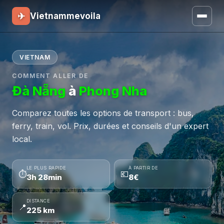
✈
Vietnammevoila
VIETNAM
COMMENT ALLER DE
Đà Nẵng
à
Phong Nha
Comparez toutes les options de transport : bus,
ferry, train, vol. Prix, durées et conseils d'un expert
local.
LE PLUS RAPIDE
À PARTIR DE
⏱
💶
3h 28min
8€
DISTANCE
📍
225 km