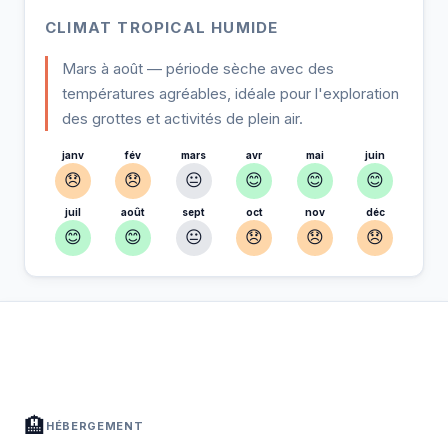
CLIMAT TROPICAL HUMIDE
Mars à août — période sèche avec des
températures agréables, idéale pour l'exploration
des grottes et activités de plein air.
janv
fév
mars
avr
mai
juin
😞
😞
😐
😊
😊
😊
juil
août
sept
oct
nov
déc
😊
😊
😐
😞
😞
😞
À Phong Nha — Planifiez votre séjour
📍
Hébergement, activités et bons plans sélectionnés pour vous
🏨
HÉBERGEMENT