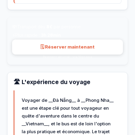
💸
Transport dès
8€
par personne
⚡
Plus rapide :
3h 28min
🗓 Réserver maintenant
Paiement sécurisé · via 12go.asia
🛣️ L'expérience du voyage
Voyager de __Đà Nẵng__ à __Phong Nha__
est une étape clé pour tout voyageur en
quête d'aventure dans le centre du
__Vietnam__, et le bus est de loin l'option
la plus pratique et économique. Le trajet