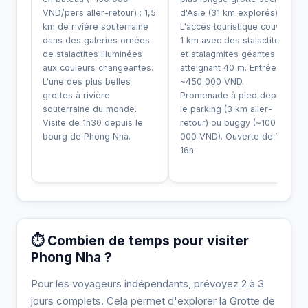
VND/pers aller-retour) : 1,5
d'Asie (31 km explorés).
km de rivière souterraine
L'accès touristique couvre
dans des galeries ornées
1 km avec des stalactites
de stalactites illuminées
et stalagmites géantes
aux couleurs changeantes.
atteignant 40 m. Entrée
L'une des plus belles
~450 000 VND.
grottes à rivière
Promenade à pied depuis
souterraine du monde.
le parking (3 km aller-
Visite de 1h30 depuis le
retour) ou buggy (~100
bourg de Phong Nha.
000 VND). Ouverte de 7h à
16h.
⏱️ Combien de temps pour visiter
Phong Nha ?
Pour les voyageurs indépendants, prévoyez 2 à 3
jours complets. Cela permet d'explorer la Grotte de