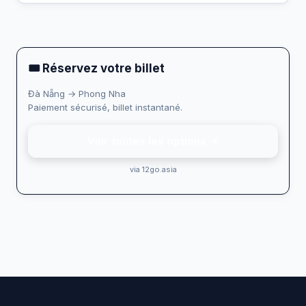
🎟 Réservez votre billet
Đà Nẵng → Phong Nha
Paiement sécurisé, billet instantané.
Voir toutes les options →
via 12go.asia