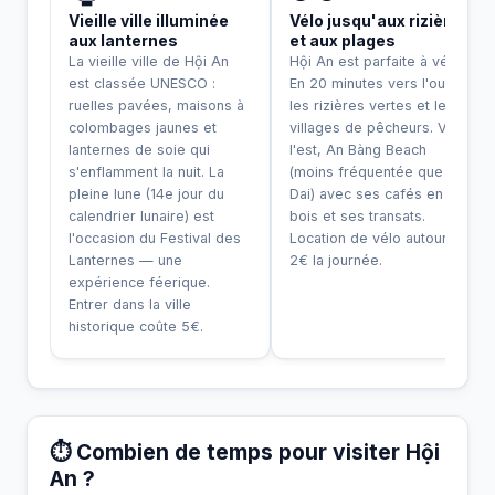
Vieille ville illuminée
Vélo jusqu'aux rizières
aux lanternes
et aux plages
La vieille ville de Hội An
Hội An est parfaite à vélo.
est classée UNESCO :
En 20 minutes vers l'ouest,
ruelles pavées, maisons à
les rizières vertes et les
colombages jaunes et
villages de pêcheurs. Vers
lanternes de soie qui
l'est, An Bàng Beach
s'enflamment la nuit. La
(moins fréquentée que Cua
pleine lune (14e jour du
Dai) avec ses cafés en
calendrier lunaire) est
bois et ses transats.
l'occasion du Festival des
Location de vélo autour de
Lanternes — une
2€ la journée.
expérience féerique.
Entrer dans la ville
historique coûte 5€.
⏱️ Combien de temps pour visiter Hội
An ?