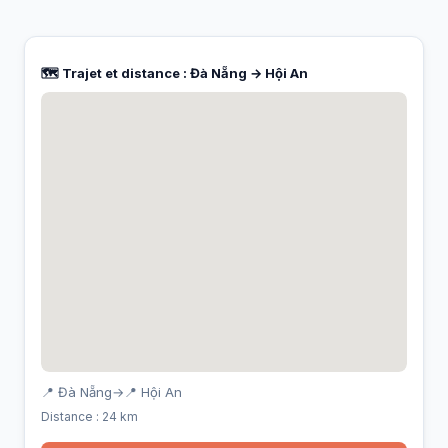
🗺️ Trajet et distance : Đà Nẵng → Hội An
📍 Đà Nẵng
→
📍 Hội An
Distance : 24 km