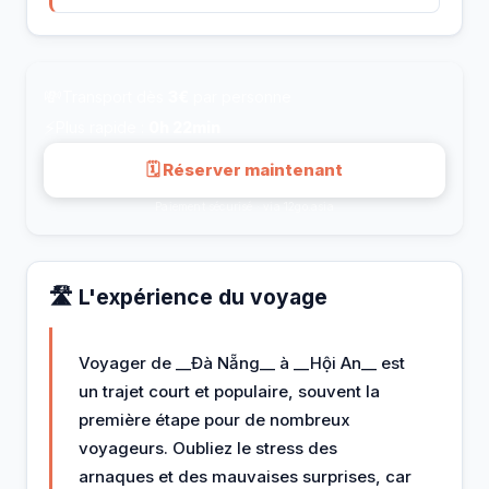
💸
Transport dès
3€
par personne
⚡
Plus rapide :
0h 22min
🗓 Réserver maintenant
Paiement sécurisé · via 12go.asia
🛣️ L'expérience du voyage
Voyager de __Đà Nẵng__ à __Hội An__ est
un trajet court et populaire, souvent la
première étape pour de nombreux
voyageurs. Oubliez le stress des
arnaques et des mauvaises surprises, car