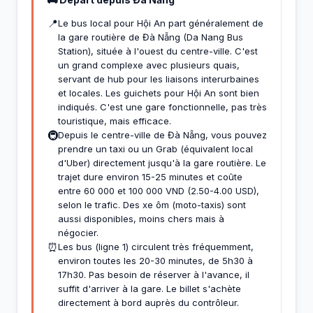
📍
Le bus local pour Hội An part généralement de
la gare routière de Đà Nẵng (Da Nang Bus
Station), située à l'ouest du centre-ville. C'est
un grand complexe avec plusieurs quais,
servant de hub pour les liaisons interurbaines
et locales. Les guichets pour Hội An sont bien
indiqués. C'est une gare fonctionnelle, pas très
touristique, mais efficace.
🚇
Depuis le centre-ville de Đà Nẵng, vous pouvez
prendre un taxi ou un Grab (équivalent local
d'Uber) directement jusqu'à la gare routière. Le
trajet dure environ 15-25 minutes et coûte
entre 60 000 et 100 000 VND (2.50-4.00 USD),
selon le trafic. Des xe ôm (moto-taxis) sont
aussi disponibles, moins chers mais à
négocier.
⏰
Les bus (ligne 1) circulent très fréquemment,
environ toutes les 20-30 minutes, de 5h30 à
17h30. Pas besoin de réserver à l'avance, il
suffit d'arriver à la gare. Le billet s'achète
directement à bord auprès du contrôleur.