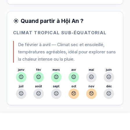
☀️ Quand partir à Hội An ?
CLIMAT TROPICAL SUB-ÉQUATORIAL
De février à avril — Climat sec et ensoleillé,
températures agréables, idéal pour explorer sans
la chaleur intense ou la pluie.
janv
fév
mars
avr
mai
juin
😊
😊
😊
😊
😐
😐
juil
août
sept
oct
nov
déc
😐
😐
😐
😞
😞
😐
À Hội An — Planifiez votre séjour
📍
Hébergement, activités et bons plans sélectionnés pour vous