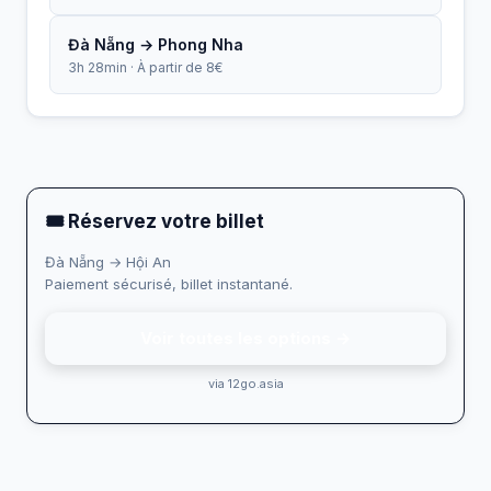
Đà Nẵng → Phong Nha
3h 28min · À partir de 8€
🎟 Réservez votre billet
Đà Nẵng → Hội An
Paiement sécurisé, billet instantané.
Voir toutes les options →
via 12go.asia