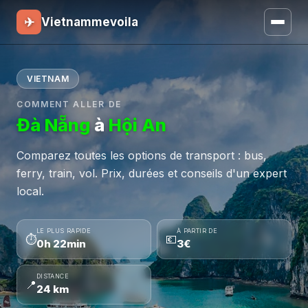
✈
Vietnammevoila
VIETNAM
COMMENT ALLER DE
Đà Nẵng
à
Hội An
Comparez toutes les options de transport : bus,
ferry, train, vol. Prix, durées et conseils d'un expert
local.
LE PLUS RAPIDE
À PARTIR DE
⏱
💶
0h 22min
3€
DISTANCE
📍
24 km