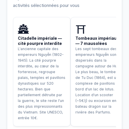
activités sélectionnées pour vous
INCONTOURNABLE
🏯
⛩️
Citadelle impériale —
Tombeaux impériaux
cité pourpre interdite
— 7 mausolées
L'ancienne capitale des
Les sept tombeaux des
empereurs Nguyễn (1802-
empereurs Nguyễn sont
1945). La cité pourpre
dispersés dans la
interdite, au cœur de la
campagne autour de Huế.
forteresse, regroupe
Le plus beau, le tombeau
palais, temples et pavillons
de Tu Duc (1864), est un
dynastiques sur 520
complexe de pavillons au
hectares. Bien que
bord d'un lac de lotus.
partiellement détruite par
Location d'un scooter
la guerre, le site reste l'un
(~5€/j) ou excursion en
des plus impressionnants
bateau dragon sur la
du Vietnam. Site UNESCO,
rivière des Parfums.
entrée 10€.