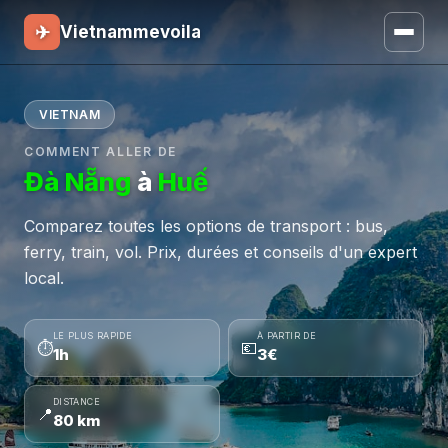
✈
Vietnammevoila
VIETNAM
COMMENT ALLER DE
Đà Nẵng
à
Huế
Comparez toutes les options de transport : bus,
ferry, train, vol. Prix, durées et conseils d'un expert
local.
LE PLUS RAPIDE
À PARTIR DE
⏱
💶
1h
3€
DISTANCE
📍
80 km