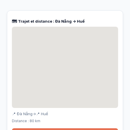
🗺️ Trajet et distance : Đà Nẵng → Huế
📍 Đà Nẵng
→
📍 Huế
Distance : 80 km