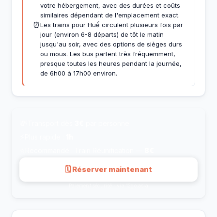
votre hébergement, avec des durées et coûts
similaires dépendant de l'emplacement exact.
⏰
Les trains pour Huế circulent plusieurs fois par
jour (environ 6-8 départs) de tôt le matin
jusqu'au soir, avec des options de sièges durs
ou mous. Les bus partent très fréquemment,
presque toutes les heures pendant la journée,
de 6h00 à 17h00 environ.
💸
Transport dès
3€
par personne
⚡
Plus rapide :
1h
⭐
Recommandé : Train Réunification —
8€
🗓 Réserver maintenant
Paiement sécurisé · via 12go.asia