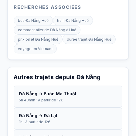
RECHERCHES ASSOCIÉES
bus Đà Nẵng Huế
train Đà Nẵng Huế
comment aller de Đà Nẵng à Huế
prix billet Đà Nẵng Huế
durée trajet Đà Nẵng Huế
voyage en Vietnam
Autres trajets depuis Đà Nẵng
Đà Nẵng → Buôn Ma Thuột
5h 48min · À partir de 12€
Đà Nẵng → Đà Lạt
1h · À partir de 12€