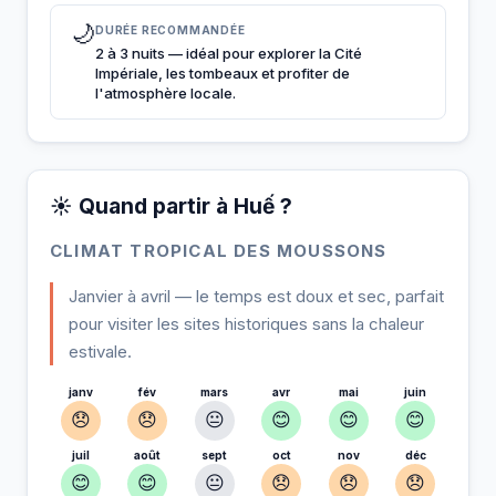
🌙
DURÉE RECOMMANDÉE
2 à 3 nuits — idéal pour explorer la Cité
Impériale, les tombeaux et profiter de
l'atmosphère locale.
☀️ Quand partir à Huế ?
CLIMAT TROPICAL DES MOUSSONS
Janvier à avril — le temps est doux et sec, parfait
pour visiter les sites historiques sans la chaleur
estivale.
janv
fév
mars
avr
mai
juin
😞
😞
😐
😊
😊
😊
juil
août
sept
oct
nov
déc
😊
😊
😐
😞
😞
😞