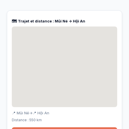
🗺️ Trajet et distance : Mũi Né → Hội An
📍 Mũi Né
→
📍 Hội An
Distance : 550 km