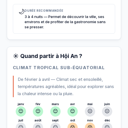
🌙
DURÉE RECOMMANDÉE
3 à 4 nuits — Permet de découvrir la ville, ses
environs et de profiter de la gastronomie sans
se presser.
☀️ Quand partir à Hội An ?
CLIMAT TROPICAL SUB-ÉQUATORIAL
De février à avril — Climat sec et ensoleillé,
températures agréables, idéal pour explorer sans
la chaleur intense ou la pluie.
janv
fév
mars
avr
mai
juin
😊
😊
😊
😊
😐
😐
juil
août
sept
oct
nov
déc
😐
😐
😐
😞
😞
😐