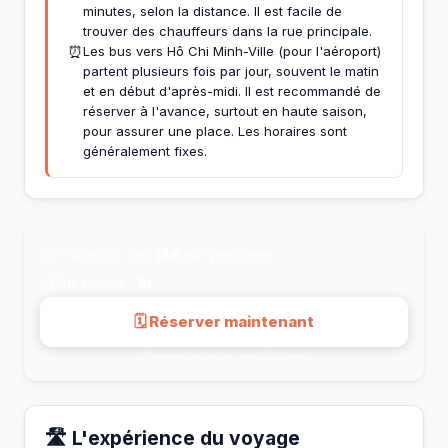
minutes, selon la distance. Il est facile de
trouver des chauffeurs dans la rue principale.
⏰
Les bus vers Hô Chi Minh-Ville (pour l'aéroport)
partent plusieurs fois par jour, souvent le matin
et en début d'après-midi. Il est recommandé de
réserver à l'avance, surtout en haute saison,
pour assurer une place. Les horaires sont
généralement fixes.
💸
Transport dès
18€
par personne
⚡
Plus rapide :
1h
🗓 Réserver maintenant
Paiement sécurisé · via 12go.asia
🛣️ L'expérience du voyage