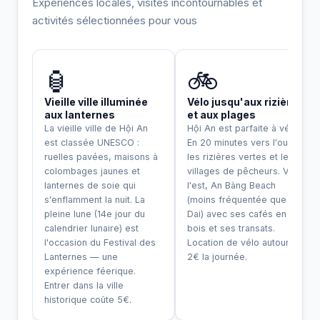
Expériences locales, visites incontournables et
activités sélectionnées pour vous
INCONTOURNABLE
🏮
🚲
Vieille ville illuminée
Vélo jusqu'aux rizières
aux lanternes
et aux plages
La vieille ville de Hội An
Hội An est parfaite à vélo.
est classée UNESCO :
En 20 minutes vers l'ouest,
ruelles pavées, maisons à
les rizières vertes et les
colombages jaunes et
villages de pêcheurs. Vers
lanternes de soie qui
l'est, An Bàng Beach
s'enflamment la nuit. La
(moins fréquentée que Cua
pleine lune (14e jour du
Dai) avec ses cafés en
calendrier lunaire) est
bois et ses transats.
l'occasion du Festival des
Location de vélo autour de
Lanternes — une
2€ la journée.
expérience féerique.
Entrer dans la ville
historique coûte 5€.