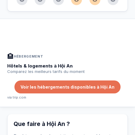
À Hội An — Planifiez votre séjour
📍
Hébergement, activités et bons plans sélectionnés pour vous
🏨
HÉBERGEMENT
Hôtels & logements à Hội An
Comparez les meilleurs tarifs du moment
Voir les hébergements disponibles à Hội An
via trip.com
Que faire à Hội An ?