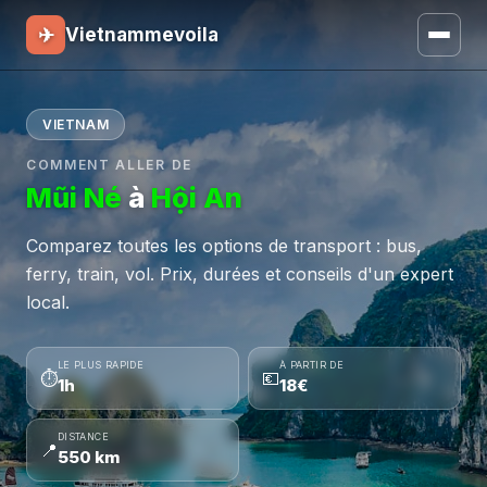
✈
Vietnammevoila
VIETNAM
COMMENT ALLER DE
Mũi Né
à
Hội An
Comparez toutes les options de transport : bus,
ferry, train, vol. Prix, durées et conseils d'un expert
local.
LE PLUS RAPIDE
À PARTIR DE
⏱
💶
1h
18€
DISTANCE
📍
550 km