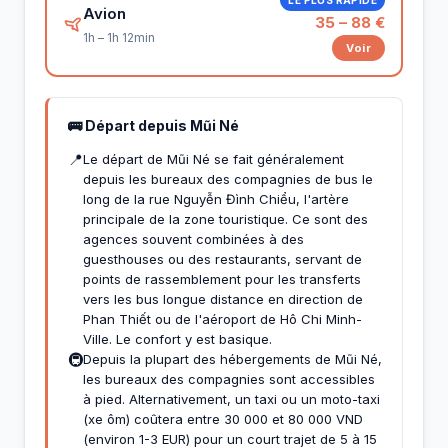
Avion
35 – 88 €
1h – 1h 12min
Voir
🚌 Départ depuis Mũi Né
📍
Le départ de Mũi Né se fait généralement
depuis les bureaux des compagnies de bus le
long de la rue Nguyễn Đình Chiểu, l'artère
principale de la zone touristique. Ce sont des
agences souvent combinées à des
guesthouses ou des restaurants, servant de
points de rassemblement pour les transferts
vers les bus longue distance en direction de
Phan Thiết ou de l'aéroport de Hô Chi Minh-
Ville. Le confort y est basique.
🚇
Depuis la plupart des hébergements de Mũi Né,
les bureaux des compagnies sont accessibles
à pied. Alternativement, un taxi ou un moto-taxi
(xe ôm) coûtera entre 30 000 et 80 000 VND
(environ 1-3 EUR) pour un court trajet de 5 à 15