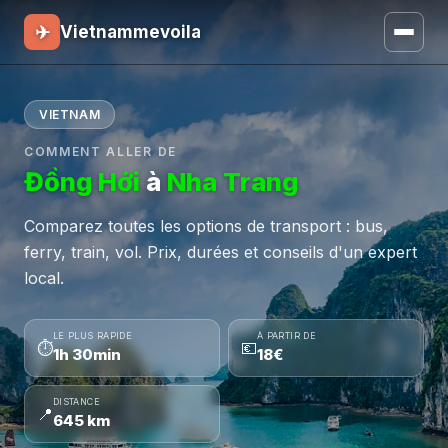
✈
Vietnammevoila
VIETNAM
COMMENT ALLER DE
Đồng Hới
à
Nha Trang
Comparez toutes les options de transport : bus,
ferry, train, vol. Prix, durées et conseils d'un expert
local.
LE PLUS RAPIDE
À PARTIR DE
⏱
💶
1h 30min
18€
DISTANCE
📍
645 km