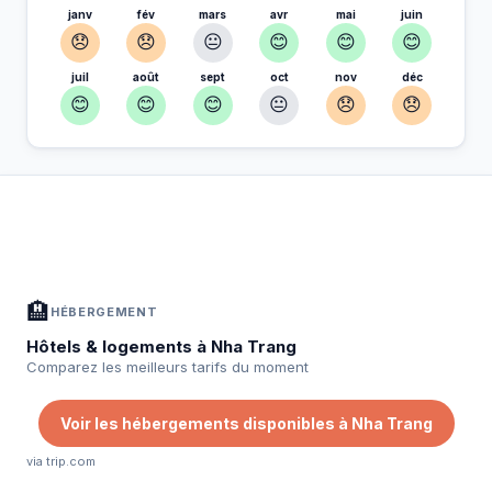
janv
fév
mars
avr
mai
juin
😞
😞
😐
😊
😊
😊
juil
août
sept
oct
nov
déc
😊
😊
😊
😐
😞
😞
À Nha Trang — Planifiez votre séjour
📍
Hébergement, activités et bons plans sélectionnés pour vous
🏨
HÉBERGEMENT
Hôtels & logements à Nha Trang
Comparez les meilleurs tarifs du moment
Voir les hébergements disponibles à Nha Trang
via trip.com