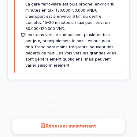
La gare ferroviaire est plus proche, environ 10
minutes en taxi (30.000-50.000 VND).
L'aéroport est à environ 6 km du centre,
comptez 15-20 minutes en taxi pour environ
80.000-120.000 VND.
⏰
Les trains vers le sud passent plusieurs fois
par jour, principalement le soir. Les bus pour
Nha Trang sont moins fréquents, souvent des
départs de nuit. Les vols vers les grandes villes
sont généralement quotidiens, mais peuvent
varier saisonnièrement.
💸
Transport dès
18€
par personne
⚡
Plus rapide :
1h 30min
⭐
Recommandé : Train Réunification —
22€
🗓 Réserver maintenant
Paiement sécurisé · via 12go.asia