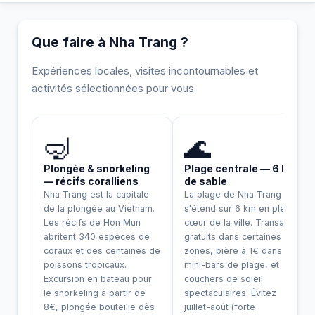
Que faire à Nha Trang ?
Expériences locales, visites incontournables et
activités sélectionnées pour vous
INCONTOURNABLE
🤿
🌊
Plongée & snorkeling
Plage centrale — 6 km
— récifs coralliens
de sable
Nha Trang est la capitale
La plage de Nha Trang
de la plongée au Vietnam.
s'étend sur 6 km en plein
Les récifs de Hon Mun
cœur de la ville. Transats
abritent 340 espèces de
gratuits dans certaines
coraux et des centaines de
zones, bière à 1€ dans les
poissons tropicaux.
mini-bars de plage, et
Excursion en bateau pour
couchers de soleil
le snorkeling à partir de
spectaculaires. Évitez
8€, plongée bouteille dès
juillet-août (forte