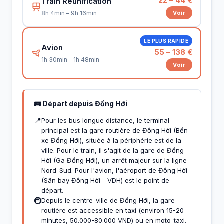
22 – 44 €
Train Réunification
Voir
8h 4min – 9h 16min
LE PLUS RAPIDE
Avion
55 – 138 €
1h 30min – 1h 48min
Voir
🚌 Départ depuis Đồng Hới
📍
Pour les bus longue distance, le terminal
principal est la gare routière de Đồng Hới (Bến
xe Đồng Hới), située à la périphérie est de la
ville. Pour le train, il s'agit de la gare de Đồng
Hới (Ga Đồng Hới), un arrêt majeur sur la ligne
Nord-Sud. Pour l'avion, l'aéroport de Đồng Hới
(Sân bay Đồng Hới - VDH) est le point de
départ.
🚇
Depuis le centre-ville de Đồng Hới, la gare
routière est accessible en taxi (environ 15-20
minutes, 50.000-80.000 VND) ou en moto-taxi.