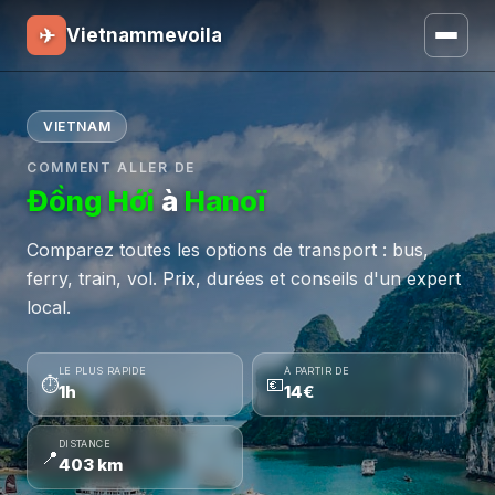
✈
Vietnammevoila
VIETNAM
COMMENT ALLER DE
Đồng Hới
à
Hanoï
Comparez toutes les options de transport : bus,
ferry, train, vol. Prix, durées et conseils d'un expert
local.
LE PLUS RAPIDE
À PARTIR DE
⏱
💶
1h
14€
DISTANCE
📍
403 km