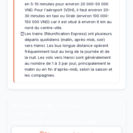
en 5-10 minutes pour environ 20 000-50 000
VND. Pour l'aéroport (VDH), il faut environ 20-
30 minutes en taxi ou Grab (environ 100 000-
150 000 VND) car il est situé à environ 6 km au
nord du centre-ville.
⏰
Les trains (Réunification Express) ont plusieurs
départs quotidiens (matin, après-midi, soir)
vers Hanoï. Les bus longue distance opèrent
fréquemment tout au long de la journée et de
la nuit. Les vols vers Hanoï sont généralement
au nombre de 1 à 3 par jour, principalement le
matin ou en fin d'après-midi, selon la saison et
les compagnies.
💸
Transport dès
14€
par personne
⚡
Plus rapide :
1h
⭐
Recommandé : Train Réunification —
15€