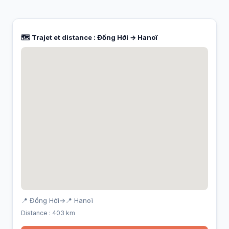
🗺️ Trajet et distance : Đồng Hới → Hanoï
📍 Đồng Hới
→
📍 Hanoï
Distance : 403 km