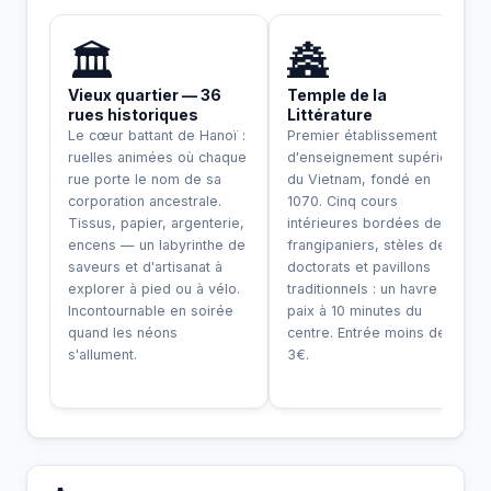
INCONTOURNABLE
🏛️
🏯
Vieux quartier — 36
Temple de la
rues historiques
Littérature
Le cœur battant de Hanoï :
Premier établissement
ruelles animées où chaque
d'enseignement supérieur
rue porte le nom de sa
du Vietnam, fondé en
corporation ancestrale.
1070. Cinq cours
Tissus, papier, argenterie,
intérieures bordées de
encens — un labyrinthe de
frangipaniers, stèles de
saveurs et d'artisanat à
doctorats et pavillons
explorer à pied ou à vélo.
traditionnels : un havre de
Incontournable en soirée
paix à 10 minutes du
quand les néons
centre. Entrée moins de
s'allument.
3€.