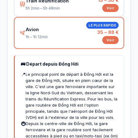
15 – 30 €
Train Réunification
Voir
5h 2min – 5h 48min
LE PLUS RAPIDE
Avion
35 – 88 €
1h – 1h 12min
Voir
🚌 Départ depuis Đồng Hới
📍
Le principal point de départ à Đồng Hới est la
gare de Đồng Hới, située en plein cœur de la
ville. C'est une gare ferroviaire importante sur
la ligne Nord-Sud du Vietnam, desservant les
trains du Réunification Express. Pour les bus, la
gare routière de Đồng Hới est l'option
principale, tandis que l'aéroport de Đồng Hới
(VDH) est à l'extérieur de la ville pour les vols.
🚇
Depuis le centre-ville de Đồng Hới, la gare
ferroviaire et la gare routière sont facilement
accessibles à pied ou en taxi/moto-taxi (xe ôm)