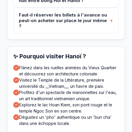
nuit entre Đồng Hới et Hanoï ?
Faut-il réserver les billets à l'avance ou
+
peut-on acheter sur place le jour même
?
✨ Pourquoi visiter Hanoï ?
Flânez dans les ruelles animées du Vieux Quartier
✓
et découvrez son architecture coloniale.
Visitez le Temple de la Littérature, première
✓
université du __Vietnam__, un havre de paix.
Profitez d'un spectacle de marionnettes sur l'eau,
✓
un art traditionnel vietnamien unique.
Explorez le lac Hoan Kiem, son pont rouge et le
✓
temple Ngoc Son en son centre.
Dégustez un 'pho' authentique ou un 'bun cha'
✓
dans une échoppe locale.