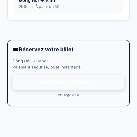
Đồng Hới → Vinh
2h 5min · À partir de 5€
🎟 Réservez votre billet
Đồng Hới → Hanoï
Paiement sécurisé, billet instantané.
Voir toutes les options →
via 12go.asia