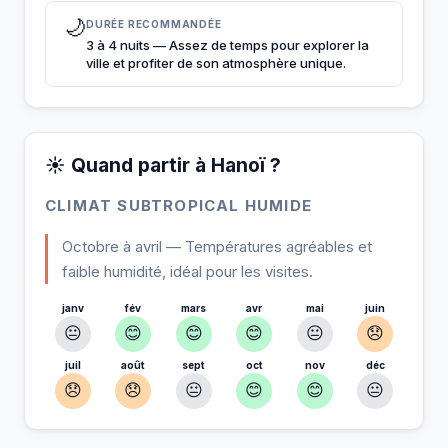
🌙
DURÉE RECOMMANDÉE
3 à 4 nuits — Assez de temps pour explorer la
ville et profiter de son atmosphère unique.
☀️ Quand partir à Hanoï ?
CLIMAT SUBTROPICAL HUMIDE
Octobre à avril — Températures agréables et
faible humidité, idéal pour les visites.
janv
fév
mars
avr
mai
juin
😐
😊
😊
😊
😐
😞
juil
août
sept
oct
nov
déc
😞
😞
😐
😊
😊
😐