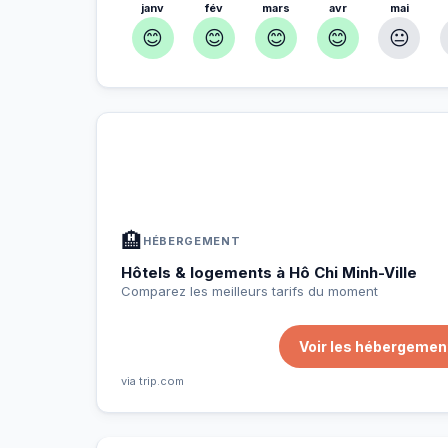
janv
fév
mars
avr
mai
😊
😊
😊
😊
😐
À Hô Chi Minh-Ville — Planifiez vo
📍
Hébergement, activités et bons plans sélectio
🏨
HÉBERGEMENT
Hôtels & logements à Hô Chi Minh-Ville
Comparez les meilleurs tarifs du moment
Voir les hébergement
via trip.com