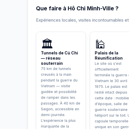
Que faire à Hô Chi Minh-Ville ?
Expériences locales, visites incontournables e
INCONTOURNABLE
🏛️
🕌
Tunnels de Củ Chi
Palais de la
— réseau
Réunification
souterrain
Le site où s'est
75 km de tunnels
officiellement
creusés à la main
terminée la guerre
pendant la guerre du
Vietnam le 30 avril
Vietnam — visite
1975. Le palais est
guidée et possibilité
resté intact depuis
de ramper dans les
cette date : mobilie
passages. À 40 km de
d'époque, salle de
Saigon, accessible en
guerre souterraine 
demi-journée.
héliport sur le toit.
L'expérience la plus
capsule temporelle
marquante de la
unique en son genr