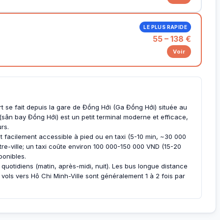
LE PLUS RAPIDE
55 – 138 €
Voir
art se fait depuis la gare de Đồng Hới (Ga Đồng Hới) située au
 (sân bay Đồng Hới) est un petit terminal moderne et efficace,
rs.
st facilement accessible à pied ou en taxi (5-10 min, ~30 000
tre-ville; un taxi coûte environ 100 000-150 000 VND (15-20
ponibles.
 quotidiens (matin, après-midi, nuit). Les bus longue distance
 vols vers Hô Chi Minh-Ville sont généralement 1 à 2 fois par