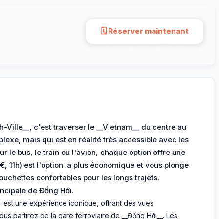
🗓 Réserver maintenant
Paiement sécurisé · via 12go.asia
Ville__, c'est traverser le __Vietnam__ du centre au
exe, mais qui est en réalité très accessible avec les
 le bus, le train ou l'avion, chaque option offre une
€, 11h) est l'option la plus économique et vous plonge
ouchettes confortables pour les longs trajets.
incipale de Đồng Hới.
h) est une expérience iconique, offrant des vues
us partirez de la gare ferroviaire de __Đồng Hới__. Les