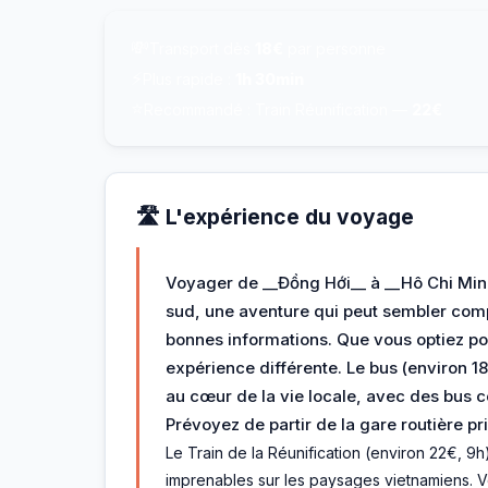
💸
Transport dès
18€
par personne
⚡
Plus rapide :
1h 30min
⭐
Recommandé : Train Réunification —
22€
🛣️ L'expérience du voyage
Voyager de __Đồng Hới__ à __Hô Chi Minh-
sud, une aventure qui peut sembler compl
bonnes informations. Que vous optiez pour
expérience différente. Le bus (environ 18
au cœur de la vie locale, avec des bus c
Prévoyez de partir de la gare routière pr
Le Train de la Réunification (environ 22€, 9
imprenables sur les paysages vietnamiens. Vo