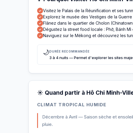
Visitez le Palais de la Réunification et ses tun
✓
Explorez le musée des Vestiges de la Guerre
✓
Flânez dans le quartier de Cholon (Chinatow
✓
Dégustez la street food locale : Phở, Bánh Mì
✓
Naviguez sur le Mékong et découvrez les tu
✓
🌙
DURÉE RECOMMANDÉE
3 à 4 nuits — Permet d'explorer les sites majeu
☀️ Quand partir à Hô Chi Minh-Vill
CLIMAT TROPICAL HUMIDE
Décembre à Avril — Saison sèche et ensoleil
pluie.