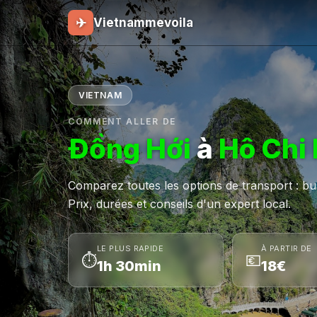
✈
Vietnammevoila
VIETNAM
COMMENT ALLER DE
Đồng Hới
à
Hô Chi 
Comparez toutes les options de transport : bus,
Prix, durées et conseils d'un expert local.
LE PLUS RAPIDE
À PARTIR DE
⏱
💶
1h 30min
18€