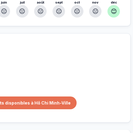
juin
juil
août
sept
oct
nov
déc
😐
😐
😐
😐
😐
😐
😊
tre séjour
nnés pour vous
s disponibles à Hô Chi Minh-Ville