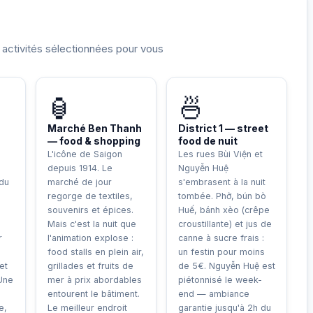
t activités sélectionnées pour vous
🏮
🍜
Marché Ben Thanh
District 1 — street
— food & shopping
food de nuit
L'icône de Saigon
Les rues Bùi Viện et
depuis 1914. Le
Nguyễn Huệ
 du
marché de jour
s'embrasent à la nuit
regorge de textiles,
tombée. Phở, bún bò
souvenirs et épices.
Huế, bánh xèo (crêpe
Mais c'est la nuit que
croustillante) et jus de
r
l'animation explose :
canne à sucre frais :
food stalls en plein air,
un festin pour moins
et
grillades et fruits de
de 5€. Nguyễn Huệ est
 Une
mer à prix abordables
piétonnisé le week-
entourent le bâtiment.
end — ambiance
e,
Le meilleur endroit
garantie jusqu'à 2h du