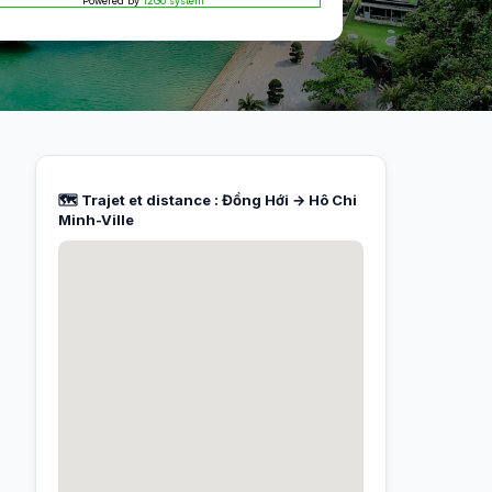
Powered by
12Go system
🗺️ Trajet et distance : Đồng Hới → Hô Chi
Minh-Ville