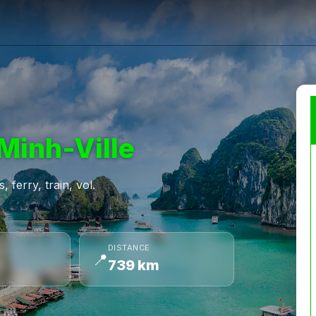
Minh-Ville
 ferry, train, vol.
DISTANCE
📍
739 km