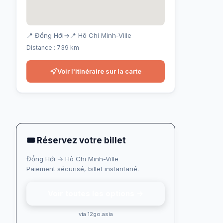
📍 Đồng Hới
→
📍 Hô Chi Minh-Ville
Distance : 739 km
Voir l'itinéraire sur la carte
🎟 Réservez votre billet
Đồng Hới → Hô Chi Minh-Ville
Paiement sécurisé, billet instantané.
Voir toutes les options →
via 12go.asia