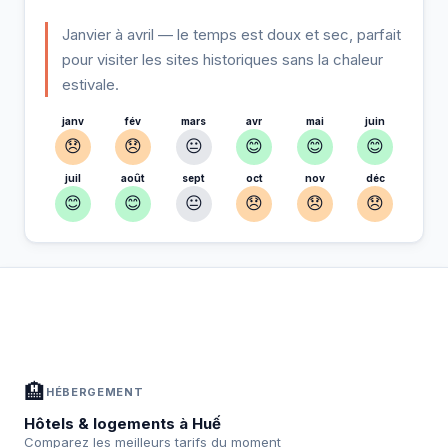
Janvier à avril — le temps est doux et sec, parfait
pour visiter les sites historiques sans la chaleur
estivale.
janv
fév
mars
avr
mai
juin
😞
😞
😐
😊
😊
😊
juil
août
sept
oct
nov
déc
😊
😊
😐
😞
😞
😞
À Huế — Planifiez votre séjour
📍
Hébergement, activités et bons plans sélectionnés pour vous
🏨
HÉBERGEMENT
Hôtels & logements à Huế
Comparez les meilleurs tarifs du moment