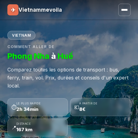
✈
Vietnammevoila
VIETNAM
COMMENT ALLER DE
Phong Nha
à
Huế
Comparez toutes les options de transport : bus,
ferry, train, vol. Prix, durées et conseils d'un expert
local.
LE PLUS RAPIDE
À PARTIR DE
⏱
💶
2h 34min
8€
DISTANCE
📍
167 km