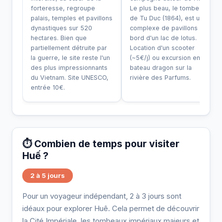
forteresse, regroupe
Le plus beau, le tombeau
palais, temples et pavillons
de Tu Duc (1864), est un
dynastiques sur 520
complexe de pavillons au
hectares. Bien que
bord d'un lac de lotus.
partiellement détruite par
Location d'un scooter
la guerre, le site reste l'un
(~5€/j) ou excursion en
des plus impressionnants
bateau dragon sur la
du Vietnam. Site UNESCO,
rivière des Parfums.
entrée 10€.
⏱️ Combien de temps pour visiter
Huế ?
2 à 5 jours
Pour un voyageur indépendant, 2 à 3 jours sont
idéaux pour explorer Huê. Cela permet de découvrir
la Cité Impériale, les tombeaux impériaux majeurs et