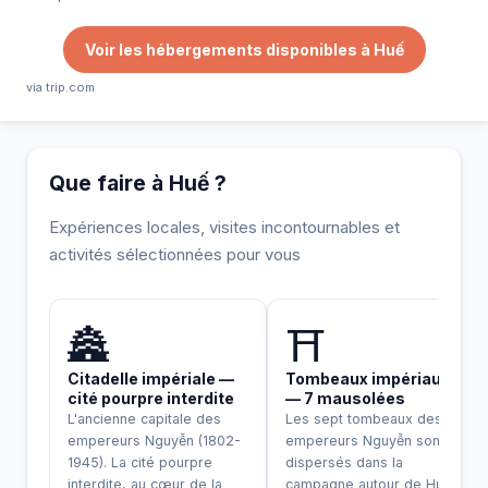
Voir les hébergements disponibles à Huế
via trip.com
Que faire à Huế ?
Expériences locales, visites incontournables et
activités sélectionnées pour vous
INCONTOURNABLE
🏯
⛩️
Citadelle impériale —
Tombeaux impériaux
cité pourpre interdite
— 7 mausolées
L'ancienne capitale des
Les sept tombeaux des
empereurs Nguyễn (1802-
empereurs Nguyễn sont
1945). La cité pourpre
dispersés dans la
interdite, au cœur de la
campagne autour de Huế.