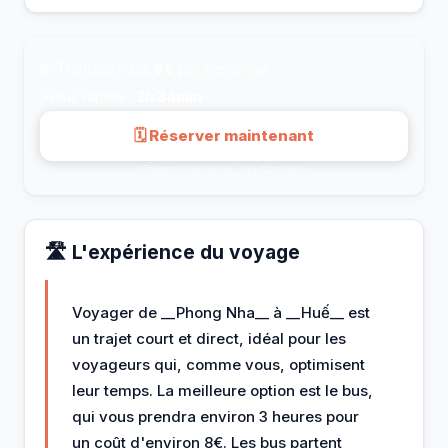
💸
Transport dès
8€
par personne
⚡
Plus rapide :
2h 34min
🗓 Réserver maintenant
Paiement sécurisé · via 12go.asia
🛣️ L'expérience du voyage
Voyager de __Phong Nha__ à __Huế__ est
un trajet court et direct, idéal pour les
voyageurs qui, comme vous, optimisent
leur temps. La meilleure option est le bus,
qui vous prendra environ 3 heures pour
un coût d'environ 8€. Les bus partent