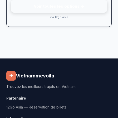
Voir toutes les options →
via 12go.asia
✈
Vietnammevoila
Trouvez les meilleurs trajets en Vietnam.
Partenaire
12Go Asia — Réservation de billets