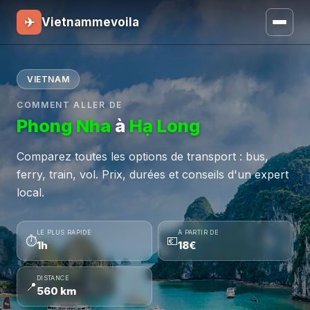
✈
Vietnammevoila
VIETNAM
COMMENT ALLER DE
Phong Nha
à
Hạ Long
Comparez toutes les options de transport : bus,
ferry, train, vol. Prix, durées et conseils d'un expert
local.
LE PLUS RAPIDE
À PARTIR DE
⏱
💶
1h
18€
DISTANCE
📍
560 km