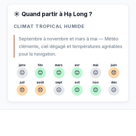
☀️ Quand partir à Hạ Long ?
CLIMAT TROPICAL HUMIDE
Septembre à novembre et mars à mai — Météo
clémente, ciel dégagé et températures agréables
pour la navigation.
janv
fév
mars
avr
mai
juin
😐
😊
😊
😊
😐
😞
juil
août
sept
oct
nov
déc
😞
😞
😐
😊
😊
😐
À Hạ Long — Planifiez votre séjour
📍
Hébergement, activités et bons plans sélectionnés pour vous