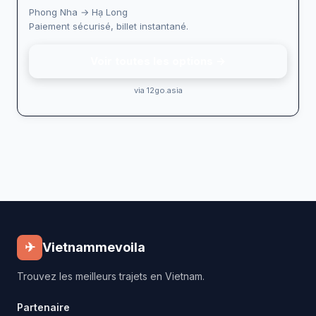
Phong Nha → Hạ Long
Paiement sécurisé, billet instantané.
Voir toutes les options →
via 12go.asia
✈
Vietnammevoila
Trouvez les meilleurs trajets en Vietnam.
Partenaire