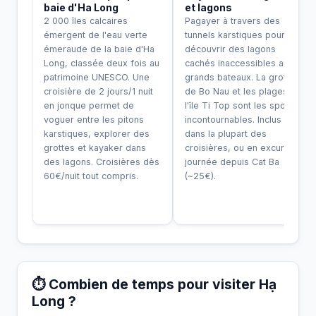
baie d'Ha Long
et lagons
2 000 îles calcaires
Pagayer à travers des
émergent de l'eau verte
tunnels karstiques pour
émeraude de la baie d'Ha
découvrir des lagons
Long, classée deux fois au
cachés inaccessibles aux
patrimoine UNESCO. Une
grands bateaux. La grotte
croisière de 2 jours/1 nuit
de Bo Nau et les plages de
en jonque permet de
l'île Ti Top sont les spots
voguer entre les pitons
incontournables. Inclus
karstiques, explorer des
dans la plupart des
grottes et kayaker dans
croisières, ou en excursion
des lagons. Croisières dès
journée depuis Cat Ba
60€/nuit tout compris.
(~25€).
⏱️ Combien de temps pour visiter Hạ
Long ?