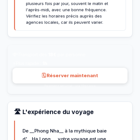
plusieurs fois par jour, souvent le matin et
l'après-midi, avec une bonne fréquence.
Vérifiez les horaires précis auprès des
agences locales, car ils peuvent varier.
💸
Transport dès
18€
par personne
⚡
Plus rapide :
1h
🗓 Réserver maintenant
Paiement sécurisé · via 12go.asia
🛣️ L'expérience du voyage
De __Phong Nha__ à la mythique baie
d'__Hạ Long__, votre voyage est une