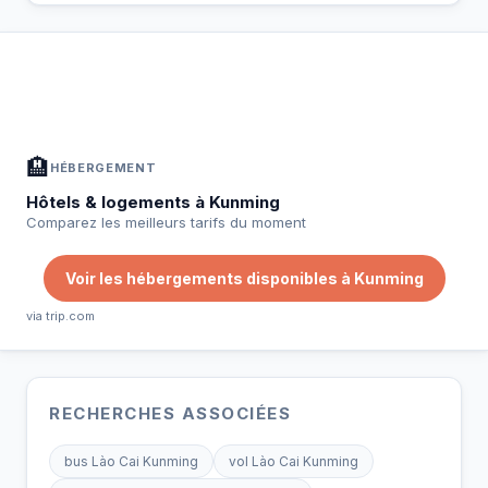
À Kunming — Planifiez votre séjour
📍
Hébergement, activités et bons plans sélectionnés pour vous
🏨
HÉBERGEMENT
Hôtels & logements à Kunming
Comparez les meilleurs tarifs du moment
Voir les hébergements disponibles à Kunming
via trip.com
RECHERCHES ASSOCIÉES
bus Lào Cai Kunming
vol Lào Cai Kunming