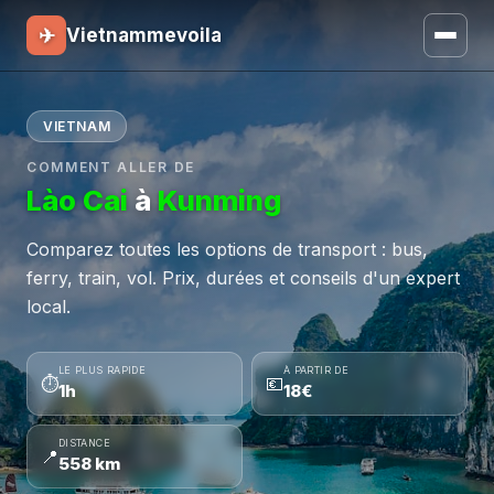
✈
Vietnammevoila
VIETNAM
COMMENT ALLER DE
Lào Cai
à
Kunming
Comparez toutes les options de transport : bus,
ferry, train, vol. Prix, durées et conseils d'un expert
local.
LE PLUS RAPIDE
À PARTIR DE
⏱
💶
1h
18€
DISTANCE
📍
558 km