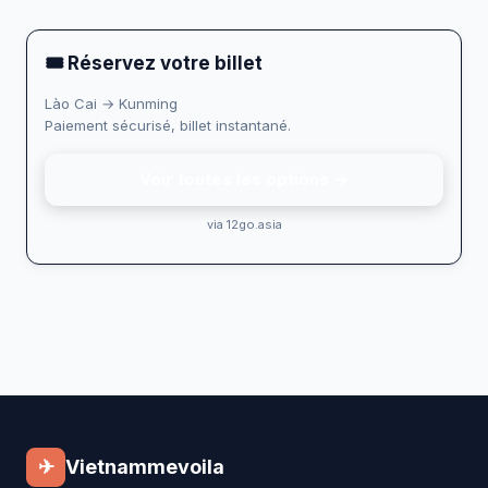
🎟 Réservez votre billet
Lào Cai → Kunming
Paiement sécurisé, billet instantané.
Voir toutes les options →
via 12go.asia
✈
Vietnammevoila