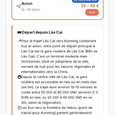
Avion
35 – 88 €
1h – 1h 12min
Voir
🚌 Départ depuis Lào Cai
📍
Pour le trajet Lào Cai vers Kunming combinant
bus et avion, votre point de départ principal à
Lào Cai est la gare routière de Lào Cai (Bến xe
Lào Cai). C'est un terminal modeste mais
fonctionnel, situé en périphérie de la ville,
servant de hub pour les liaisons régionales et
internationales vers la Chine.
🚇
Depuis le centre-ville de Lào Cai, la gare
routière est accessible en taxi ou en moto-taxi
(xe ôm). Le trajet dure environ 10-15 minutes et
coûte entre 50 000 et 80 000 VND (environ 2-3
EUR) en taxi, ou 20 000 à 40 000 VND en xe
ôm, selon la négociation.
⏰
Les bus vers la frontière de Hekou (point de
transit pour Kunming) partent généralement