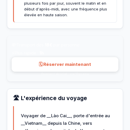
plusieurs fois par jour, souvent le matin et en
début d'après-midi, avec une fréquence plus
élevée en haute saison.
💸
Transport dès
18€
par personne
⚡
Plus rapide :
1h
🗓 Réserver maintenant
Paiement sécurisé · via 12go.asia
🛣️ L'expérience du voyage
Voyager de __Lào Cai__, porte d'entrée au
__Vietnam__ depuis la Chine, vers