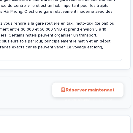
ance du centre-ville et est un hub important pour les trajets
is Hải Phòng. C'est une gare relativement moderne avec des
z vous rendre à la gare routière en taxi, moto-taxi (xe ôm) ou
lement entre 30 000 et 50 000 VND et prend environ 5 à 10
rs. Certains hôtels peuvent organiser un transport.
lusieurs fois par jour, principalement le matin et en début
horaires exacts car ils peuvent varier. Le voyage est long,
🗓 Réserver maintenant
Paiement sécurisé · via 12go.asia