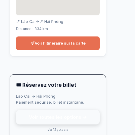
📍 Lào Cai
→
📍 Hải Phòng
Distance : 334 km
Voir l'itinéraire sur la carte
🎟 Réservez votre billet
Lào Cai → Hải Phòng
Paiement sécurisé, billet instantané.
Voir toutes les options →
via 12go.asia