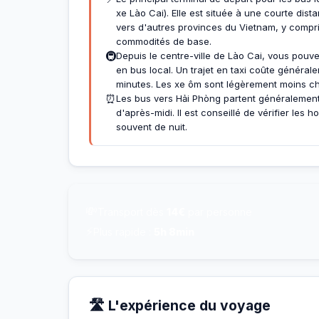
xe Lào Cai). Elle est située à une courte dist
vers d'autres provinces du Vietnam, y compr
commodités de base.
🚇
Depuis le centre-ville de Lào Cai, vous pouve
en bus local. Un trajet en taxi coûte généra
minutes. Les xe ôm sont légèrement moins che
⏰
Les bus vers Hải Phòng partent généralement p
d'après-midi. Il est conseillé de vérifier les 
souvent de nuit.
💸
Transport dès
14€
par personne
⚡
Plus rapide :
5h 8min
🛣️ L'expérience du voyage