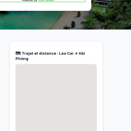
Powered by
12Go system
🗺️ Trajet et distance : Lào Cai → Hải
Phòng