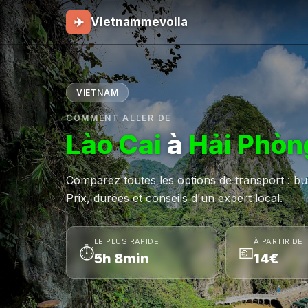
✈
Vietnammevoila
VIETNAM
COMMENT ALLER DE
Lào Cai
à
Hải Phòn
Comparez toutes les options de transport : bus,
Prix, durées et conseils d'un expert local.
LE PLUS RAPIDE
À PARTIR DE
⏱
💶
5h 8min
14€