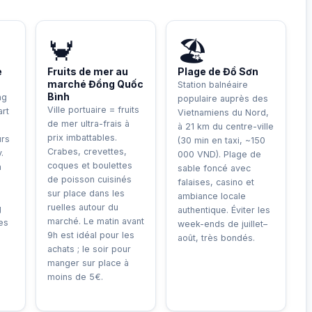
UE
🦀
🏖️
e
Fruits de mer au
Plage de Đồ Sơn
marché Đổng Quốc
Station balnéaire
Bình
ng
populaire auprès des
Ville portuaire = fruits
art
Vietnamiens du Nord,
de mer ultra-frais à
à 21 km du centre-ville
prix imbattables.
urs
(30 min en taxi, ~150
Crabes, crevettes,
.
000 VND). Plage de
coques et boulettes
n
sable foncé avec
de poisson cuisinés
0
falaises, casino et
sur place dans les
ambiance locale
ruelles autour du
g
authentique. Éviter les
marché. Le matin avant
les
week-ends de juillet–
9h est idéal pour les
août, très bondés.
achats ; le soir pour
manger sur place à
moins de 5€.