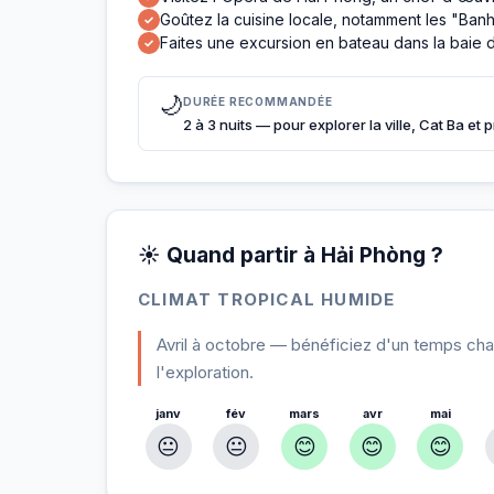
Goûtez la cuisine locale, notamment les "Banh 
✓
Faites une excursion en bateau dans la baie 
✓
🌙
DURÉE RECOMMANDÉE
2 à 3 nuits — pour explorer la ville, Cat Ba et 
☀️ Quand partir à Hải Phòng ?
CLIMAT TROPICAL HUMIDE
Avril à octobre — bénéficiez d'un temps chaud
l'exploration.
janv
fév
mars
avr
mai
😐
😐
😊
😊
😊