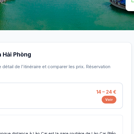
 à Hải Phòng
détail de l'itinéraire et comparer les prix. Réservation
14 – 24 €
Voir
longue distance à Lào Cai est la gare routière de Lào Cai (Bến