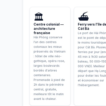
INCONTOURNABLE
UNIQ
🏛️
⛴️
Centre colonial —
Ferry vers l'île d
architecture
Cát Bà
française
Le port de Hải Phò
Hải Phòng conserve
est le point de dép
l'un des centres
le moins touristique
coloniaux les mieux
pour Cát Bà. Plusie
préservés du Vietnam
ferries par jour (env
: hôtel de ville néo-
45 min à 1h30 selo
gothique, opéra rose,
bateau, 50 000–15
larges boulevards
000 VND). Meilleur
bordés d'arbres
départ que Hạ Lon
centenaires.
pour éviter les fou
Promenade à pied de
et économiser sur
2h dans le périmètre
l'hébergement.
central, gratuite,
meilleure tôt le matin
avant la chaleur.