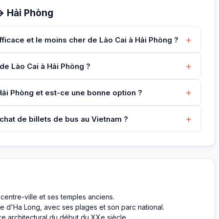
→ Hải Phòng
+
fficace et le moins cher de Lào Cai à Hải Phòng ?
+
de Lào Cai à Hải Phòng ?
+
t Hải Phòng et est-ce une bonne option ?
+
chat de billets de bus au Vietnam ?
 centre-ville et ses temples anciens.
ie d'Ha Long, avec ses plages et son parc national.
e architectural du début du XXe siècle.