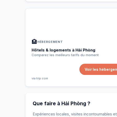
À Hải Phòng — Planifiez votre séj
📍
Hébergement, activités et bons plans sélectio
🏨
HÉBERGEMENT
Hôtels & logements à Hải Phòng
Comparez les meilleurs tarifs du moment
Voir les héberge
via trip.com
Que faire à Hải Phòng ?
Expériences locales, visites incontournables e