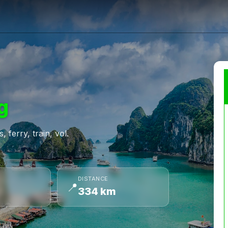
g
 ferry, train, vol.
DISTANCE
📍
334 km