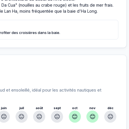
Da Cua" (nouilles au crabe rouge) et les fruits de mer frais.
de Lan Ha, moins fréquentée que la baie d'Ha Long.
profiter des croisières dans la baie.
 et ensoleillé, idéal pour les activités nautiques et
juin
juil
août
sept
oct
nov
déc
😐
😐
😐
😐
😊
😊
😐