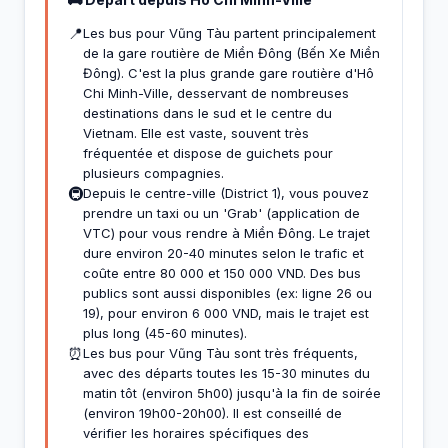
📍
Les bus pour Vũng Tàu partent principalement
de la gare routière de Miền Đông (Bến Xe Miền
Đông). C'est la plus grande gare routière d'Hô
Chi Minh-Ville, desservant de nombreuses
destinations dans le sud et le centre du
Vietnam. Elle est vaste, souvent très
fréquentée et dispose de guichets pour
plusieurs compagnies.
🚇
Depuis le centre-ville (District 1), vous pouvez
prendre un taxi ou un 'Grab' (application de
VTC) pour vous rendre à Miền Đông. Le trajet
dure environ 20-40 minutes selon le trafic et
coûte entre 80 000 et 150 000 VND. Des bus
publics sont aussi disponibles (ex: ligne 26 ou
19), pour environ 6 000 VND, mais le trajet est
plus long (45-60 minutes).
⏰
Les bus pour Vũng Tàu sont très fréquents,
avec des départs toutes les 15-30 minutes du
matin tôt (environ 5h00) jusqu'à la fin de soirée
(environ 19h00-20h00). Il est conseillé de
vérifier les horaires spécifiques des