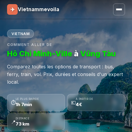
✈
Vietnammevoila
VIETNAM
COMMENT ALLER DE
Hô Chi Minh-Ville
à
Vũng Tàu
Comparez toutes les options de transport : bus,
ferry, train, vol. Prix, durées et conseils d'un expert
local.
LE PLUS RAPIDE
À PARTIR DE
⏱
💶
1h 7min
4€
DISTANCE
📍
73 km