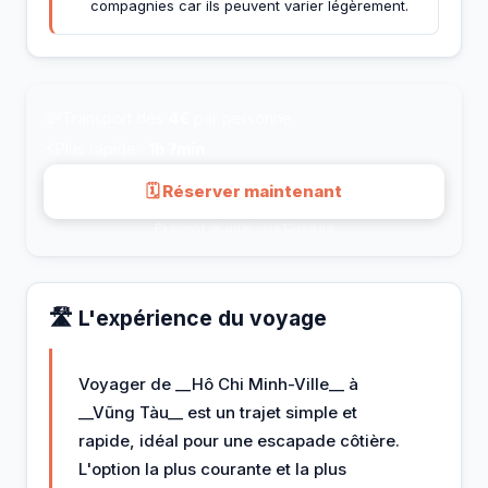
compagnies car ils peuvent varier légèrement.
💸
Transport dès
4€
par personne
⚡
Plus rapide :
1h 7min
🗓 Réserver maintenant
Paiement sécurisé · via 12go.asia
🛣️ L'expérience du voyage
Voyager de __Hô Chi Minh-Ville__ à
__Vũng Tàu__ est un trajet simple et
rapide, idéal pour une escapade côtière.
L'option la plus courante et la plus