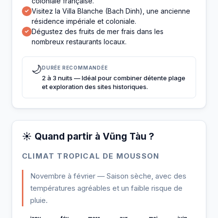
coloniale française.
Visitez la Villa Blanche (Bach Dinh), une ancienne
✓
résidence impériale et coloniale.
Dégustez des fruits de mer frais dans les
✓
nombreux restaurants locaux.
🌙
DURÉE RECOMMANDÉE
2 à 3 nuits — Idéal pour combiner détente plage
et exploration des sites historiques.
☀️ Quand partir à Vũng Tàu ?
CLIMAT TROPICAL DE MOUSSON
Novembre à février — Saison sèche, avec des
températures agréables et un faible risque de
pluie.
janv
fév
mars
avr
mai
juin