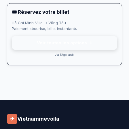
🎟 Réservez votre billet
Hô Chi Minh-Ville → Vũng Tàu
Paiement sécurisé, billet instantané.
Voir toutes les options →
via 12go.asia
✈
Vietnammevoila