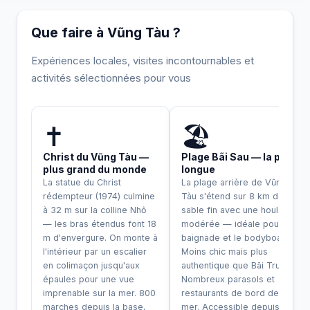
Que faire à Vũng Tàu ?
Expériences locales, visites incontournables et
activités sélectionnées pour vous
INCONTOURNABLE
UNIQUE
✝️
🏖️
Christ du Vũng Tàu —
Plage Bãi Sau — la plus
plus grand du monde
longue
La statue du Christ
La plage arrière de Vũng
rédempteur (1974) culmine
Tàu s'étend sur 8 km de
à 32 m sur la colline Nhỏ
sable fin avec une houle
— les bras étendus font 18
modérée — idéale pour la
m d'envergure. On monte à
baignade et le bodyboard.
l'intérieur par un escalier
Moins chic mais plus
en colimaçon jusqu'aux
authentique que Bãi Trước.
épaules pour une vue
Nombreux parasols et
imprenable sur la mer. 800
restaurants de bord de
marches depuis la base,
mer. Accessible depuis