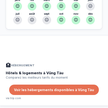
😊
😊
😊
😊
😊
😐
juil
août
sept
oct
nov
déc
😐
😐
😐
😊
😊
😊
À Vũng Tàu — Planifiez votre séjour
📍
Hébergement, activités et bons plans sélectionnés pour vous
🏨
HÉBERGEMENT
Hôtels & logements à Vũng Tàu
Comparez les meilleurs tarifs du moment
Voir les hébergements disponibles à Vũng Tàu
via trip.com