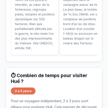
interdite, au cœur de la
campagne autour de Huế.
forteresse, regroupe
Le plus beau, le tombeau
palais, temples et pavillons
de Tu Duc (1864), est un
dynastiques sur 520
complexe de pavillons au
hectares. Bien que
bord d'un lac de lotus.
partiellement détruite par
Location d'un scooter
la guerre, le site reste l'un
(~5€/j) ou excursion en
des plus impressionnants
bateau dragon sur la
du Vietnam. Site UNESCO,
rivière des Parfums.
entrée 10€.
⏱️ Combien de temps pour visiter
Huế ?
2 à 5 jours
Pour un voyageur indépendant, 2 à 3 jours sont
idéaux pour explorer Huê. Cela permet de découvrir