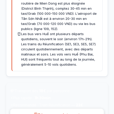
routière de Mien Dong est plus éloignée
(District Bình Thạnh), comptez 30-45 min en
taxi/Grab (100 000-150 000 VND). L'aéroport de
Tân Sơn Nhất est à environ 20-30 min en
taxi/Grab (70 000-120 000 VND) ou via les bus
publics (ligne 109, 152).
⏰
Les bus vers Huế ont plusieurs départs
quotidiens, souvent le soir (environ 17h-21h).
Les trains du Réunification (SE1, SE3, SE5, SE7)
circulent quotidiennement, avec des départs
matinaux et soirs. Les vols vers Huế (Phu Bai,
HUI) sont fréquents tout au long de la journée,
généralement 5-10 vols quotidiens.
💸
Transport dès
18€
par personne
⚡
Plus rapide :
1h 30min
⭐
Recommandé : Train Réunification —
22€