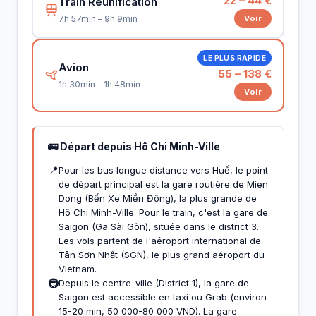
22 – 44 €
Train Réunification
Voir
7h 57min – 9h 9min
LE PLUS RAPIDE
Avion
55 – 138 €
1h 30min – 1h 48min
Voir
🚌 Départ depuis Hô Chi Minh-Ville
📍
Pour les bus longue distance vers Huế, le point
de départ principal est la gare routière de Mien
Dong (Bến Xe Miền Đông), la plus grande de
Hô Chi Minh-Ville. Pour le train, c'est la gare de
Saigon (Ga Sài Gòn), située dans le district 3.
Les vols partent de l'aéroport international de
Tân Sơn Nhất (SGN), le plus grand aéroport du
Vietnam.
🚇
Depuis le centre-ville (District 1), la gare de
Saigon est accessible en taxi ou Grab (environ
15-20 min, 50 000-80 000 VND). La gare