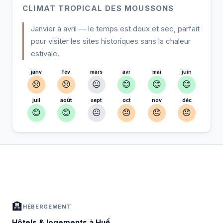
CLIMAT TROPICAL DES MOUSSONS
Janvier à avril — le temps est doux et sec, parfait
pour visiter les sites historiques sans la chaleur
estivale.
janv
fév
mars
avr
mai
juin
😞
😞
😐
😊
😊
😊
juil
août
sept
oct
nov
déc
😊
😊
😐
😞
😞
😞
À Huế — Planifiez votre séjour
📍
Hébergement, activités et bons plans sélectionnés pour vous
🏨
HÉBERGEMENT
Hôtels & logements à Huế