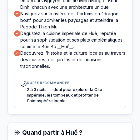
empereurs Nguyen, comme Minh Mang et Khai
Dinh, chacun avec une architecture unique.
Naviguez sur la rivière des Parfums en "dragon
✓
boat" pour admirer les paysages et atteindre la
Pagode Thien Mu.
Dégustez la cuisine impériale de Huê, réputée
✓
pour sa sophistication et ses plats emblématiques
comme le Bún Bò __Huế__.
Découvrez l'histoire et la culture locales au travers
✓
des musées, des jardins et des maisons
traditionnelles.
🌙
DURÉE RECOMMANDÉE
2 à 3 nuits — idéal pour explorer la Cité
Impériale, les tombeaux et profiter de
l'atmosphère locale.
☀️ Quand partir à Huế ?