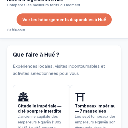
Comparez les meilleurs tarifs du moment
Voir les hébergements disponibles à Huế
via trip.com
Que faire à Huế ?
Expériences locales, visites incontournables et
activités sélectionnées pour vous
INCONTOURNABLE
🏯
⛩️
Citadelle impériale —
Tombeaux impériaux
cité pourpre interdite
— 7 mausolées
L'ancienne capitale des
Les sept tombeaux des
empereurs Nguyễn (1802-
empereurs Nguyễn sont
1945). La cité pourpre
dispersés dans la