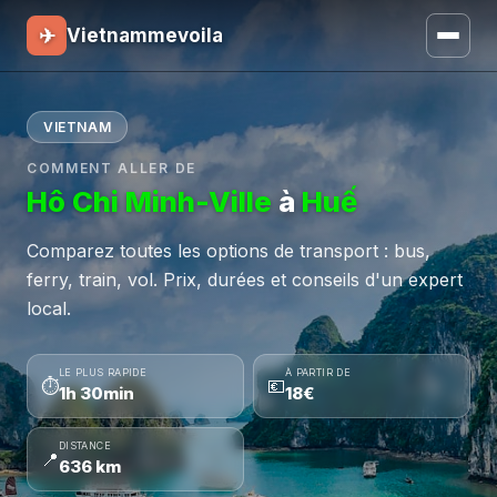
✈
Vietnammevoila
VIETNAM
COMMENT ALLER DE
Hô Chi Minh-Ville
à
Huế
Comparez toutes les options de transport : bus,
ferry, train, vol. Prix, durées et conseils d'un expert
local.
LE PLUS RAPIDE
À PARTIR DE
⏱
💶
1h 30min
18€
DISTANCE
📍
636 km