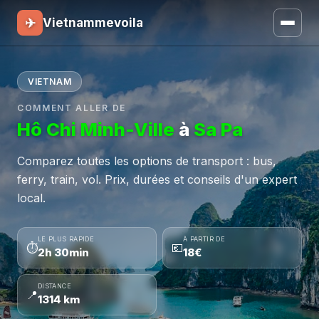
✈
Vietnammevoila
VIETNAM
COMMENT ALLER DE
Hô Chi Minh-Ville
à
Sa Pa
Comparez toutes les options de transport : bus,
ferry, train, vol. Prix, durées et conseils d'un expert
local.
LE PLUS RAPIDE
À PARTIR DE
⏱
💶
2h 30min
18€
DISTANCE
📍
1314 km