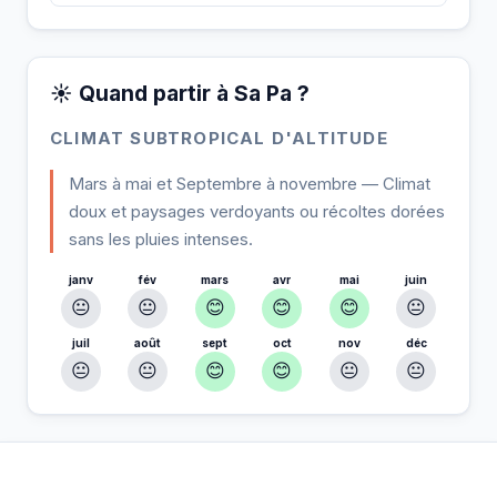
☀️ Quand partir à Sa Pa ?
CLIMAT SUBTROPICAL D'ALTITUDE
Mars à mai et Septembre à novembre — Climat
doux et paysages verdoyants ou récoltes dorées
sans les pluies intenses.
janv
fév
mars
avr
mai
juin
😐
😐
😊
😊
😊
😐
juil
août
sept
oct
nov
déc
😐
😐
😊
😊
😐
😐
À Sa Pa — Planifiez votre séjour
📍