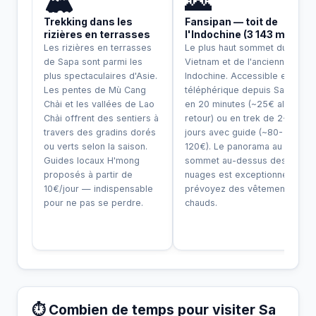
🏔️
🌄
Trekking dans les
Fansipan — toit de
rizières en terrasses
l'Indochine (3 143 m)
Les rizières en terrasses
Le plus haut sommet du
de Sapa sont parmi les
Vietnam et de l'ancienne
plus spectaculaires d'Asie.
Indochine. Accessible en
Les pentes de Mù Cang
téléphérique depuis Sapa
Chải et les vallées de Lao
en 20 minutes (~25€ aller-
Chải offrent des sentiers à
retour) ou en trek de 2-3
travers des gradins dorés
jours avec guide (~80-
ou verts selon la saison.
120€). Le panorama au
Guides locaux H'mong
sommet au-dessus des
proposés à partir de
nuages est exceptionnel —
10€/jour — indispensable
prévoyez des vêtements
pour ne pas se perdre.
chauds.
⏱️ Combien de temps pour visiter Sa