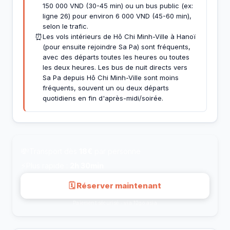
150 000 VND (30-45 min) ou un bus public (ex:
ligne 26) pour environ 6 000 VND (45-60 min),
selon le trafic.
⏰
Les vols intérieurs de Hô Chi Minh-Ville à Hanoï
(pour ensuite rejoindre Sa Pa) sont fréquents,
avec des départs toutes les heures ou toutes
les deux heures. Les bus de nuit directs vers
Sa Pa depuis Hô Chi Minh-Ville sont moins
fréquents, souvent un ou deux départs
quotidiens en fin d'après-midi/soirée.
💸
Transport dès
18€
par personne
⚡
Plus rapide :
2h 30min
🗓 Réserver maintenant
Paiement sécurisé · via 12go.asia