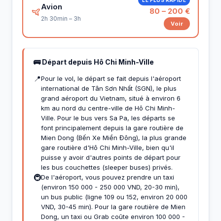
Avion
80 – 200 €
2h 30min – 3h
Voir
🚌 Départ depuis Hô Chi Minh-Ville
📍
Pour le vol, le départ se fait depuis l'aéroport
international de Tân Sơn Nhất (SGN), le plus
grand aéroport du Vietnam, situé à environ 6
km au nord du centre-ville de Hô Chi Minh-
Ville. Pour le bus vers Sa Pa, les départs se
font principalement depuis la gare routière de
Mien Dong (Bến Xe Miền Đông), la plus grande
gare routière d'Hô Chi Minh-Ville, bien qu'il
puisse y avoir d'autres points de départ pour
les bus couchettes (sleeper buses) privés.
🚇
De l'aéroport, vous pouvez prendre un taxi
(environ 150 000 - 250 000 VND, 20-30 min),
un bus public (ligne 109 ou 152, environ 20 000
VND, 30-45 min). Pour la gare routière de Mien
Dong, un taxi ou Grab coûte environ 100 000 -