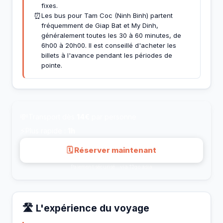
fixes.
⏰
Les bus pour Tam Coc (Ninh Binh) partent
fréquemment de Giap Bat et My Dinh,
généralement toutes les 30 à 60 minutes, de
6h00 à 20h00. Il est conseillé d'acheter les
billets à l'avance pendant les périodes de
pointe.
💸
Transport dès
14€
par personne
⚡
Plus rapide :
1h
🗓 Réserver maintenant
Paiement sécurisé · via 12go.asia
🛣️ L'expérience du voyage