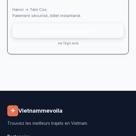
Hanoï → Tam Coc
Paiement sécurisé, billet instantané.
Voir toutes les options →
via 12go.asia
✈
Vietnammevoila
Trouvez les meilleurs trajets en Vietnam.