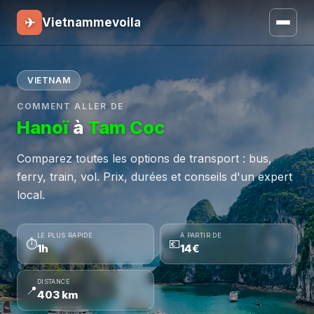
✈
Vietnammevoila
VIETNAM
COMMENT ALLER DE
Hanoï
à
Tam Coc
Comparez toutes les options de transport : bus,
ferry, train, vol. Prix, durées et conseils d'un expert
local.
LE PLUS RAPIDE
À PARTIR DE
⏱
💶
1h
14€
DISTANCE
📍
403 km