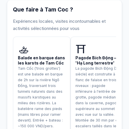
Que faire à Tam Coc ?
Expériences locales, visites incontournables et
activités sélectionnées pour vous
INCONTOURNABLE
HISTORIQUE
🚣
⛩️
Balade en barque dans
Pagode Bích Động — la
les karsts de Tam Cốc
'Hạ Long terrestre'
Tam Cốc ('trois grottes')
La pagode Bích Động (XIIe
est une balade en barque
siècle) est construite à
de 2h sur la rivière Ngô
flanc de falaise en trois
Đồng, traversant trois
niveaux : pagode
tunnels naturels dans des
inférieure à l'entrée de la
massifs karstiques au
grotte, pagode médiane
milieu des rizières. La
dans la caverne, pagode
batelière rame des pieds
supérieure au sommet
(mains libres pour ramer
avec vue sur la vallée.
devant). Entrée + bateau :
Montée de 30 min par des
~150 000 VND/pers.
escaliers taillés dans le