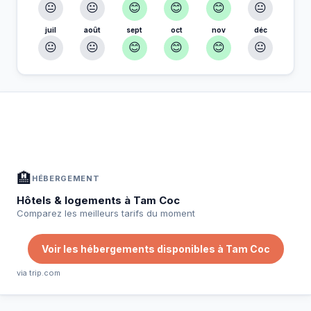
😐
😐
😊
😊
😊
😐
juil
août
sept
oct
nov
déc
😐
😐
😊
😊
😊
😐
À Tam Coc — Planifiez votre séjour
📍
Hébergement, activités et bons plans sélectionnés pour vous
🏨
HÉBERGEMENT
Hôtels & logements à Tam Coc
Comparez les meilleurs tarifs du moment
Voir les hébergements disponibles à Tam Coc
via trip.com