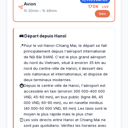
Avion
170€
LIVE
1h 30min – 1h 48min
Voir
🚌 Départ depuis Hanoï
📍
Pour le vol Hanoï-Chiang Mai, le départ se fait
principalement depuis l'aéroport international
de Nội Bài (HAN). C'est le plus grand aéroport
du nord du Vietnam, situé à environ 35 km au
nord du centre-ville de Hanoï, il dessert des
vols nationaux et internationaux, et dispose de
deux terminaux modernes.
🚇
Depuis le centre-ville de Hanoï, l'aéroport est
accessible en taxi (environ 300 000-400 000
VND, 45-60 min), en bus public (ligne 86, 45
000 VND, 60-90 min), ou en navette minibus
(40 000-50 000 VND, 60 min). Les taxis sont le
moyen le plus rapide mais le plus cher.
⏰
Les vols directs entre Hanoï et Chiang Mai ne
sont pas quotidiens. Vérifiez les horaires avec