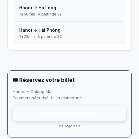
Hanoï → Hạ Long
1h 58min · À partir de 5€
Hanoï → Hải Phòng
1h 22min · À partir de 3€
🎟 Réservez votre billet
Hanoï → Chiang Mai
Paiement sécurisé, billet instantané.
Voir toutes les options →
via 12go.asia