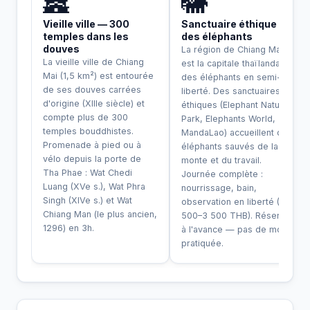
🏯
🐘
Vieille ville — 300
Sanctuaire éthique
temples dans les
des éléphants
douves
La région de Chiang Mai
La vieille ville de Chiang
est la capitale thaïlandaise
Mai (1,5 km²) est entourée
des éléphants en semi-
de ses douves carrées
liberté. Des sanctuaires
d'origine (XIIIe siècle) et
éthiques (Elephant Nature
compte plus de 300
Park, Elephants World,
temples bouddhistes.
MandaLao) accueillent des
Promenade à pied ou à
éléphants sauvés de la
vélo depuis la porte de
monte et du travail.
Tha Phae : Wat Chedi
Journée complète :
Luang (XVe s.), Wat Phra
nourrissage, bain,
Singh (XIVe s.) et Wat
observation en liberté (~2
Chiang Man (le plus ancien,
500–3 500 THB). Réserver
1296) en 3h.
à l'avance — pas de monte
pratiquée.