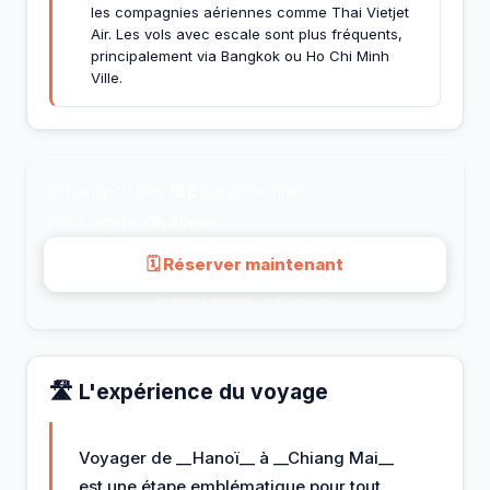
les compagnies aériennes comme Thai Vietjet
Air. Les vols avec escale sont plus fréquents,
principalement via Bangkok ou Ho Chi Minh
Ville.
💸
Transport dès
18€
par personne
⚡
Plus rapide :
1h 30min
🗓 Réserver maintenant
Paiement sécurisé · via 12go.asia
🛣️ L'expérience du voyage
Voyager de __Hanoï__ à __Chiang Mai__
est une étape emblématique pour tout