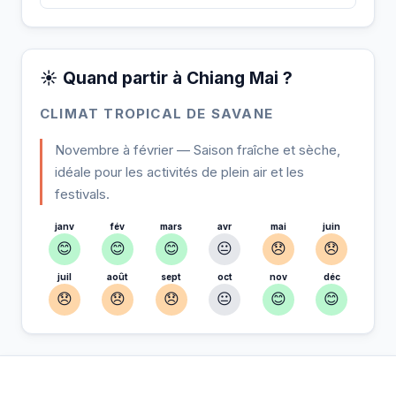
☀️ Quand partir à Chiang Mai ?
CLIMAT TROPICAL DE SAVANE
Novembre à février — Saison fraîche et sèche,
idéale pour les activités de plein air et les
festivals.
janv
fév
mars
avr
mai
juin
😊
😊
😊
😐
😞
😞
juil
août
sept
oct
nov
déc
😞
😞
😞
😐
😊
😊
À Chiang Mai — Planifiez votre séjour
📍