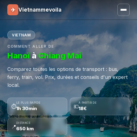
✈
Vietnammevoila
VIETNAM
COMMENT ALLER DE
Hanoï
à
Chiang Mai
Comparez toutes les options de transport : bus,
ferry, train, vol. Prix, durées et conseils d'un expert
local.
LE PLUS RAPIDE
À PARTIR DE
⏱
💶
1h 30min
18€
DISTANCE
📍
650 km