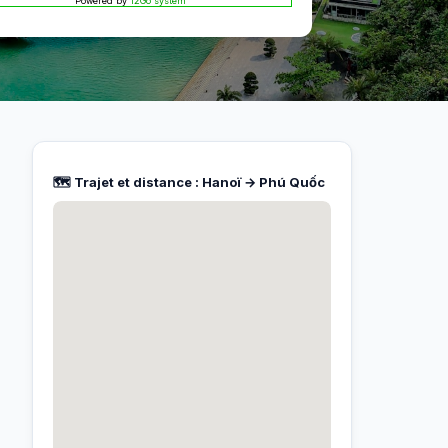
Powered by
12Go system
🗺️ Trajet et distance : Hanoï → Phú Quốc