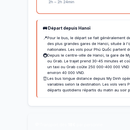
2h – 2h 24min
🚌 Départ depuis Hanoï
📍
Pour le bus, le départ se fait généralement d
des plus grandes gares de Hanoï, située à l'o
nationales. Les vols pour Phú Quốc partent de
🚇
Depuis le centre-ville de Hanoï, la gare de M
ou Grab. Le trajet prend 30-45 minutes et co
un taxi ou Grab coûte 250 000-400 000 VND (
environ 40 000 VND.
⏰
Les bus longue distance depuis My Dinh opè
variables selon la destination. Les vols vers
départs quotidiens répartis du matin au soir
💸
Transport dès
18€
par personne