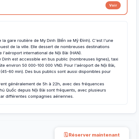
Voir
e la gare routière de My Dinh (Bến xe Mỹ Đình). C'est l'une
uest de la ville. Elle dessert de nombreuses destinations
 l'aéroport international de Nội Bài (HAN).
y Dinh est accessible en bus public (nombreuses lignes), taxi
ûte environ 50 000-100 000 VND. Pour l'aéroport de Nội Bài,
45-60 min). Des bus publics sont aussi disponibles pour
rent généralement de 5h à 22h, avec des fréquences
 Phú Quốc depuis Nội Bài sont fréquents, avec plusieurs
 par différentes compagnies aériennes.
🗓 Réserver maintenant