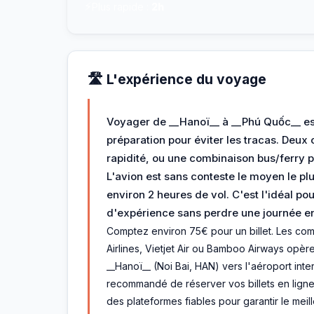
⚡
Plus rapide :
2h
🛣️ L'expérience du voyage
Voyager de __Hanoï__ à __Phú Quốc__ es
préparation pour éviter les tracas. Deux o
rapidité, ou une combinaison bus/ferry 
L'avion est sans conteste le moyen le pl
environ 2 heures de vol. C'est l'idéal p
d'expérience sans perdre une journée en
Comptez environ 75€ pour un billet. Les c
Airlines, Vietjet Air ou Bamboo Airways opère
__Hanoï__ (Noi Bai, HAN) vers l'aéroport inte
recommandé de réserver vos billets en ligne 
des plateformes fiables pour garantir le meill