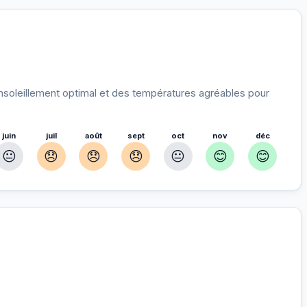
soleillement optimal et des températures agréables pour
juin
juil
août
sept
oct
nov
déc
😐
😞
😞
😞
😐
😊
😊
ur
nnés pour vous