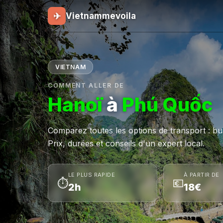
✈
Vietnammevoila
VIETNAM
COMMENT ALLER DE
Hanoï
à
Phú Quốc
Comparez toutes les options de transport : bus,
Prix, durées et conseils d'un expert local.
LE PLUS RAPIDE
À PARTIR DE
⏱
💶
2h
18€