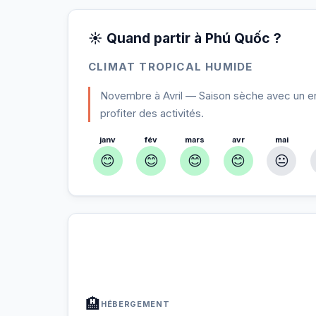
☀️ Quand partir à Phú Quốc ?
CLIMAT TROPICAL HUMIDE
Novembre à Avril — Saison sèche avec un en
profiter des activités.
janv
fév
mars
avr
mai
😊
😊
😊
😊
😐
À Phú Quốc — Planifiez votre séjo
📍
Hébergement, activités et bons plans sélectio
🏨
HÉBERGEMENT