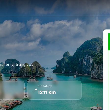
 ferry, train, vol.
DISTANCE
📍
1211 km