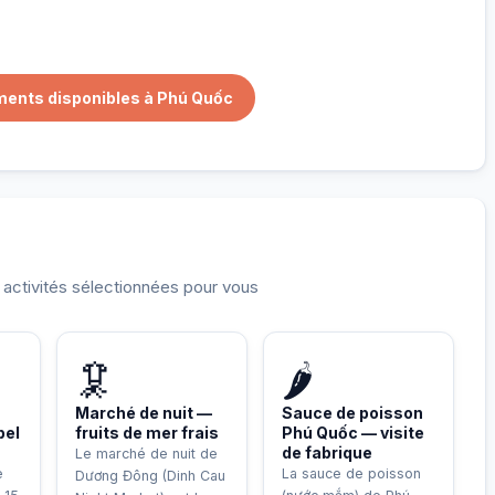
ments disponibles à Phú Quốc
t activités sélectionnées pour vous
🦑
🌶️
Marché de nuit —
Sauce de poisson
pel
fruits de mer frais
Phú Quốc — visite
de fabrique
Le marché de nuit de
e
La sauce de poisson
Dương Đông (Dinh Cau