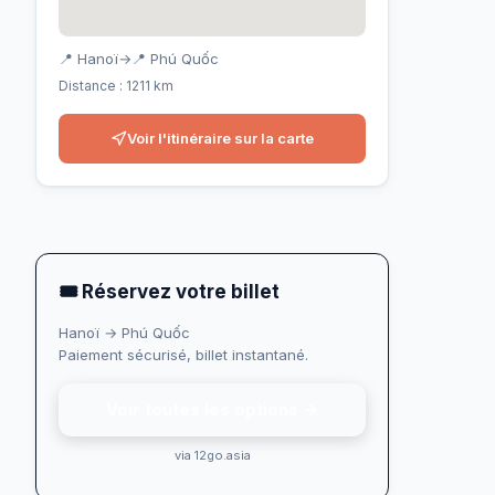
📍 Hanoï
→
📍 Phú Quốc
Distance : 1211 km
Voir l'itinéraire sur la carte
🎟 Réservez votre billet
Hanoï → Phú Quốc
Paiement sécurisé, billet instantané.
Voir toutes les options →
via 12go.asia