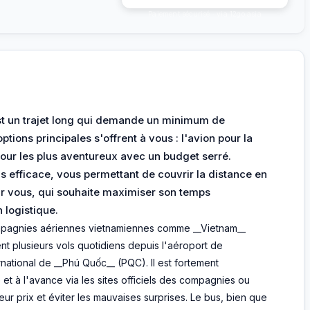
Paiement sécurisé · via 12go.asia
t un trajet long qui demande un minimum de
ptions principales s'offrent à vous : l'avion pour la
pour les plus aventureux avec un budget serré.
us efficace, vous permettant de couvrir la distance en
our vous, qui souhaite maximiser son temps
 logistique.
ompagnies aériennes vietnamiennes comme __Vietnam__
nt plusieurs vols quotidiens depuis l'aéroport de
rnational de __Phú Quốc__ (PQC). Il est fortement
et à l'avance via les sites officiels des compagnies ou
eur prix et éviter les mauvaises surprises. Le bus, bien que