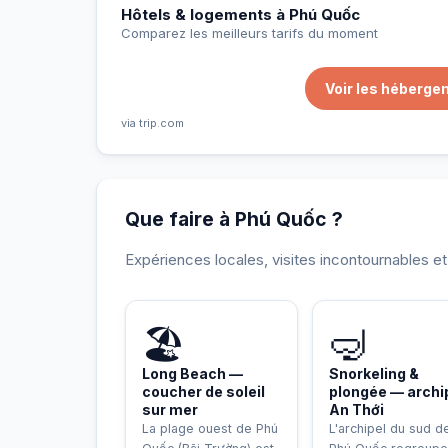
Hôtels & logements à Phú Quốc
Comparez les meilleurs tarifs du moment
Voir les héberge
via trip.com
Que faire à Phú Quốc ?
Expériences locales, visites incontournables e
INCONTOURNABLE
🏖️
🤿
Long Beach —
Snorkeling &
coucher de soleil
plongée — archi
sur mer
An Thới
La plage ouest de Phú
L'archipel du sud d