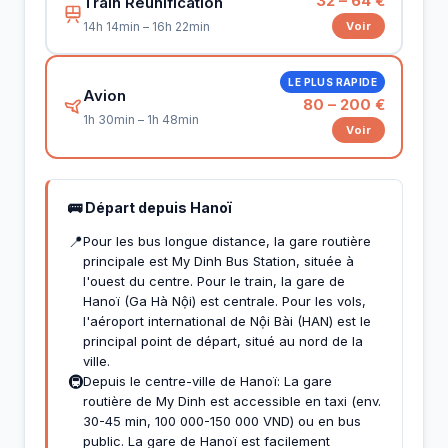
32 – 64 €
Train Réunification
Voir
14h 14min – 16h 22min
LE PLUS RAPIDE
Avion
80 – 200 €
1h 30min – 1h 48min
Voir
🚌 Départ depuis Hanoï
📍
Pour les bus longue distance, la gare routière
principale est My Dinh Bus Station, située à
l'ouest du centre. Pour le train, la gare de
Hanoï (Ga Hà Nội) est centrale. Pour les vols,
l'aéroport international de Nội Bài (HAN) est le
principal point de départ, situé au nord de la
ville.
🚇
Depuis le centre-ville de Hanoï: La gare
routière de My Dinh est accessible en taxi (env.
30-45 min, 100 000-150 000 VND) ou en bus
public. La gare de Hanoï est facilement