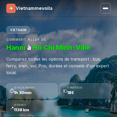
✈
Vietnammevoila
VIETNAM
COMMENT ALLER DE
Hanoï
à
Hô Chi Minh-Ville
Comparez toutes les options de transport : bus,
ferry, train, vol. Prix, durées et conseils d'un expert
local.
LE PLUS RAPIDE
À PARTIR DE
⏱
💶
1h 30min
18€
DISTANCE
📍
1138 km