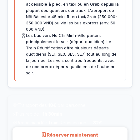
accessible à pied, en taxi ou en Grab depuis la
plupart des quartiers centraux. L'aéroport de
Nội Bài est à 45 min-1h en taxi/Grab (250 000-
350 000 VND) ou via les bus express (env. 50
000 VND).
⏰
Les bus vers Hô Chi Minh-Ville partent
principalement le soir (départ quotidien). Le
Train Réunification offre plusieurs départs
quotidiens (SE1, SE3, SE5, SE7) tout au long de
la journée. Les vols sont très fréquents, avec
de nombreux départs quotidiens de l'aube au
soir.
💸
Transport dès
18€
par personne
⚡
Plus rapide :
1h 30min
⭐
Recommandé : Train Réunification —
32€
🗓 Réserver maintenant