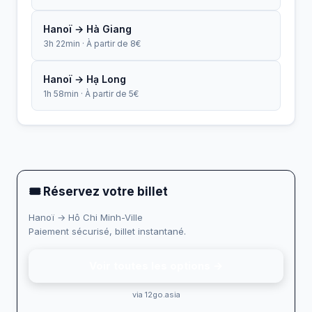
Hanoï → Hà Giang
3h 22min · À partir de 8€
Hanoï → Hạ Long
1h 58min · À partir de 5€
🎟 Réservez votre billet
Hanoï → Hô Chi Minh-Ville
Paiement sécurisé, billet instantané.
Voir toutes les options →
via 12go.asia