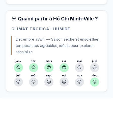
☀️ Quand partir à Hô Chi Minh-Ville ?
CLIMAT TROPICAL HUMIDE
Décembre à Avril — Saison sèche et ensoleillée,
températures agréables, idéale pour explorer
sans pluie.
janv
fév
mars
avr
mai
juin
😊
😊
😊
😊
😐
😐
juil
août
sept
oct
nov
déc
😐
😐
😐
😐
😐
😊
À Hô Chi Minh-Ville — Planifiez votre séjour
📍
Hébergement, activités et bons plans sélectionnés pour vous