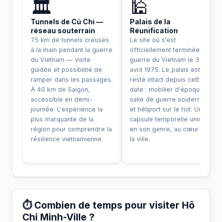
🏛️
🕌
Tunnels de Củ Chi —
Palais de la
réseau souterrain
Réunification
75 km de tunnels creusés
Le site où s'est
à la main pendant la guerre
officiellement terminée la
du Vietnam — visite
guerre du Vietnam le 30
guidée et possibilité de
avril 1975. Le palais est
ramper dans les passages.
resté intact depuis cette
À 40 km de Saigon,
date : mobilier d'époque,
accessible en demi-
salle de guerre souterraine
journée. L'expérience la
et héliport sur le toit. Une
plus marquante de la
capsule temporelle unique
région pour comprendre la
en son genre, au cœur de
résilience vietnamienne.
la ville.
⏱️ Combien de temps pour visiter Hô
Chi Minh-Ville ?