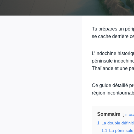
Tu prépares un péri
se cache derrière c
L’Indochine histori
péninsule indochin
Thaïlande et une par
Ce guide détaillé pr
région incontournabl
Sommaire
masq
1
La double définiti
1.1
La péninsule