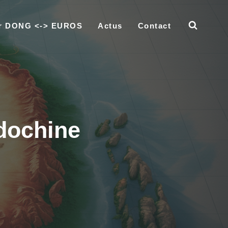
ur DONG <-> EUROS
Actus
Contact
dochine