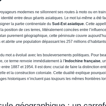
voyageurs modernes ne sillonnent ses routes à moto ou en train 
on identité entre deux géants asiatiques. Le mot lui-même a été 
signer la partie continentale du
Sud-Est asiatique
. Cette appe
 la position de ces terres, littéralement coincées entre l’influence
 plan purement géographique, cette péninsule couvre aujourd’hui
 et abrite une population dépassant les 257 millions d’habitants
 du mot a évolué avec les bouleversements politiques. Pour be
re, ce terme renvoie immédiatement à l’
Indochine française
, u
entre 1887 et 1954. Il est donc crucial de faire la distinction en
le et la construction coloniale. Cette dualité explique pourquoi
ges historiques n’incluent pas toujours les mêmes frontières lor
sule géographique : un carref