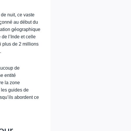
de nuit, ce vaste
façonné au début du
llation géographique
 de l’Inde et celle
 plus de 2 millions
.
aucoup de
ne entité
tre la zone
 les guides de
squ’ils abordent ce
our