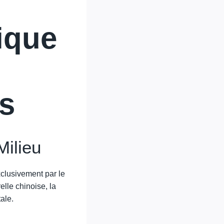
tique
es
Milieu
xclusivement par le
elle chinoise, la
ale.