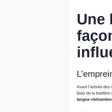
Une h
faço
infl
L’emprein
Avant l’arrivée des
biais de la tradition
langue vietnamie