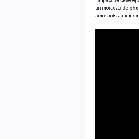
l’impact de cette 
un morceau de
pho
amusants à expérime