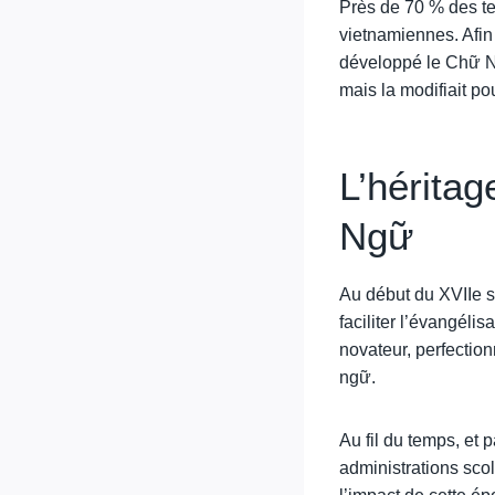
Près de 70 % des te
vietnamiennes. Afin 
développé le Chữ Nô
mais la modifiait po
L’hérita
Ngữ
Au début du XVIIe s
faciliter l’évangéli
novateur, perfectio
ngữ.
Au fil du temps, et 
administrations scol