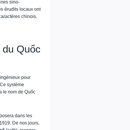
ines sino-
s érudits locaux ont
aractères chinois,
t du Quốc
 ingénieux pour
s. Ce système
ra le nom de Quốc
imposera dans les
 1919. De nos jours,