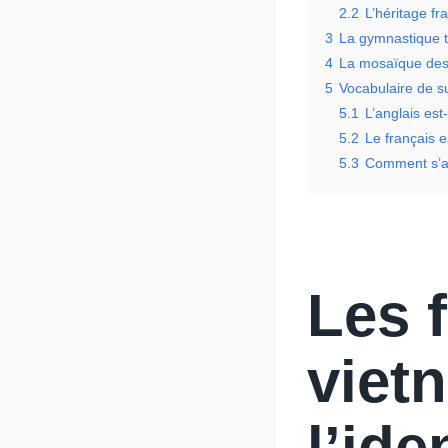
2.2
L’héritage f
3
La gymnastique t
4
La mosaïque des m
5
Vocabulaire de s
5.1
L’anglais est
5.2
Le français e
5.3
Comment s’ad
Les 
vietn
l’ide