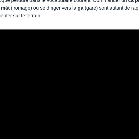
époque perdure dans le vocabulaire courant. Commander un
cà p
 mát
(fromage) ou se diriger vers la
ga
(gare) sont autant de rap
nter sur le terrain.