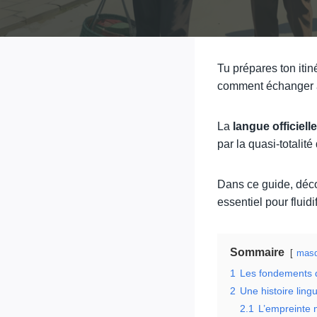
Tu prépares ton itin
comment échanger av
La
langue officielle
par la quasi-totalité
Dans ce guide, décou
essentiel pour fluidi
Sommaire
masq
1
Les fondements du
2
Une histoire ling
2.1
L’empreinte m