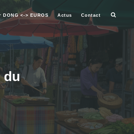
ur DONG <-> EUROS
Actus
Contact
e du