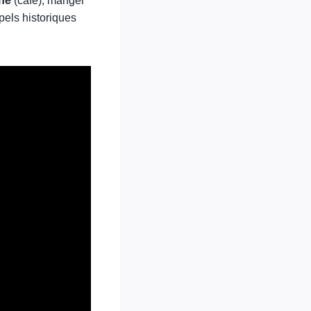
hê
(café), manger
pels historiques