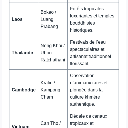
Forêts tropicales
Bokeo /
luxuriantes et temples
Laos
Luang
bouddhistes
Prabang
historiques.
Festivals de l’eau
Nong Khai /
spectaculaires et
Thaïlande
Ubon
artisanat traditionnel
Ratchathani
florissant.
Observation
Kratie /
d’animaux rares et
Cambodge
Kampong
plongée dans la
Cham
culture khmère
authentique.
Dédale de canaux
Can Tho /
tropicaux et
Vietnam