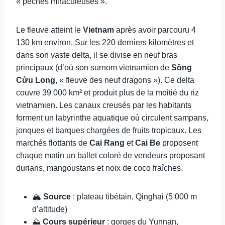
« pêches miraculeuses ».
Le fleuve atteint le
Vietnam
après avoir parcouru 4
130 km environ. Sur les 220 derniers kilomètres et
dans son vaste delta, il se divise en neuf bras
principaux (d’où son surnom vietnamien de
Sông
Cửu Long
, « fleuve des neuf dragons »). Ce delta
couvre 39 000 km² et produit plus de la moitié du riz
vietnamien. Les canaux creusés par les habitants
forment un labyrinthe aquatique où circulent sampans,
jonques et barques chargées de fruits tropicaux. Les
marchés flottants de
Cai Rang
et
Cai Be
proposent
chaque matin un ballet coloré de vendeurs proposant
durians, mangoustans et noix de coco fraîches.
🏔️
Source
: plateau tibétain, Qinghai (5 000 m
d’altitude)
⛰️
Cours supérieur
: gorges du Yunnan,