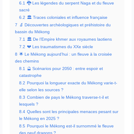
6.1
🐉 Les légendes du serpent Naga et du fleuve
sacré
6.2
🏛️ Traces coloniales et influence française
7
🔬 Découvertes archéologiques et préhistoire du
bassin du Mékong
7.1
🏛️ De l’Empire khmer aux royaumes laotiens
7.2
💔 Les traumatismes du XXe siècle
8
🌟 Le Mékong aujourd’hui : un fleuve à la croisée
des chemins
8.1
🔮 Scénarios pour 2050 : entre espoir et
catastrophe
8.2
Pourquoi la longueur exacte du Mékong varie-t-
elle selon les sources ?
8.3
Combien de pays le Mékong traverse-t-il et
lesquels ?
8.4
Quelles sont les principales menaces pesant sur
le Mékong en 2025 ?
8.5
Pourquoi le Mékong est-il surnommé le fleuve
des neuf dragons ?