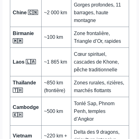
Gorges profondes, 11
Chine 🇨🇳
~2 000 km
barrages, haute
montagne
Birmanie
Zone frontalière,
~100 km
🇲🇲
Triangle d’Or, rapides
Cœur spirituel,
Laos 🇱🇦
~1 865 km
cascades de Khone,
pêche traditionnelle
Thaïlande
~850 km
Zones rurales, rizières,
🇹🇭
(frontière)
marchés flottants
Tonlé Sap, Phnom
Cambodge
~500 km
Penh, temples
🇰🇭
d’Angkor
Delta des 9 dragons,
Vietnam
~220 km +