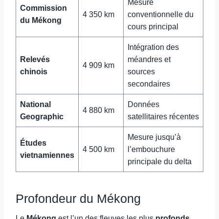
Mesure
Commission
4 350 km
conventionnelle du
du Mékong
cours principal
Intégration des
Relevés
méandres et
4 909 km
chinois
sources
secondaires
National
Données
4 880 km
Geographic
satellitaires récentes
Mesure jusqu’à
Études
4 500 km
l’embouchure
vietnamiennes
principale du delta
Profondeur du Mékong
Le
Mékong
est l’un des fleuves les plus
profonds