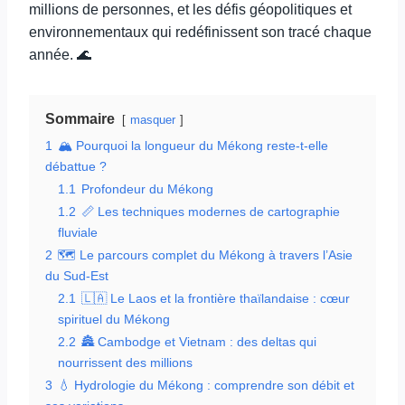
millions de personnes, et les défis géopolitiques et
environnementaux qui redéfinissent son tracé chaque
année. 🌊
Sommaire
masquer
1
🏔️ Pourquoi la longueur du Mékong reste-t-elle
débattue ?
1.1
Profondeur du Mékong
1.2
📏 Les techniques modernes de cartographie
fluviale
2
🗺️ Le parcours complet du Mékong à travers l’Asie
du Sud-Est
2.1
🇱🇦 Le Laos et la frontière thaïlandaise : cœur
spirituel du Mékong
2.2
🏯 Cambodge et Vietnam : des deltas qui
nourrissent des millions
3
💧 Hydrologie du Mékong : comprendre son débit et