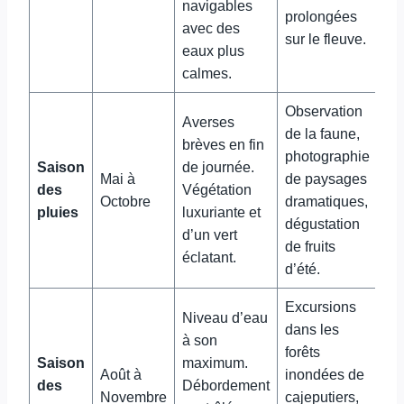
navigables
prolongées
avec des
sur le fleuve.
eaux plus
calmes.
Observation
Averses
de la faune,
brèves en fin
photographie
Saison
de journée.
Mai à
de paysages
des
Végétation
Octobre
dramatiques,
pluies
luxuriante et
dégustation
d’un vert
de fruits
éclatant.
d’été.
Excursions
Niveau d’eau
dans les
à son
forêts
Saison
maximum.
Août à
inondées de
des
Débordement
Novembre
cajeputiers,