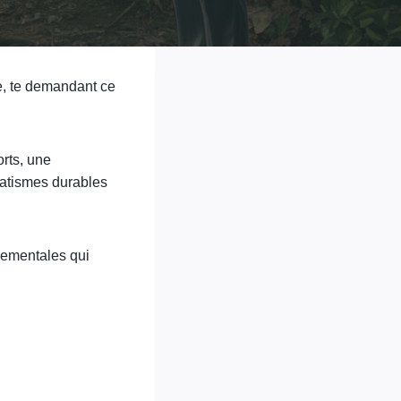
re, te demandant ce
rts, une
matismes durables
nementales qui