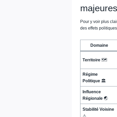
majeure
Pour y voir plus cla
des effets politiques
Domaine
Territoire
🗺️
Régime
Politique
🏛️
Influence
Régionale
🌏
Stabilité Voisine
⚠️