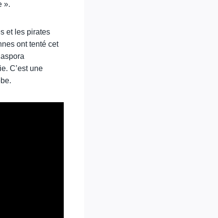
 ».
s et les pirates
nnes ont tenté cet
iaspora
ie. C’est une
obe.