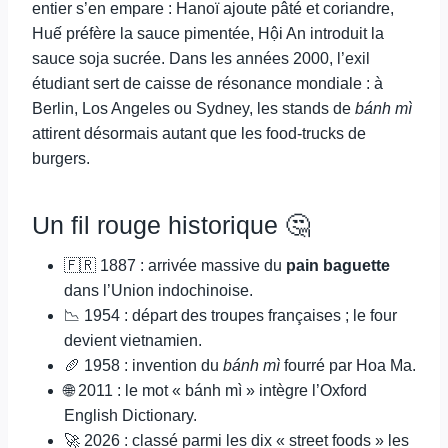
entier s’en empare : Hanoï ajoute pâté et coriandre,
Huế préfère la sauce pimentée, Hội An introduit la
sauce soja sucrée. Dans les années 2000, l’exil
étudiant sert de caisse de résonance mondiale : à
Berlin, Los Angeles ou Sydney, les stands de
bánh mì
attirent désormais autant que les food-trucks de
burgers.
Un fil rouge historique 🤔
🇫🇷 1887 : arrivée massive du
pain baguette
dans l’Union indochinoise.
📉 1954 : départ des troupes françaises ; le four
devient vietnamien.
🥖 1958 : invention du
bánh mì
fourré par Hoa Ma.
🌐 2011 : le mot « bánh mì » intègre l’Oxford
English Dictionary.
🚀 2026 : classé parmi les dix « street foods » les