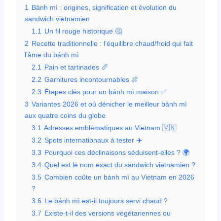
1
Bánh mì : origines, signification et évolution du
sandwich vietnamien
1.1
Un fil rouge historique 🤔
2
Recette traditionnelle : l’équilibre chaud/froid qui fait
l’âme du bánh mì
2.1
Pain et tartinades 🥖
2.2
Garnitures incontournables 🍖
2.3
Étapes clés pour un bánh mì maison ✅
3
Variantes 2026 et où dénicher le meilleur bánh mì
aux quatre coins du globe
3.1
Adresses emblématiques au Vietnam 🇻🇳
3.2
Spots internationaux à tester ✈️
3.3
Pourquoi ces déclinaisons séduisent-elles ? 🌍
3.4
Quel est le nom exact du sandwich vietnamien ?
3.5
Combien coûte un bánh mì au Vietnam en 2026
?
3.6
Le bánh mì est-il toujours servi chaud ?
3.7
Existe-t-il des versions végétariennes ou