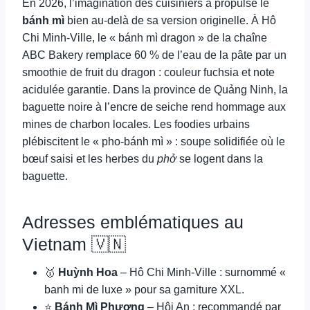
En 2026, l’imagination des cuisiniers a propulsé le
bánh mì
bien au-delà de sa version originelle. À Hô
Chi Minh-Ville, le « bánh mì dragon » de la chaîne
ABC Bakery remplace 60 % de l’eau de la pâte par un
smoothie de fruit du dragon : couleur fuchsia et note
acidulée garantie. Dans la province de Quảng Ninh, la
baguette noire à l’encre de seiche rend hommage aux
mines de charbon locales. Les foodies urbains
plébiscitent le « pho-bánh mì » : soupe solidifiée où le
bœuf saisi et les herbes du
phở
se logent dans la
baguette.
Adresses emblématiques au
Vietnam 🇻🇳
🥇
Huỳnh Hoa
– Hô Chi Minh-Ville : surnommé «
banh mi de luxe » pour sa garniture XXL.
⭐
Bánh Mì Phượng
– Hội An : recommandé par