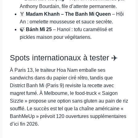
Anthony Bourdain, file d’attente permanente.
🏅
Madam Khanh – The Banh Mi Queen
– Hội
An : omelette mousseuse et sauce secrète.
🍃
Bánh Mì 25
– Hanoï : tofu caramélisé et
pickles maison pour végétariens.
Spots internationaux à tester ✈️
À Paris 13, le traiteur Hoa Nam emballe ses
sandwichs dans du papier ciré rétro, tandis que
District Banh Mi (Paris 9) revisite la recette avec
magret fumé. À Melbourne, le food-truck « Saigon
Sizzle » propose une option sans gluten au pain de riz
soufflé. Le succès est tel que la chaîne américaine «
BanhMeUp » prévoit 120 ouvertures supplémentaires
d’ici fin 2026.