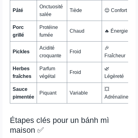
Onctuosité
Pâté
Tiède
😌 Confort
salée
Porc
Protéine
Chaud
🔥 Énergie
grillé
fumée
Acidité
🎉
Pickles
Froid
croquante
Fraîcheur
Herbes
Parfum
🌿
Froid
fraîches
végétal
Légèreté
Sauce
💥
Piquant
Variable
pimentée
Adrénaline
Étapes clés pour un bánh mì
maison ✅