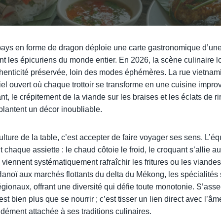
pays en forme de dragon déploie une carte gastronomique d’une
nt les épicuriens du monde entier. En 2026, la scène culinaire 
thenticité préservée, loin des modes éphémères. La rue vietnam
ciel ouvert où chaque trottoir se transforme en une cuisine impro
nt, le crépitement de la viande sur les braises et les éclats de ri
plantent un décor inoubliable.
ture de la table, c’est accepter de faire voyager ses sens. L’équi
it chaque assiette : le chaud côtoie le froid, le croquant s’allie au
viennent systématiquement rafraîchir les fritures ou les viande
Hanoï aux marchés flottants du delta du Mékong, les spécialités 
égionaux, offrant une diversité qui défie toute monotonie. S’asse
st bien plus que se nourrir ; c’est tisser un lien direct avec l’â
dément attachée à ses traditions culinaires.