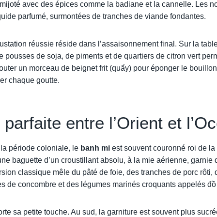
mijoté avec des épices comme la badiane et la cannelle. Les nou
quide parfumé, surmontées de tranches de viande fondantes.
station réussie réside dans l’assaisonnement final. Sur la tabl
e pousses de soja, de piments et de quartiers de citron vert pe
jouter un morceau de beignet frit (quẩy) pour éponger le bouillon
rer chaque goutte.
 parfaite entre l’Orient et l’O
 la période coloniale, le
banh mi
est souvent couronné roi de la 
ne baguette d’un croustillant absolu, à la mie aérienne, garni
rsion classique mêle du pâté de foie, des tranches de porc rôti, 
les de concombre et des légumes marinés croquants appelés đồ
te sa petite touche. Au sud, la garniture est souvent plus sucr