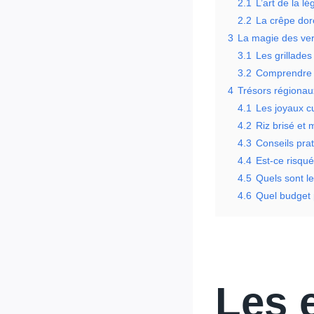
2.1
L’art de la l
2.2
La crêpe dor
3
La magie des ver
3.1
Les grillades
3.2
Comprendre le
4
Trésors régionau
4.1
Les joyaux c
4.2
Riz brisé et
4.3
Conseils pra
4.4
Est-ce risqu
4.5
Quels sont l
4.6
Quel budget p
Les 