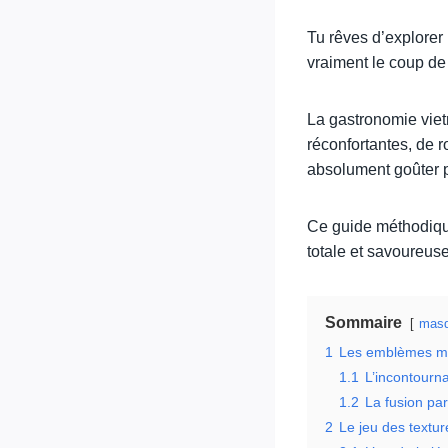
Tu rêves d’explorer
vraiment le coup de 
La gastronomie vie
réconfortantes, de r
absolument goûter p
Ce guide méthodique
totale et savoureuse
Sommaire
masq
1
Les emblèmes mo
1.1
L’incontourna
1.2
La fusion parf
2
Le jeu des texture