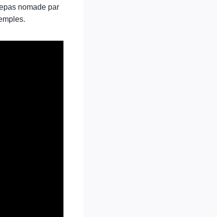
e repas nomade par
temples.