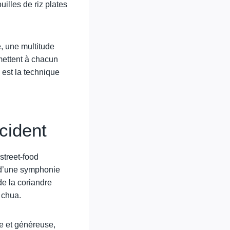
illes de riz plates
e, une multitude
rmettent à chacun
 est la technique
ccident
street-food
e d’une symphonie
de la coriandre
 chua.
ée et généreuse,