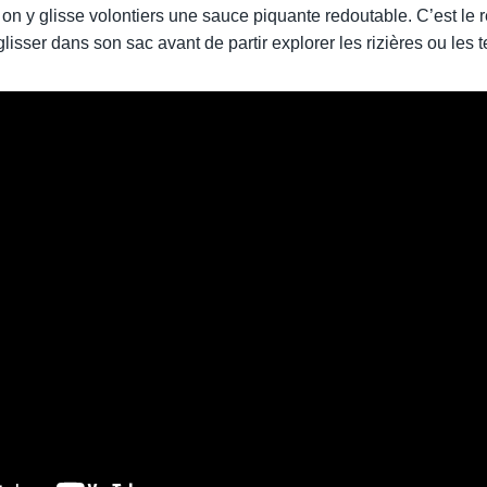
, on y glisse volontiers une sauce piquante redoutable. C’est l
glisser dans son sac avant de partir explorer les rizières ou les 