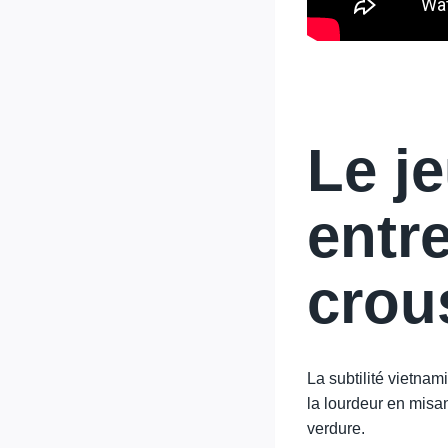
Le je
entre
crous
La subtilité vietnam
la lourdeur en misa
verdure.