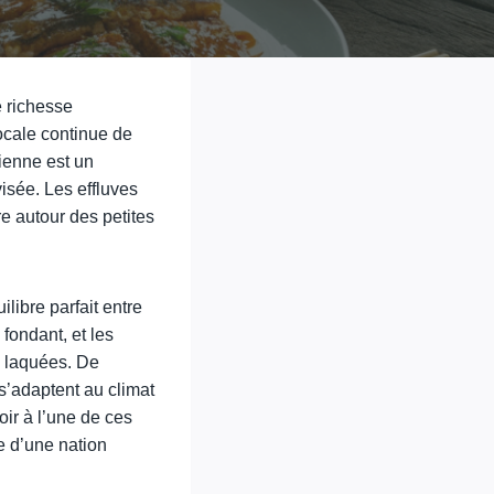
 richesse
locale continue de
ienne est un
visée. Les effluves
re autour des petites
libre parfait entre
 fondant, et les
s laquées. De
s’adaptent au climat
oir à l’une de ces
me d’une nation