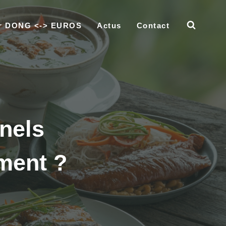
ur DONG <-> EUROS
Actus
Contact
nnels
ment ?