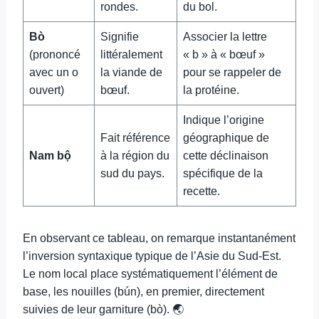
rondes.
du bol.
Bò
Signifie
Associer la lettre
(prononcé
littéralement
« b » à « bœuf »
avec un o
la viande de
pour se rappeler de
ouvert)
bœuf.
la protéine.
Indique l’origine
Fait référence
géographique de
Nam bộ
à la région du
cette déclinaison
sud du pays.
spécifique de la
recette.
En observant ce tableau, on remarque instantanément
l’inversion syntaxique typique de l’Asie du Sud-Est.
Le nom local place systématiquement l’élément de
base, les nouilles (bún), en premier, directement
suivies de leur garniture (bò). 🌏