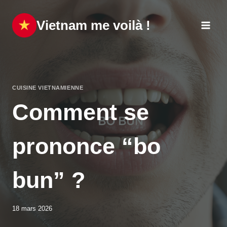
Aller
au
Vietnam me voilà !
contenu
CUISINE VIETNAMIENNE
Comment se
prononce “bo
bun” ?
18 mars 2026