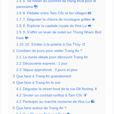
1.5
5. Se hisser au sommet de Hang Mua pour le
panorama 🐉
1.6
6. Pédaler entre Tam Cốc et les villages 📸
1.7
7. Déguster la chèvre de montagne grillée 🐐
1.8
8. Explorer la capitale royale de Hoa Lư 👑
1.9
9. S’offrir un lever de soleil sur Thung Nham Bird
Park 🐦
1.10
10. S’initier à la poterie à Gia Thủy 🎨
2
Combien de jours pour visiter Trang An ?
2.1
La durée idéale pour découvrir Trang An
2.2
Découverte express : 1 jour
2.3
Séjour approfondi : 3 jours et plus
3
Que faire à Trang An gratuitement
4
Que faire à Trang An le soir
4.1
Déguster la street-food de la rue Dê Nướng 🍢
4.2
Siroter un cocktail rooftop à Tam Cốc 🍹
4.3
Participer au marché nocturne de Hoa Lư 🛍️
5
Que faire autour de Trang An ?