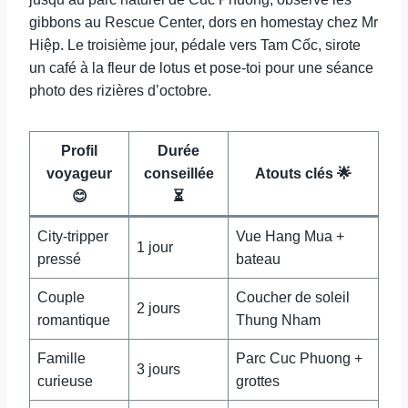
gibbons au Rescue Center, dors en homestay chez Mr
Hiệp. Le troisième jour, pédale vers Tam Cốc, sirote
un café à la fleur de lotus et pose-toi pour une séance
photo des rizières d’octobre.
Profil
Durée
voyageur
conseillée
Atouts clés 🌟
😊
⏳
City-tripper
Vue Hang Mua +
1 jour
pressé
bateau
Couple
Coucher de soleil
2 jours
romantique
Thung Nham
Famille
Parc Cuc Phuong +
3 jours
curieuse
grottes