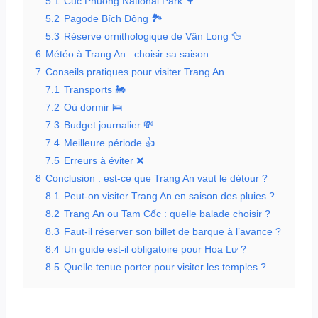
5.1
Cuc Phuong National Park 🌳
5.2
Pagode Bích Động 🏞️
5.3
Réserve ornithologique de Vân Long 🦆
6
Météo à Trang An : choisir sa saison
7
Conseils pratiques pour visiter Trang An
7.1
Transports 🚂
7.2
Où dormir 🛌
7.3
Budget journalier 💸
7.4
Meilleure période 👍
7.5
Erreurs à éviter ❌
8
Conclusion : est-ce que Trang An vaut le détour ?
8.1
Peut-on visiter Trang An en saison des pluies ?
8.2
Trang An ou Tam Cốc : quelle balade choisir ?
8.3
Faut-il réserver son billet de barque à l’avance ?
8.4
Un guide est-il obligatoire pour Hoa Lư ?
8.5
Quelle tenue porter pour visiter les temples ?