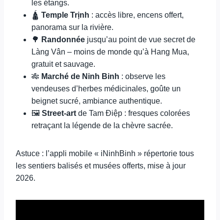
les étangs.
🛕
Temple Trịnh
: accès libre, encens offert,
panorama sur la rivière.
🌳
Randonnée
jusqu’au point de vue secret de
Làng Vân – moins de monde qu’à Hang Mua,
gratuit et sauvage.
🎋
Marché de Ninh Binh
: observe les
vendeuses d’herbes médicinales, goûte un
beignet sucré, ambiance authentique.
🖼️
Street-art
de Tam Điệp : fresques colorées
retraçant la légende de la chèvre sacrée.
Astuce : l’appli mobile « iNinhBinh » répertorie tous
les sentiers balisés et musées offerts, mise à jour
2026.