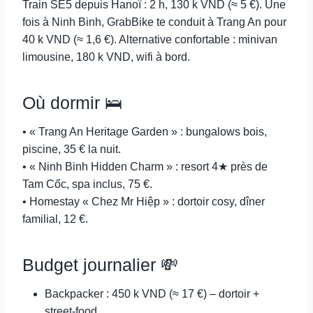
Train SE5 depuis Hanoï : 2 h, 130 k VND (≈ 5 €). Une
fois à Ninh Binh, GrabBike te conduit à Trang An pour
40 k VND (≈ 1,6 €). Alternative confortable : minivan
limousine, 180 k VND, wifi à bord.
Où dormir 🛌
• « Trang An Heritage Garden » : bungalows bois,
piscine, 35 € la nuit.
• « Ninh Binh Hidden Charm » : resort 4★ près de
Tam Cốc, spa inclus, 75 €.
• Homestay « Chez Mr Hiệp » : dortoir cosy, dîner
familial, 12 €.
Budget journalier 💸
Backpacker : 450 k VND (≈ 17 €) – dortoir +
street-food.