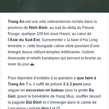
Trang An
est une ville vietnamienne nichée dans la
province de
Ninh Binh
, au sud du delta du Fleuve
Rouge, quelque 100 km sous Hanoï, au cœur de
l’Asie du Sud-Est
. Surnommée « la baie d’Ha Long
terrestre », cette bourgade calme vibre pourtant d’une
énergie douce mêlant temples millénaires, rizières
émeraude et reliefs karstiques qui percent la brume au
lever du jour 🌄.
Pour répondre d’emblée à la question
« que faire à
Trang An ? »
, il suffit de prévoir
2 à 3 jours
pour
voguer en
excursion en bateau
sous la grotte
Ba
Giot
, gravir le belvédère de Hang Mua, souffler devant
la pagode
Bái Đính
et s’immerger dans le calme de
l’ancienne capitale
Hoa Lư
😍.