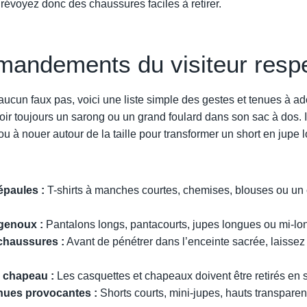
Prévoyez donc des chaussures faciles à retirer.
andements du visiteur resp
ucun faux pas, voici une liste simple des gestes et tenues à ado
oir toujours un sarong ou un grand foulard dans son sac à dos. Il
ou à nouer autour de la taille pour transformer un short en jupe 
épaules :
T-shirts à manches courtes, chemises, blouses ou un 
 genoux :
Pantalons longs, pantacourts, jupes longues ou mi-lo
 chaussures :
Avant de pénétrer dans l’enceinte sacrée, laisse
 chapeau :
Les casquettes et chapeaux doivent être retirés en 
enues provocantes :
Shorts courts, mini-jupes, hauts transpare