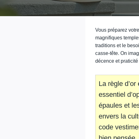
Vous préparez votre 
magnifiques temples
traditions et le bes
casse-tête. On imag
décence et praticité 
La règle d’or 
essentiel d’o
épaules et le
envers la cult
code vestimen
bien pensée, 