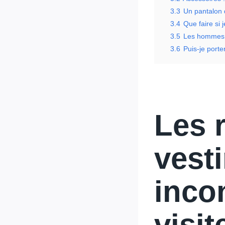
3.3
Un pantalon d
3.4
Que faire si 
3.5
Les hommes s
3.6
Puis-je porte
Les 
vest
inco
visit