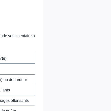
code vestimentaire à
’ts)
ti) ou débardeur
ulants
mages offensants
 de prière