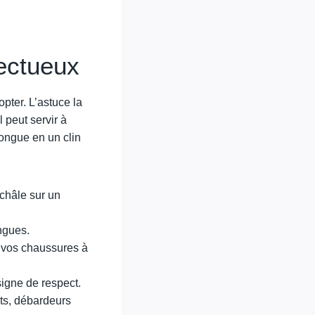
ectueux
pter. L’astuce la
 peut servir à
longue en un clin
châle sur un
ngues.
z vos chaussures à
signe de respect.
nts, débardeurs