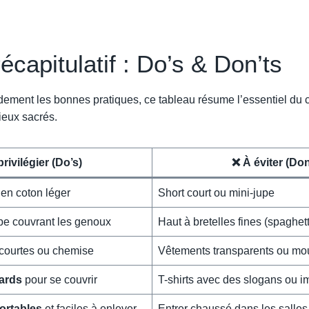
écapitulatif : Do’s & Don’ts
idement les bonnes pratiques, ce tableau résume l’essentiel du 
ieux sacrés.
rivilégier (Do’s)
❌ À éviter (Don
 en coton léger
Short court ou mini-jupe
be couvrant les genoux
Haut à bretelles fines (spaghet
 courtes ou chemise
Vêtements transparents ou mo
ards
pour se couvrir
T-shirts avec des slogans ou i
ortables
et faciles à enlever
Entrer chaussé dans les salles