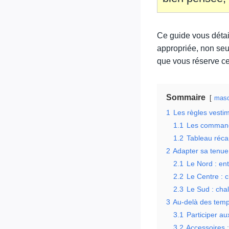
Ce guide vous détai
appropriée, non seul
que vous réserve ce
Sommaire
masq
1
Les règles vestim
1.1
Les command
1.2
Tableau récap
2
Adapter sa tenue
2.1
Le Nord : ent
2.2
Le Centre : c
2.3
Le Sud : chal
3
Au-delà des templ
3.1
Participer au
3.2
Accessoires :