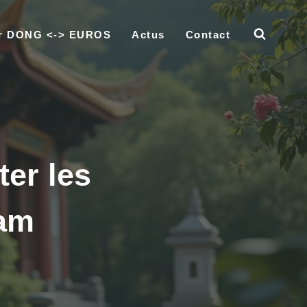
ur DONG <-> EUROS
Actus
Contact
ter les
nam