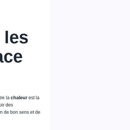
 les
ace
tre la
chaleur
est la
oir des
on de bon sens et de