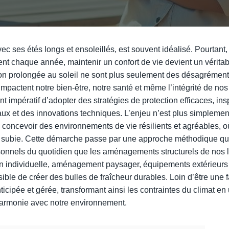
ec ses étés longs et ensoleillés, est souvent idéalisé. Pourtant
nt chaque année, maintenir un confort de vie devient un véritabl
tion prolongée au soleil ne sont plus seulement des désagrémen
impactent notre bien-être, notre santé et même l’intégrité de nos
ient impératif d’adopter des stratégies de protection efficaces, ins
aux et des innovations techniques. L’enjeu n’est plus simplement
 concevoir des environnements de vie résilients et agréables, où
e subie. Cette démarche passe par une approche méthodique qu
sonnels du quotidien que les aménagements structurels de nos
n individuelle, aménagement paysager, équipements extérieurs 
ssible de créer des bulles de fraîcheur durables. Loin d’être une f
nticipée et gérée, transformant ainsi les contraintes du climat e
harmonie avec notre environnement.