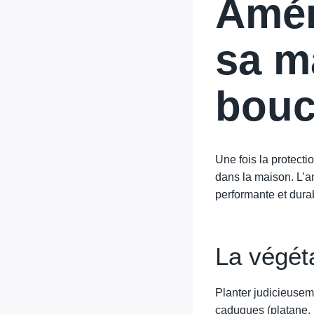
Amén
sa m
bouc
Une fois la protect
dans la maison. L’
performante et dura
La végéta
Planter judicieuseme
caduques (platane, m