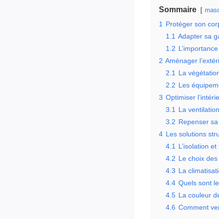
Sommaire
masq
1
Protéger son corp
1.1
Adapter sa g
1.2
L’importance 
2
Aménager l’extér
2.1
La végétation
2.2
Les équipeme
3
Optimiser l’intér
3.1
La ventilatio
3.2
Repenser sa 
4
Les solutions str
4.1
L’isolation et
4.2
Le choix des 
4.3
La climatisati
4.4
Quels sont le
4.5
La couleur de
4.6
Comment venti