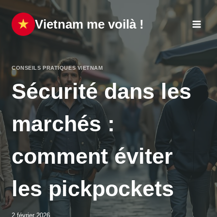
Aller
au
Vietnam me voilà !
contenu
CONSEILS PRATIQUES VIETNAM
Sécurité dans les
marchés :
comment éviter
les pickpockets
2 février 2026