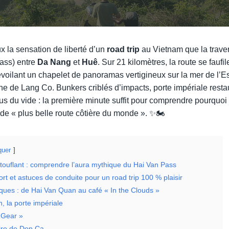
x la sensation de liberté d’un
road trip
au Vietnam que la trav
ass) entre
Da Nang
et
Huê
. Sur 21 kilomètres, la route se faufi
évoilant un chapelet de panoramas vertigineux sur la mer de l’Est
une de Lang Co. Bunkers criblés d’impacts, porte impériale resta
 du vide : la première minute suffit pour comprendre pourquoi
 de « plus belle route côtière du monde ». ✨🏍️
uer
uflant : comprendre l’aura mythique du Hai Van Pass
t et astuces de conduite pour un road trip 100 % plaisir
ques : de Hai Van Quan au café « In the Clouds »
, la porte impériale
 Gear »
aire de Don Ca