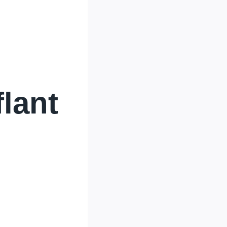
lant
n