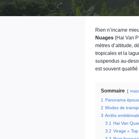
Rien n’incarne mieu
Nuages
(Hai Van P
mètres d’altitude, d
tropicales et la lag
suspendus au-dessus
est souvent qualifié
Sommaire
masq
1
Panorama épousto
2
Modes de transpor
3
Arrêts emblémati
3.1
Hai Van Quan
3.2
Virage « Top
3.3
Pont ferrovi