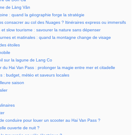
ôme de Làng Vân
moine : quand la géographie forge la stratégie
 consacrer au col des Nuages ? Itinéraires express ou immersifs
es et slow tourisme : savourer la nature sans dépenser
urnes et matinales : quand la montagne change de visage
des étoiles
mobile
eil sur la lagune de Lang Co
 du Hai Van Pass : prolonger la magie entre mer et citadelle
s : budget, météo et saveurs locales
lleure saison
lier
ulinaires
ter
de conduire pour louer un scooter au Hai Van Pass ?
elle ouverte de nuit ?