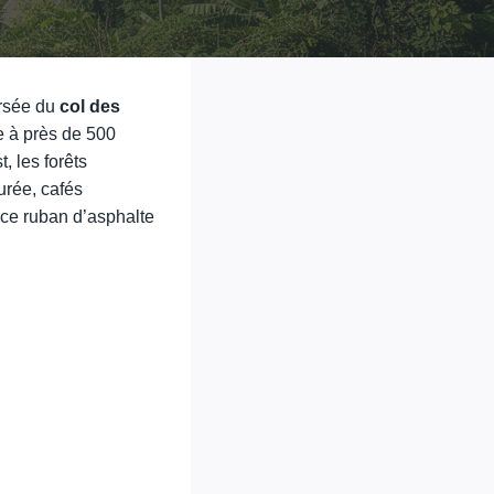
ersée du
col des
le à près de 500
, les forêts
urée, cafés
 ce ruban d’asphalte