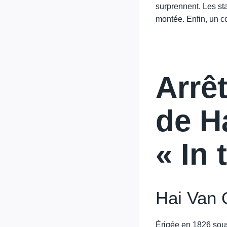
surprennent. Les sta
montée. Enfin, un co
Arrê
de H
« In
Hai Van Q
Érigée en 1826 sous