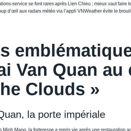
tions-service se font rares après Lien Chieu ; mieux vaut faire le
up d’œil aux radars météo via l’appli VNWeather évite le brouill
ts emblématique
ai Van Quan au 
 the Clouds »
uan, la porte impériale
 Minh Mang, la forteresse a repris vie après une restauration 