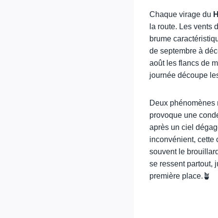
Chaque virage du
H
la route. Les vents 
brume caractéristiq
de septembre à déce
août les flancs de m
journée découpe les
Deux phénomènes nat
provoque une conden
après un ciel déga
inconvénient, cette
souvent le brouilla
se ressent partout, 
première place.🪴