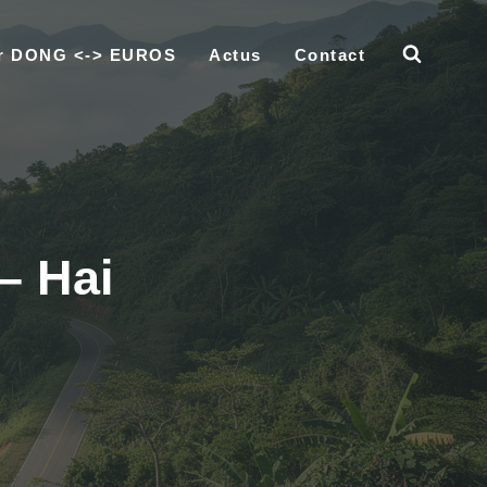
ur DONG <-> EUROS
Actus
Contact
– Hai