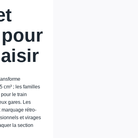
et
 pour
aisir
transforme
 cm³ ; les familles
pour le train
deux gares. Les
et marquage rétro-
sionnels et virages
taquer la section