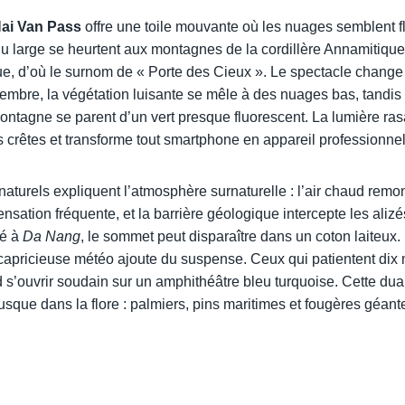
ai Van Pass
offre une toile mouvante où les nuages semblent fl
du large se heurtent aux montagnes de la cordillère Annamitique 
ue, d’où le surnom de « Porte des Cieux ». Le spectacle change
mbre, la végétation luisante se mêle à des nuages bas, tandis 
ontagne se parent d’un vert presque fluorescent. La lumière ras
 crêtes et transforme tout smartphone en appareil professionnel
urels expliquent l’atmosphère surnaturelle : l’air chaud remon
sation fréquente, et la barrière géologique intercepte les aliz
gé à
Da Nang
, le sommet peut disparaître dans un coton laiteux. 
 capricieuse météo ajoute du suspense. Ceux qui patientent dix 
rd s’ouvrir soudain sur un amphithéâtre bleu turquoise. Cette du
jusque dans la flore : palmiers, pins maritimes et fougères géante