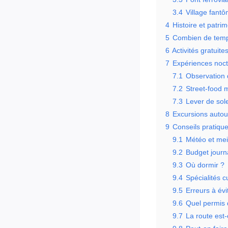
3.4
Village fant
4
Histoire et patri
5
Combien de temps
6
Activités gratuit
7
Expériences noct
7.1
Observation 
7.2
Street-food 
7.3
Lever de sol
8
Excursions autour
9
Conseils pratique
9.1
Météo et mei
9.2
Budget journa
9.3
Où dormir ?
9.4
Spécialités c
9.5
Erreurs à évi
9.6
Quel permis 
9.7
La route est-