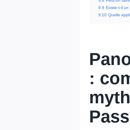
9.8
Peut-on faire
9.9
Existe-t-il un
9.10
Quelle app
Pano
: co
myth
Pass