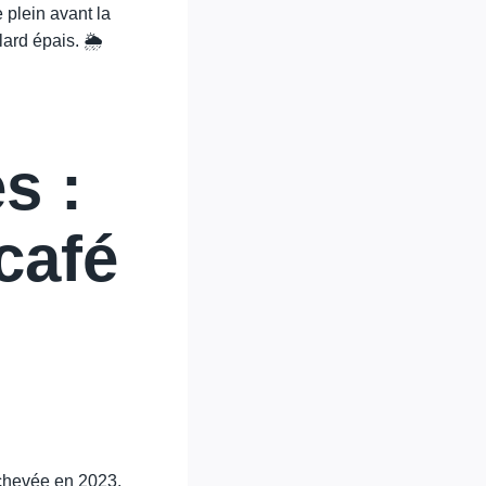
 plein avant la
ard épais. 🌦️
s :
café
achevée en 2023.