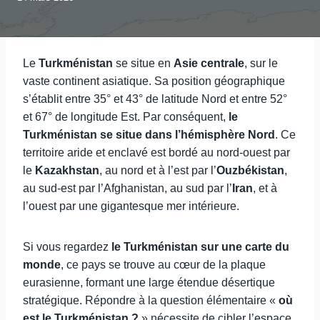
Le
Turkménistan
se situe en
Asie centrale
, sur le
vaste continent asiatique. Sa position géographique
s’établit entre 35° et 43° de latitude Nord et entre 52°
et 67° de longitude Est. Par conséquent,
le
Turkménistan se situe dans l’hémisphère Nord
. Ce
territoire aride et enclavé est bordé au nord-ouest par
le
Kazakhstan
, au nord et à l’est par l’
Ouzbékistan
,
au sud-est par l’Afghanistan, au sud par l’
Iran
, et à
l’ouest par une gigantesque mer intérieure.
Si vous regardez
le Turkménistan sur une carte du
monde
, ce pays se trouve au cœur de la plaque
eurasienne, formant une large étendue désertique
stratégique. Répondre à la question élémentaire «
où
est le Turkménistan ?
» nécessite de cibler l’espace