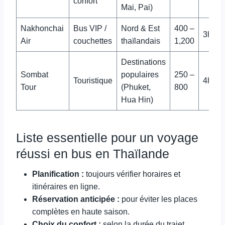
confort
Mai, Pai)
Nakhonchai
Bus VIP /
Nord & Est
400 –
3h à 
Air
couchettes
thaïlandais
1,200
Destinations
Sombat
populaires
250 –
Touristique
4h à 
Tour
(Phuket,
800
Hua Hin)
Liste essentielle pour un voyage
réussi en bus en Thaïlande
Planification :
toujours vérifier horaires et
itinéraires en ligne.
Réservation anticipée :
pour éviter les places
complètes en haute saison.
Choix du confort :
selon la durée du trajet,