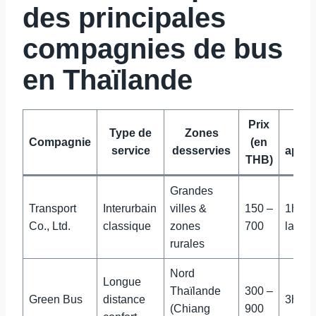
des principales
compagnies de bus
en Thaïlande
Prix
Type de
Zones
D
Compagnie
(en
service
desservies
appro
THB)
Grandes
Transport
Interurbain
villes &
150 –
1h à 
Co., Ltd.
classique
zones
700
la dis
rurales
Nord
Longue
Thaïlande
300 –
Green Bus
distance
3h à 
(Chiang
900