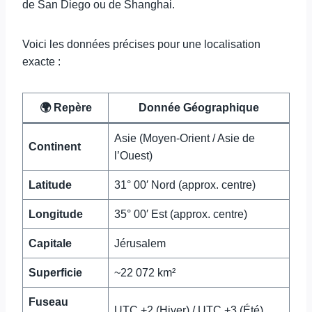
de San Diego ou de Shanghai.
Voici les données précises pour une localisation
exacte :
🌍 Repère
Donnée Géographique
Asie (Moyen-Orient / Asie de
Continent
l’Ouest)
Latitude
31° 00′ Nord (approx. centre)
Longitude
35° 00′ Est (approx. centre)
Capitale
Jérusalem
Superficie
~22 072 km²
Fuseau
UTC +2 (Hiver) / UTC +3 (Été)