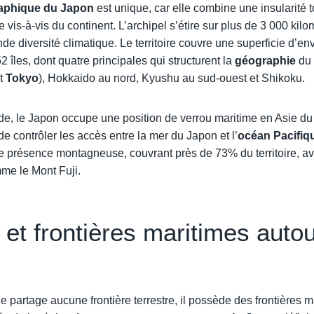
raphique du Japon
est unique, car elle combine une insularité 
e vis-à-vis du continent. L’archipel s’étire sur plus de 3 000 kil
nde diversité climatique. Le territoire couvre une superficie d’e
îles, dont quatre principales qui structurent la
géographie
du 
nt
Tokyo
), Hokkaido au nord, Kyushu au sud-ouest et Shikoku.
de, le Japon occupe une position de verrou maritime en Asie du
de contrôler les accès entre la mer du Japon et l’
océan Pacifiq
e présence montagneuse, couvrant près de 73% du territoire, 
e le Mont Fuji.
et frontières maritimes auto
 partage aucune frontière terrestre, il possède des frontières 