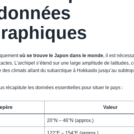
données
raphiques
ifiquement
où se trouve le Japon dans le monde
, il est nécess
ctes. L’archipel s’étend sur une large amplitude de latitudes, c
e des climats allant du subarctique à Hokkaido jusqu’au subtro
s récapitule les données essentielles pour situer le pays :
epère
Valeur
20°N – 46°N (approx.)
122°E – 154°E (approx.)