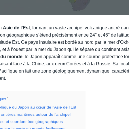
en
Asie de l’Est
, formant un vaste archipel volcanique ancré dans
tion géographique s’étend précisément entre 24° et 46° de latitu
itude Est. Ce pays insulaire est bordé au nord par la mer d’Okhot
, et à l’ouest par la mer du Japon qui le sépare du continent asi
e du monde
, le Japon apparaît comme une courbe protectrice lo
 faisant face à la Chine, aux deux Corées et à la Russie. Sa local
Pacifique en fait une zone géologiquement dynamique, caractéri
nt.
uer
phique du Japon au cœur de l’Asie de l’Est
rontières maritimes autour de l’archipel
cise et coordonnées géographiques
pon sur la carte du monde facilement