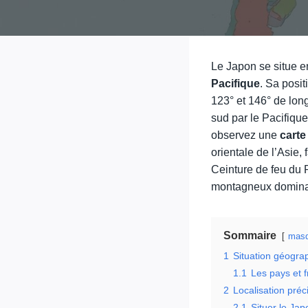
Le Japon se situe 
Pacifique
. Sa posi
123° et 146° de long
sud par le Pacifique
observez une
cart
orientale de l’Asie,
Ceinture de feu du 
montagneux domina
Sommaire
masq
1
Situation géogra
1.1
Les pays et f
2
Localisation pré
2.1
Situer le Ja