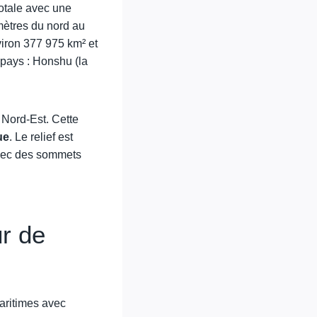
totale avec une
omètres du nord au
nviron 377 975 km² et
pays : Honshu (la
 Nord-Est. Cette
ue
. Le relief est
avec des sommets
ur de
maritimes avec