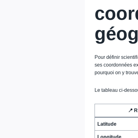
coor
géog
Pour définir scient
ses coordonnées exa
pourquoi on y trouv
Le tableau ci-dessou
📍 R
Latitude
Longitude