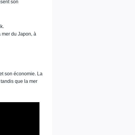
ssent son
k.
a mer du Japon, à
 et son économie. La
 tandis que la mer