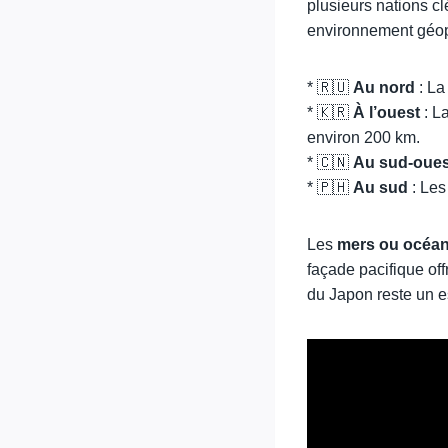
plusieurs nations cl
environnement géop
* 🇷🇺
Au nord
: La
* 🇰🇷
À l’ouest
: L
environ 200 km.
* 🇨🇳
Au sud-oues
* 🇵🇭
Au sud
: Les
Les
mers ou océan
façade pacifique of
du Japon reste un 