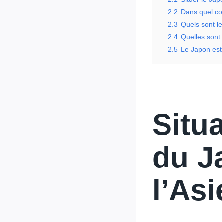
2.2
Dans quel co
2.3
Quels sont l
2.4
Quelles sont
2.5
Le Japon est-
Situ
du J
l’Asi