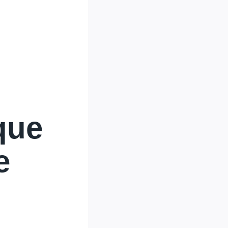
que
e