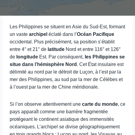
Les Philippines se situent en Asie du Sud-Est, formant
un vaste
archipel
éclaté dans l’
Océan Pacifique
occidental. Plus précisément, sa position s’établit
entre 4° et 21° de
latitude
Nord et entre 116° et 126°
de
longitude
Est. Par conséquent,
les Philippines se
situe dans l’hémisphère Nord
. Cet État insulaire est
délimité au nord par le détroit de Luçon, à l’est par la
mer des Philippines, au sud par la mer de Célèbes et
à l’ouest par la mer de Chine méridionale.
Si l’on observe attentivement une
carte du monde
, ce
pays apparaît comme une barrière fragmentée
protégeant le continent asiatique des immensités
océaniques. L’archipel se divise géographiquement
en trois grands blocs : Luçon au nord, les Visayas au