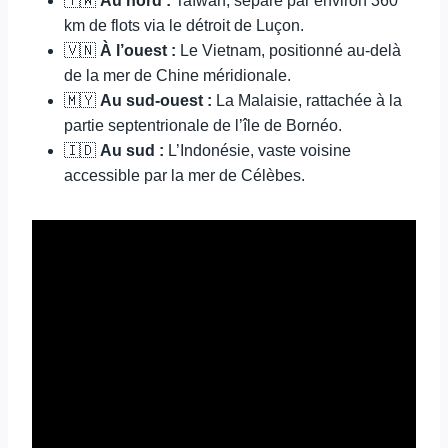
🇹🇼
Au nord :
Taïwan, séparé par environ 360
km de flots via le détroit de Luçon.
🇻🇳
À l’ouest :
Le Vietnam, positionné au-delà
de la mer de Chine méridionale.
🇲🇾
Au sud-ouest :
La Malaisie, rattachée à la
partie septentrionale de l’île de Bornéo.
🇮🇩
Au sud :
L’Indonésie, vaste voisine
accessible par la mer de Célèbes.