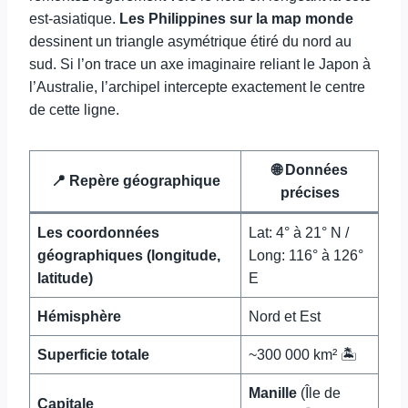
est-asiatique.
Les Philippines sur la map monde
dessinent un triangle asymétrique étiré du nord au
sud. Si l’on trace un axe imaginaire reliant le Japon à
l’Australie, l’archipel intercepte exactement le centre
de cette ligne.
🌐 Données
📍 Repère géographique
précises
Les coordonnées
Lat: 4° à 21° N /
géographiques (longitude,
Long: 116° à 126°
latitude)
E
Hémisphère
Nord et Est
Superficie totale
~300 000 km² 🏝️
Manille
(Île de
Capitale