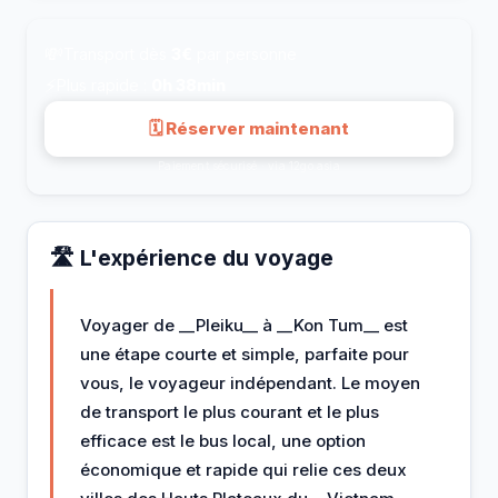
💸
Transport dès
3€
par personne
⚡
Plus rapide :
0h 38min
🗓 Réserver maintenant
Paiement sécurisé · via 12go.asia
🛣️ L'expérience du voyage
Voyager de __Pleiku__ à __Kon Tum__ est
une étape courte et simple, parfaite pour
vous, le voyageur indépendant. Le moyen
de transport le plus courant et le plus
efficace est le bus local, une option
économique et rapide qui relie ces deux