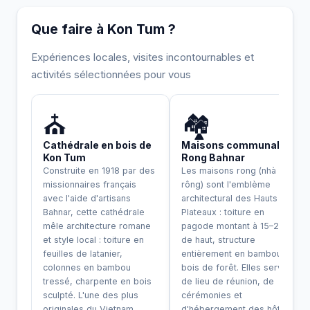
Que faire à Kon Tum ?
Expériences locales, visites incontournables et
activités sélectionnées pour vous
INCONTOURNABLE
UNIQUE
⛪
🏘️
Cathédrale en bois de
Maisons communales
Kon Tum
Rong Bahnar
Construite en 1918 par des
Les maisons rong (nhà
missionnaires français
rông) sont l'emblème
avec l'aide d'artisans
architectural des Hauts
Bahnar, cette cathédrale
Plateaux : toiture en
mêle architecture romane
pagode montant à 15–20 m
et style local : toiture en
de haut, structure
feuilles de latanier,
entièrement en bambou et
colonnes en bambou
bois de forêt. Elles servent
tressé, charpente en bois
de lieu de réunion, de
sculpté. L'une des plus
cérémonies et
originales du Vietnam.
d'hébergement des hôtes.