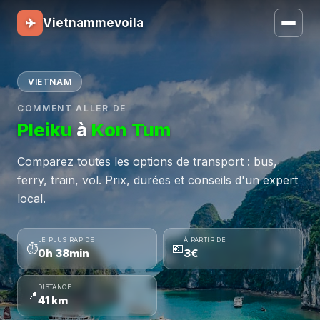
✈
Vietnammevoila
VIETNAM
COMMENT ALLER DE
Pleiku
à
Kon Tum
Comparez toutes les options de transport : bus,
ferry, train, vol. Prix, durées et conseils d'un expert
local.
LE PLUS RAPIDE
À PARTIR DE
⏱
💶
0h 38min
3€
DISTANCE
📍
41 km