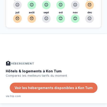
😐
😊
😊
😊
😐
😞
juil
août
sept
oct
nov
déc
😞
😞
😐
😊
😊
😐
À Kon Tum — Planifiez votre séjour
📍
Hébergement, activités et bons plans sélectionnés pour vous
🏨
HÉBERGEMENT
Hôtels & logements à Kon Tum
Comparez les meilleurs tarifs du moment
Voir les hébergements disponibles à Kon Tum
via trip.com