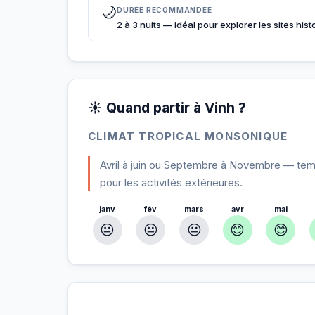
🌙
DURÉE RECOMMANDÉE
2 à 3 nuits — idéal pour explorer les sites his
☀️ Quand partir à Vinh ?
CLIMAT TROPICAL MONSONIQUE
Avril à juin ou Septembre à Novembre — temp
pour les activités extérieures.
janv
fév
mars
avr
mai
😐
😐
😐
😊
😊
À Vinh — Planifiez votre séjour