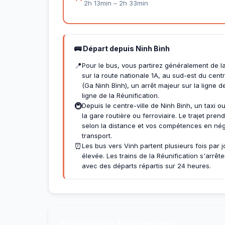
2h 13min – 2h 33min
🚌 Départ depuis Ninh Bình
📍
Pour le bus, vous partirez généralement de la
sur la route nationale 1A, au sud-est du centre
(Ga Ninh Bình), un arrêt majeur sur la lign
ligne de la Réunification.
🚇
Depuis le centre-ville de Ninh Binh, un taxi o
la gare routière ou ferroviaire. Le trajet pr
selon la distance et vos compétences en nég
transport.
⏰
Les bus vers Vinh partent plusieurs fois par 
élevée. Les trains de la Réunification s'arrêt
avec des départs répartis sur 24 heures.
💸
Transport dès
5€
par personne