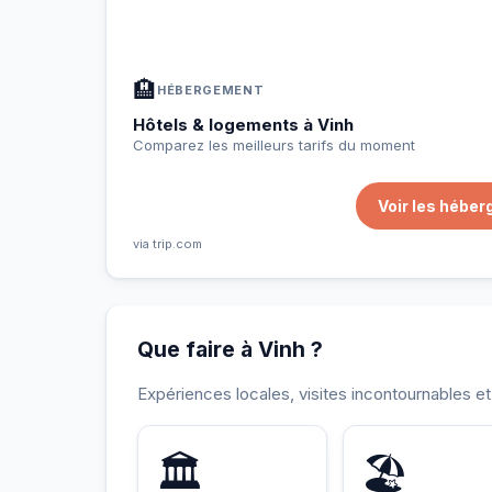
📍
Hébergement, activités et bons plans sélectio
🏨
HÉBERGEMENT
Hôtels & logements à Vinh
Comparez les meilleurs tarifs du moment
Voir les héber
via trip.com
Que faire à Vinh ?
Expériences locales, visites incontournables e
HISTORIQUE
INCONTOURNAB
🏛️
🏖️