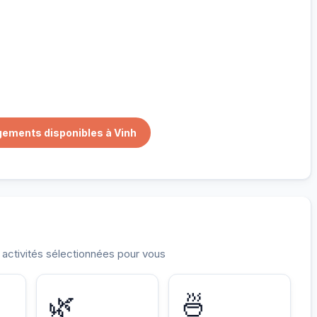
nnés pour vous
gements disponibles à Vinh
t activités sélectionnées pour vous
LE
🌿
🍜