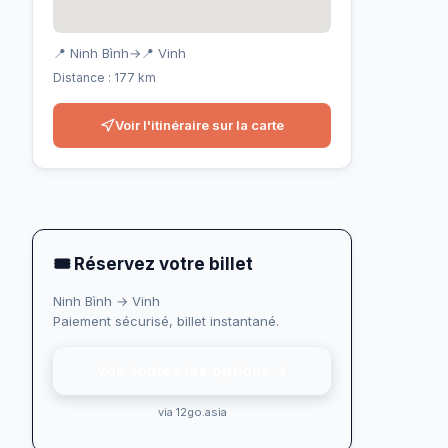
📍 Ninh Bình
→
📍 Vinh
Distance : 177 km
Voir l'itinéraire sur la carte
🎟 Réservez votre billet
Ninh Bình → Vinh
Paiement sécurisé, billet instantané.
Voir toutes les options →
via 12go.asia