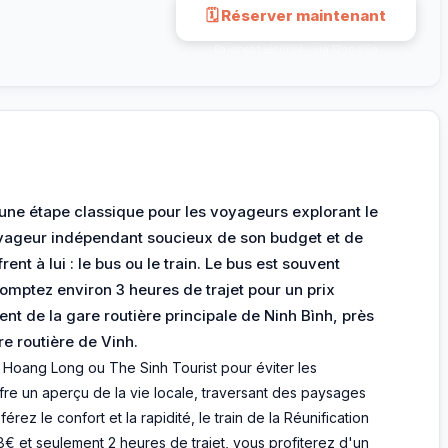
🗓 Réserver maintenant
Paiement sécurisé · via 12go.asia
 une étape classique pour les voyageurs explorant le
oyageur indépendant soucieux de son budget et de
ent à lui : le bus ou le train. Le bus est souvent
Comptez environ 3 heures de trajet pour un prix
nt de la gare routière principale de Ninh Bình, près
re routière de Vinh.
ang Long ou The Sinh Tourist pour éviter les
ffre un aperçu de la vie locale, traversant des paysages
érez le confort et la rapidité, le train de la Réunification
 8€ et seulement 2 heures de trajet, vous profiterez d'un