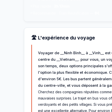
⚡
Plus rapide :
2h 13min
⭐
Recommandé : Train Réunification —
8€
🛣️ L'expérience du voyage
Voyager de __Ninh Bình__ à __Vinh__ est
centre du __Vietnam__. pour vous, un v
son temps, deux options principales s'offr
l'option la plus flexible et économique. 
d'environ 5€. Les bus partent généraleme
du centre-ville, et vous déposent à la ga
Cherchez des compagnies réputées comme Ho
mauvaises surprises. Le trajet en bus vous o
verdoyants et des petits villages. Si vous préf
est une excellente alternative. Pour environ