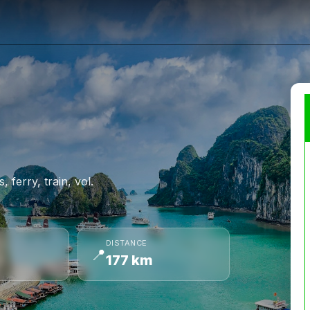
 ferry, train, vol.
DISTANCE
📍
177 km