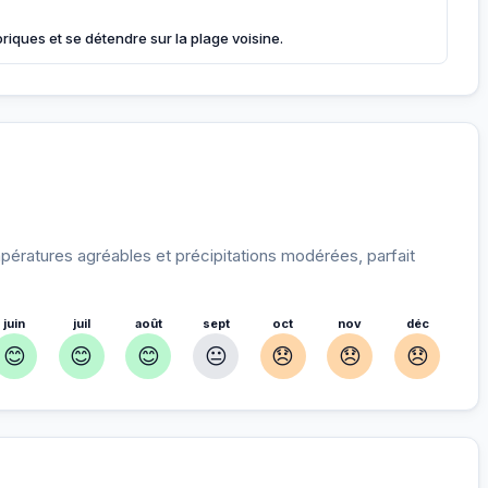
toriques et se détendre sur la plage voisine.
ératures agréables et précipitations modérées, parfait
juin
juil
août
sept
oct
nov
déc
😊
😊
😊
😐
😞
😞
😞