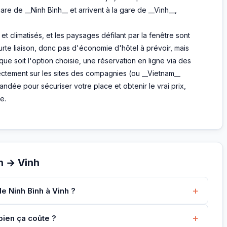
are de __Ninh Bình__ et arrivent à la gare de __Vinh__,
 climatisés, et les paysages défilant par la fenêtre sont
urte liaison, donc pas d'économie d'hôtel à prévoir, mais
ue soit l'option choisie, une réservation en ligne via des
ectement sur les sites des compagnies (ou __Vietnam__
ndée pour sécuriser votre place et obtenir le vrai prix,
e.
h → Vinh
+
e Ninh Bình à Vinh ?
+
bien ça coûte ?