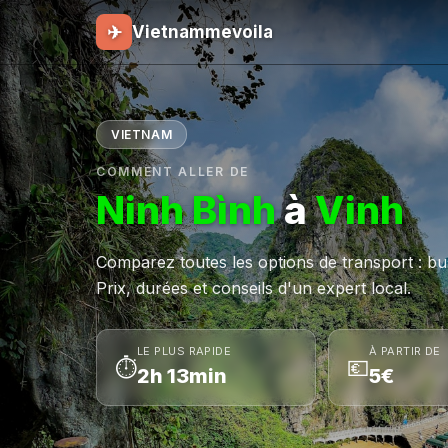
✈
Vietnammevoila
VIETNAM
COMMENT ALLER DE
Ninh Bình
à
Vinh
Comparez toutes les options de transport : bus,
Prix, durées et conseils d'un expert local.
LE PLUS RAPIDE
À PARTIR DE
⏱
💶
2h 13min
5€