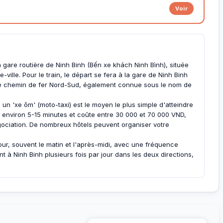
Voir
 gare routière de Ninh Binh (Bến xe khách Ninh Bình), située
-ville. Pour le train, le départ se fera à la gare de Ninh Binh
e de chemin de fer Nord-Sud, également connue sous le nom de
u un 'xe ôm' (moto-taxi) est le moyen le plus simple d'atteindre
end environ 5-15 minutes et coûte entre 30 000 et 70 000 VND,
ociation. De nombreux hôtels peuvent organiser votre
jour, souvent le matin et l'après-midi, avec une fréquence
ent à Ninh Binh plusieurs fois par jour dans les deux directions,