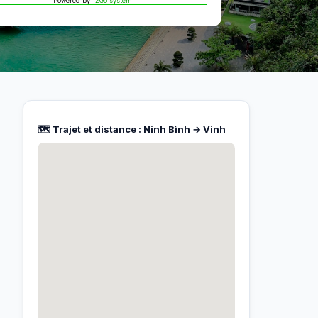
Powered by
12Go system
🗺️ Trajet et distance : Ninh Bình → Vinh