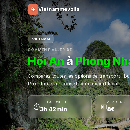
✈
Vietnammevoila
VIETNAM
COMMENT ALLER DE
Hội An
à
Phong Nh
Comparez toutes les options de transport : bus,
Prix, durées et conseils d'un expert local.
LE PLUS RAPIDE
À PARTIR DE
⏱
💶
3h 42min
8€