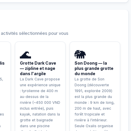
t activités sélectionnées pour vous
LE
AVENTURE
UNIQUE
🌊
🐘
dis
Grotte Dark Cave
Son Doong — la
— zipline et nage
plus grande grotte
dans l'argile
du monde
5,
La Dark Cave propose
La grotte de Son
une expérience unique
Doong (découverte
: tyrolienne de 400 m
1991, explorée 2009)
au-dessus de la
est la plus grande du
rivière (~450 000 VND
monde : 9 km de long,
inclus entrée), puis
200 m de haut, avec
des
kayak, natation dans la
forêt tropicale et
grotte et baignade
rivière à l'intérieur.
s
dans une piscine
Seule Oxalis organise