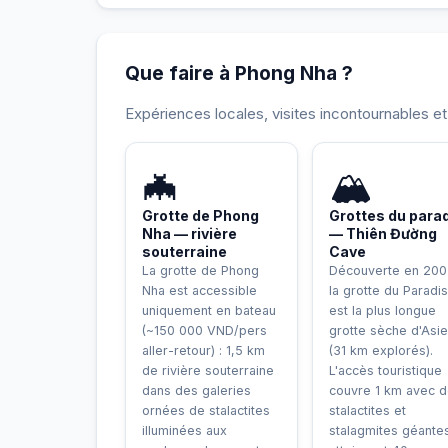
Que faire à Phong Nha ?
Expériences locales, visites incontournables e
UNESCO
INCONTOURNAB
🦇
🏔️
Grotte de Phong
Grottes du para
Nha — rivière
— Thiên Đường
souterraine
Cave
La grotte de Phong
Découverte en 200
Nha est accessible
la grotte du Paradis
uniquement en bateau
est la plus longue
(~150 000 VND/pers
grotte sèche d'Asie
aller-retour) : 1,5 km
(31 km explorés).
de rivière souterraine
L'accès touristique
dans des galeries
couvre 1 km avec 
ornées de stalactites
stalactites et
illuminées aux
stalagmites géante