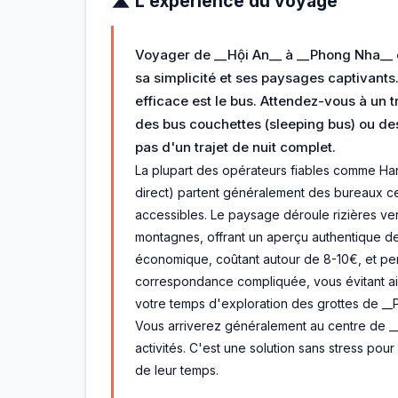
🛣️ L'expérience du voyage
Voyager de __Hội An__ à __Phong Nha__ e
sa simplicité et ses paysages captivants.
efficace est le bus. Attendez-vous à un t
des bus couchettes (sleeping bus) ou des
pas d'un trajet de nuit complet.
La plupart des opérateurs fiables comme Han
direct) partent généralement des bureaux ce
accessibles. Le paysage déroule rizières ver
montagnes, offrant un aperçu authentique d
économique, coûtant autour de 8-10€, et per
correspondance compliquée, vous évitant ai
votre temps d'exploration des grottes de __
Vous arriverez généralement au centre de _
activités. C'est une solution sans stress po
de leur temps.