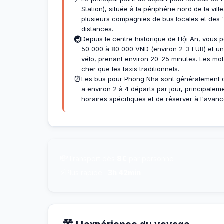
Station), située à la périphérie nord de la vi
plusieurs compagnies de bus locales et des '
distances.
🚇
Depuis le centre historique de Hội An, vous p
50 000 à 80 000 VND (environ 2-3 EUR) et un 
vélo, prenant environ 20-25 minutes. Les mot
cher que les taxis traditionnels.
⏰
Les bus pour Phong Nha sont généralement dis
a environ 2 à 4 départs par jour, principalem
horaires spécifiques et de réserver à l'avanc
💸
Transport dès
8€
par personne
⚡
Plus rapide :
3h 42min