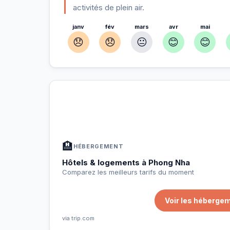
activités de plein air.
janv
fév
mars
avr
mai
😞
😞
😐
😊
😊
À Phong Nha — Planifiez votre séj
📍
Hébergement, activités et bons plans sélectio
🏨
HÉBERGEMENT
Hôtels & logements à Phong Nha
Comparez les meilleurs tarifs du moment
Voir les héberge
via trip.com