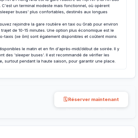
lle. C'est un terminal modeste mais fonctionnel, où opèrent
sleeper buses' plus confortables, destinés aux longues
ouvez rejoindre la gare routière en taxi ou Grab pour environ
trajet de 10-15 minutes. Une option plus économique est le
o-taxis (xe ôm) sont également disponibles et coûtent moins
ponibles le matin et en fin d'après-midi/début de soirée. Il y
ent des 'sleeper buses'. Il est recommandé de vérifier les
e, surtout pendant la haute saison, pour garantir une place.
🗓 Réserver maintenant
Paiement sécurisé · via 12go.asia