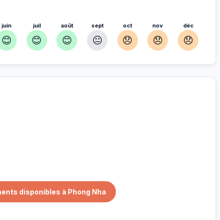
juin
juil
août
sept
oct
nov
déc
😊
😊
😊
😐
😞
😞
😞
our
nnés pour vous
ments disponibles à Phong Nha