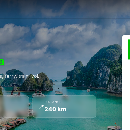
a
 ferry, train, vol.
DISTANCE
📍
240 km