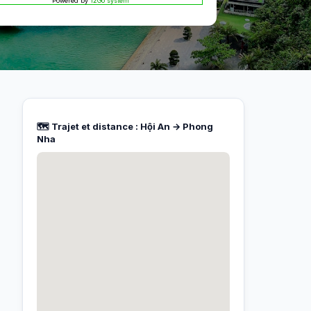
Powered by
12Go system
🗺️ Trajet et distance : Hội An → Phong
Nha