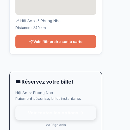
📍 Hội An
→
📍 Phong Nha
Distance : 240 km
Voir l'itinéraire sur la carte
🎟 Réservez votre billet
Hội An → Phong Nha
Paiement sécurisé, billet instantané.
Voir toutes les options →
via 12go.asia