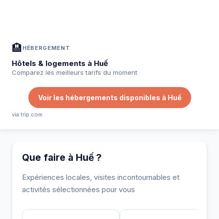
À Huế — Planifiez votre séjour
📍
Hébergement, activités et bons plans sélectionnés pour vous
🏨
HÉBERGEMENT
Hôtels & logements à Huế
Comparez les meilleurs tarifs du moment
Voir les hébergements disponibles à Huế
via trip.com
Que faire à Huế ?
Expériences locales, visites incontournables et
activités sélectionnées pour vous
INCONTOURNABLE