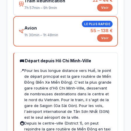
22 – 44 €
Train Réunification
Voir
7h 57min – 9h 9min
LE PLUS RAPIDE
Avion
55 – 138 €
1h 30min – 1h 48min
Voir
🚌 Départ depuis Hô Chi Minh-Ville
📍
Pour les bus longue distance vers Huế, le point
de départ principal est la gare routière de Miền
Đông (Bến Xe Miền Đông). C'est la plus grande
gare routière d'Hô Chi Minh-Ville, desservant
de nombreuses destinations dans le centre et
le nord du Vietnam. Pour le train, il s'agit de la
gare de Saigon (Ga Sài Gòn). Pour les vols,
l'aéroport international de Tân Sơn Nhất (SGN)
est le seul aéroport de la ville.
🚇
Depuis le centre-ville (District 1), on peut
rejoindre la gare routière de Miền Đông en taxi