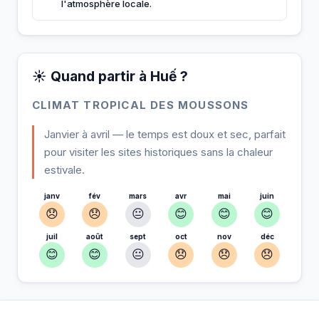
l'atmosphère locale.
☀️ Quand partir à Huế ?
CLIMAT TROPICAL DES MOUSSONS
Janvier à avril — le temps est doux et sec, parfait
pour visiter les sites historiques sans la chaleur
estivale.
janv
fév
mars
avr
mai
juin
😞
😞
😐
😊
😊
😊
juil
août
sept
oct
nov
déc
😊
😊
😐
😞
😞
😞