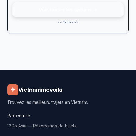
Voir toutes les options →
via 12go.asia
✈
Vietnammevoila
Trouvez les meilleurs trajets en Vietnam.
Partenaire
12Go Asia — Réservation de billets