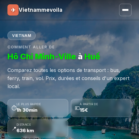
✈
Vietnammevoila
VIETNAM
COMMENT ALLER DE
Hô Chi Minh-Ville
à
Huế
Comparez toutes les options de transport : bus,
ferry, train, vol. Prix, durées et conseils d'un expert
local.
LE PLUS RAPIDE
À PARTIR DE
⏱
💶
1h 30min
15€
DISTANCE
📍
636 km