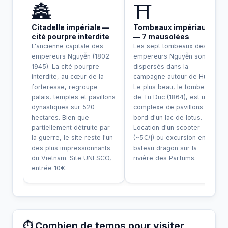
🏯
⛩️
Citadelle impériale —
Tombeaux impériaux
cité pourpre interdite
— 7 mausolées
L'ancienne capitale des
Les sept tombeaux des
empereurs Nguyễn (1802-
empereurs Nguyễn sont
1945). La cité pourpre
dispersés dans la
interdite, au cœur de la
campagne autour de Huế.
forteresse, regroupe
Le plus beau, le tombeau
palais, temples et pavillons
de Tu Duc (1864), est un
dynastiques sur 520
complexe de pavillons au
hectares. Bien que
bord d'un lac de lotus.
partiellement détruite par
Location d'un scooter
la guerre, le site reste l'un
(~5€/j) ou excursion en
des plus impressionnants
bateau dragon sur la
du Vietnam. Site UNESCO,
rivière des Parfums.
entrée 10€.
⏱️ Combien de temps pour visiter