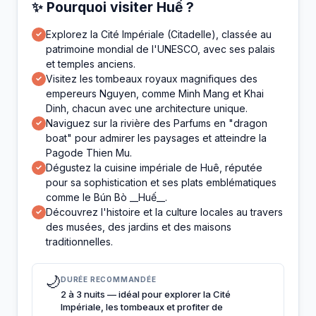
✨ Pourquoi visiter Huế ?
Explorez la Cité Impériale (Citadelle), classée au
✓
patrimoine mondial de l'UNESCO, avec ses palais
et temples anciens.
Visitez les tombeaux royaux magnifiques des
✓
empereurs Nguyen, comme Minh Mang et Khai
Dinh, chacun avec une architecture unique.
Naviguez sur la rivière des Parfums en "dragon
✓
boat" pour admirer les paysages et atteindre la
Pagode Thien Mu.
Dégustez la cuisine impériale de Huê, réputée
✓
pour sa sophistication et ses plats emblématiques
comme le Bún Bò __Huế__.
Découvrez l'histoire et la culture locales au travers
✓
des musées, des jardins et des maisons
traditionnelles.
🌙
DURÉE RECOMMANDÉE
2 à 3 nuits — idéal pour explorer la Cité
Impériale, les tombeaux et profiter de