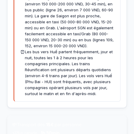
(environ 150 000-200 000 VND, 30-45 min), en
bus public (ligne 26, environ 7 000 VND, 60-90
min). La gare de Saigon est plus proche,
accessible en taxi (50 000-80 000 VND, 15-20
min) ou en Grab. L'aéroport SGN est également
facilement accessible en taxi/Grab (80 000-
150 000 VND, 20-30 min) ou en bus (lignes 109,
152, environ 15 000-20 000 VND).
⏰
Les bus vers Huế partent fréquemment, jour et
nuit, toutes les 1 à 2 heures pour les
compagnies principales. Les trains
Réunification ont plusieurs départs quotidiens
(environ 4-6 trains par jour). Les vols vers Huế
(Phu Bai - HUI) sont fréquents, avec plusieurs
compagnies opérant plusieurs vols par jour,
surtout le matin et en fin d'après-midi.
💸
Transport dès
15€
par personne
⚡
Plus rapide :
1h 30min