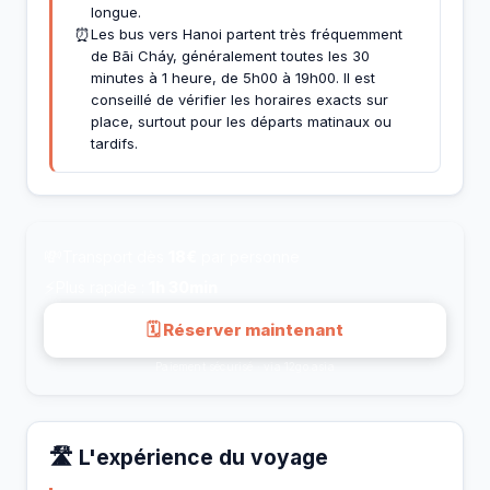
longue.
⏰
Les bus vers Hanoi partent très fréquemment
de Bãi Cháy, généralement toutes les 30
minutes à 1 heure, de 5h00 à 19h00. Il est
conseillé de vérifier les horaires exacts sur
place, surtout pour les départs matinaux ou
tardifs.
💸
Transport dès
18€
par personne
⚡
Plus rapide :
1h 30min
🗓 Réserver maintenant
Paiement sécurisé · via 12go.asia
🛣️ L'expérience du voyage