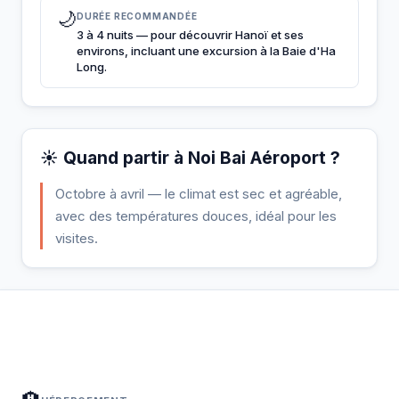
🌙
DURÉE RECOMMANDÉE
3 à 4 nuits — pour découvrir Hanoï et ses
environs, incluant une excursion à la Baie d'Ha
Long.
☀️ Quand partir à Noi Bai Aéroport ?
Octobre à avril — le climat est sec et agréable,
avec des températures douces, idéal pour les
visites.
À Noi Bai Aéroport — Planifiez votre séjour
📍
Hébergement, activités et bons plans sélectionnés pour vous