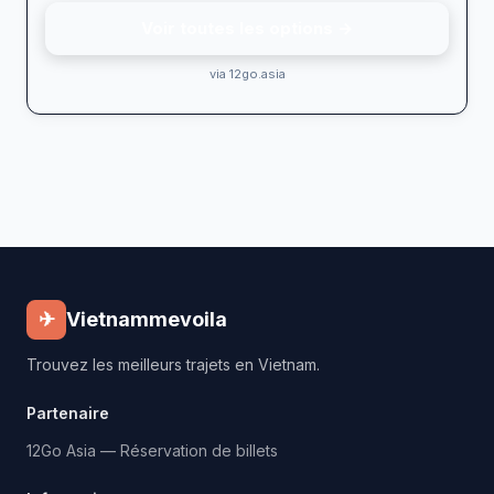
Voir toutes les options →
via 12go.asia
✈
Vietnammevoila
Trouvez les meilleurs trajets en Vietnam.
Partenaire
12Go Asia — Réservation de billets