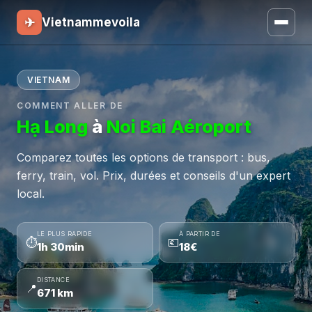
✈
Vietnammevoila
VIETNAM
COMMENT ALLER DE
Hạ Long
à
Noi Bai Aéroport
Comparez toutes les options de transport : bus,
ferry, train, vol. Prix, durées et conseils d'un expert
local.
LE PLUS RAPIDE
À PARTIR DE
⏱
💶
1h 30min
18€
DISTANCE
📍
671 km