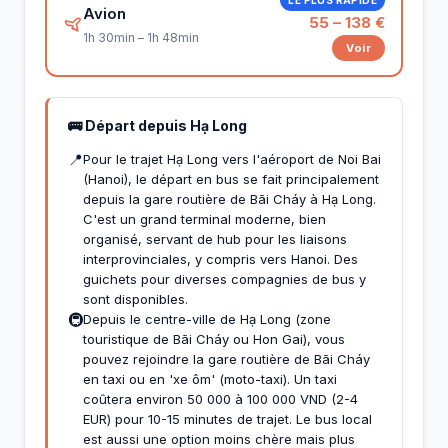
Avion
55 – 138 €
1h 30min – 1h 48min
Voir
🚌 Départ depuis Hạ Long
📍
Pour le trajet Hạ Long vers l'aéroport de Noi Bai
(Hanoi), le départ en bus se fait principalement
depuis la gare routière de Bãi Cháy à Hạ Long.
C'est un grand terminal moderne, bien
organisé, servant de hub pour les liaisons
interprovinciales, y compris vers Hanoi. Des
guichets pour diverses compagnies de bus y
sont disponibles.
🚇
Depuis le centre-ville de Hạ Long (zone
touristique de Bãi Cháy ou Hon Gai), vous
pouvez rejoindre la gare routière de Bãi Cháy
en taxi ou en 'xe ôm' (moto-taxi). Un taxi
coûtera environ 50 000 à 100 000 VND (2-4
EUR) pour 10-15 minutes de trajet. Le bus local
est aussi une option moins chère mais plus