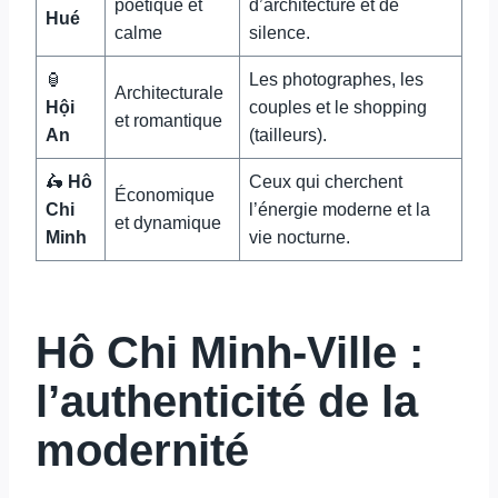
poétique et
d’architecture et de
Hué
calme
silence.
🏮
Les photographes, les
Architecturale
Hội
couples et le shopping
et romantique
An
(tailleurs).
🛵
Hô
Ceux qui cherchent
Économique
Chi
l’énergie moderne et la
et dynamique
Minh
vie nocturne.
Hô Chi Minh-Ville :
l’authenticité de la
modernité