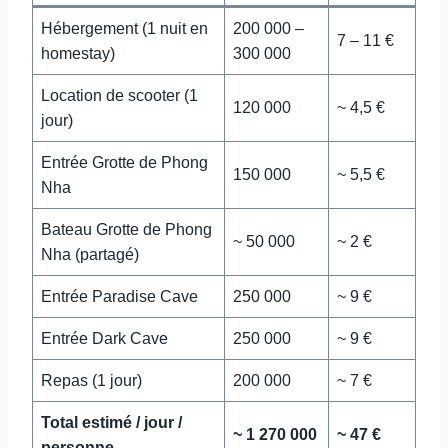
Hébergement (1 nuit en
200 000 –
7 – 11 €
homestay)
300 000
Location de scooter (1
120 000
~ 4,5 €
jour)
Entrée Grotte de Phong
150 000
~ 5,5 €
Nha
Bateau Grotte de Phong
~ 50 000
~ 2 €
Nha (partagé)
Entrée Paradise Cave
250 000
~ 9 €
Entrée Dark Cave
250 000
~ 9 €
Repas (1 jour)
200 000
~ 7 €
Total estimé / jour /
~ 1 270 000
~ 47 €
personne