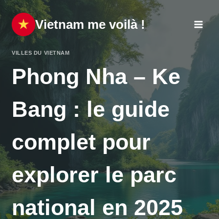
Aller
au
Vietnam me voilà !
contenu
VILLES DU VIETNAM
Phong Nha – Ke
Bang : le guide
complet pour
explorer le parc
national en 2025